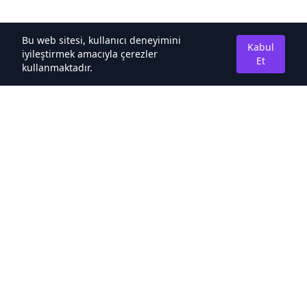
Bu web sitesi, kullanıcı deneyimini
Kabul
iyileştirmek amacıyla çerezler
Et
kullanmaktadır.
Hakkımızda
Kaliteli Türkçe Roman&Novel Sitesi
Hızlı Bağlantılar
Noveller İncele