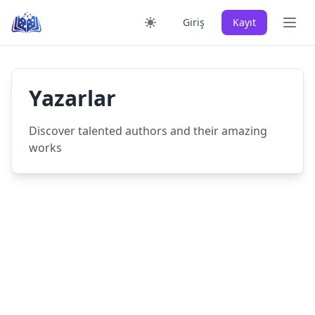
Skip
Ana 
Giriş
Kayıt
to
content
Yazarlar
Discover talented authors and their amazing
works