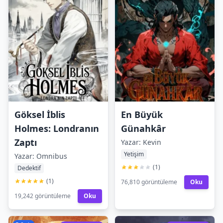
Göksel İblis
En Büyük
Holmes: Londranın
Günahkâr
Zaptı
Yazar: Kevin
Yetişim
Yazar: Omnibus
(1)
Dedektif
(1)
76,810 görüntüleme
Oku
19,242 görüntüleme
Oku