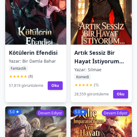
Kötülerin Efendisi
Artık Sessiz Bir
Hayat İstiyorum…
Yazar: Bir Damla Bahar
Fantastik
Yazar: Silmae
(8)
Komedi
(1)
57,819 görüntüleme
Oku
28,559 görüntüleme
Oku
5.0 ★
5.0 ★
Devam Ediyor
Devam Ediyor