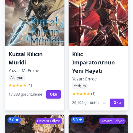
Kutsal Kılıcın
Kılıc
Müridi
İmparatoru’nun
Yeni Hayatı
Yazar: McEnroe
Aksiyon
Yazar: Enroe
(1)
Yetişim
(1)
17,383 görüntüleme
Oku
26,105 görüntüleme
Oku
5.0 ★
5.0 ★
Devam Ediyor
Devam Ediyor