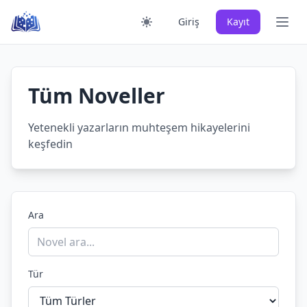
Skip
Ana 
Giriş
Kayıt
to
content
Tüm Noveller
Yetenekli yazarların muhteşem hikayelerini
keşfedin
Ara
Tür