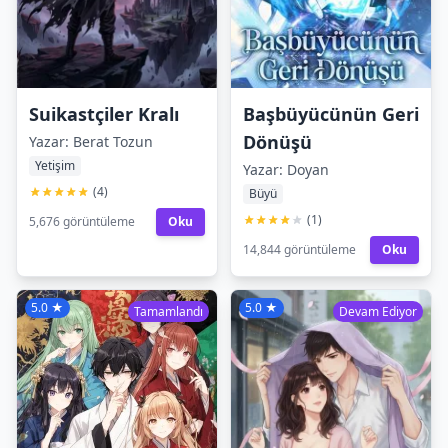
Suikastçiler Kralı
Başbüyücünün Geri
Dönüşü
Yazar: Berat Tozun
Yetişim
Yazar: Doyan
(4)
Büyü
(1)
5,676 görüntüleme
Oku
14,844 görüntüleme
Oku
5.0 ★
5.0 ★
Tamamlandı
Devam Ediyor