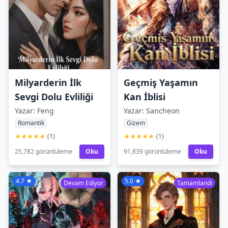
Milyarderin İlk
Geçmiş Yaşamın
Sevgi Dolu Evliliği
Kan İblisi
Yazar: Feng
Yazar: Sancheon
Romantik
Gizem
(1)
(1)
25,782 görüntüleme
Oku
91,839 görüntüleme
Oku
4.7 ★
5.0 ★
Devam Ediyor
Tamamlandı