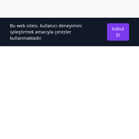
Bu web sitesi, kullanıcı deneyimini
Kabul
iyileştirmek amacıyla çerezler
Et
kullanmaktadır.
Hakkımızda
Kaliteli Türkçe Roman&Novel Sitesi
Hızlı Bağlantılar