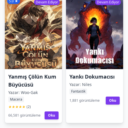
5.0 ★
Devam Ediyor
Devam Ediyor
Yanmış Çölün Kum
Yankı Dokumacısı
Büyücüsü
Yazar: Niles
Fantastik
Yazar: Woo-Gak
Macera
1,881 görüntüleme
Oku
(2)
66,581 görüntüleme
Oku