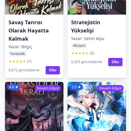
Savaş Tanrısı
Stratejistin
Olarak Hayatta
Yükselişi
Kalmak
Yazar: Selim Alyu
Aksiyon
Yazar: Bilgiç
(2)
Fantastik
(1)
5,003 görüntüleme
Oku
8,872 görüntüleme
Oku
4.8 ★
3.5 ★
Devam Ediyor
Devam Ediyor