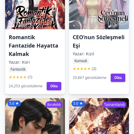
Romantik
CEO’nun Sözleşmeli
Fantazide Hayatta
Eşi
Kalmak
Yazar: Kızıl
Komedi
Yazar: Kori
(2)
Fantastik
(1)
29,867 görüntüleme
Oku
24,253 görüntüleme
Oku
5.0 ★
5.0 ★
Bırakıldı
Tamamlandı