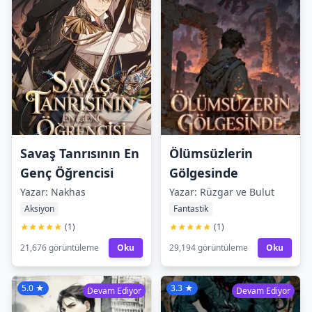
Savaş Tanrısının En
Ölümsüzlerin
Genç Öğrencisi
Gölgesinde
Yazar: Nakhas
Yazar: Rüzgar ve Bulut
Aksiyon
Fantastik
(1)
(1)
21,676 görüntüleme
Oku
29,194 görüntüleme
Oku
5.0 ★
3.3 ★
Devam Ediyor
Devam Ediyor