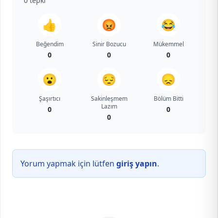
0
tepki
👍
😡
😂
Beğendim
Sinir Bozucu
Mükemmel
0
0
0
😮
😔
😞
Şaşırtıcı
Sakinleşmem
Bölüm Bitti
Lazım
0
0
0
Yorum yapmak için lütfen
giriş yapın
.