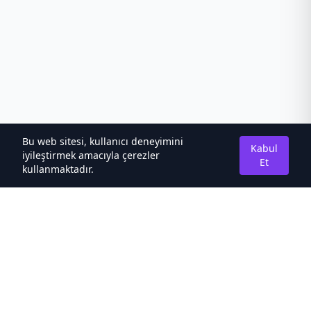
Bu web sitesi, kullanıcı deneyimini
Kabul
iyileştirmek amacıyla çerezler
Et
kullanmaktadır.
Hakkımızda