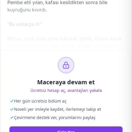
Pembe etli yılan, kafası kesildikten sonra bile
kuyruğunu kıvırdı.
“Bu oldukça iri.”
Belrua, canlı yılan etine bakarak güldü. Yılanın kesik
vücudundan kanını sıktı ve içti. Boğazı kanı yuttu.
Maceraya devam et
Ücretsiz hesap aç, avantajları yakala
Her gün ücretsiz bölüm aç
Noveli yer imleyle kaydet, ilerlemeyi takip et
Çevirmene destek ver, yorumlarını paylaş