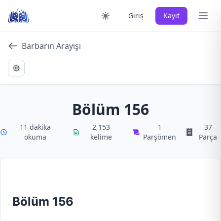
Skip
Ana 
Giriş
Kayıt
to
content
Barbarın Arayışı
Bölüm 156
11 dakika
2,153
1
37
okuma
kelime
Parşömen
Parça
Bölüm 156