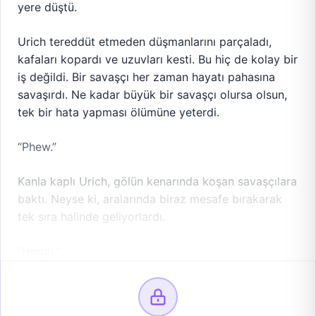
yere düştü.
Urich tereddüt etmeden düşmanlarını parçaladı,
kafaları kopardı ve uzuvları kesti. Bu hiç de kolay bir
iş değildi. Bir savaşçı her zaman hayatı pahasına
savaşırdı. Ne kadar büyük bir savaşçı olursa olsun,
tek bir hata yapması ölümüne yeterdi.
“Phew.”
Kanla kaplı Urich, gölün kenarında koşan savaşçılara
baktı. Neyse ki, aralarında biraz mesafe bırakarak
tek sıra halinde geliyorlardı.
“Hmph.“