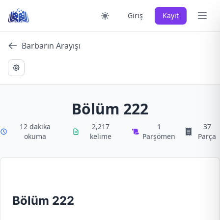
Skip
Ana 
Giriş
Kayıt
to
content
Barbarın Arayışı
Bölüm 222
12 dakika
2,217
1
37
okuma
kelime
Parşömen
Parça
Bölüm 222