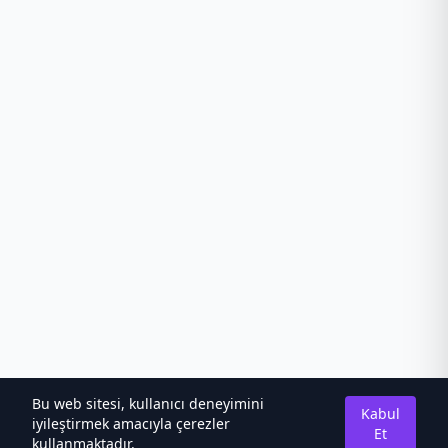
Bu web sitesi, kullanıcı deneyimini
Kabul
iyileştirmek amacıyla çerezler
Et
kullanmaktadır.