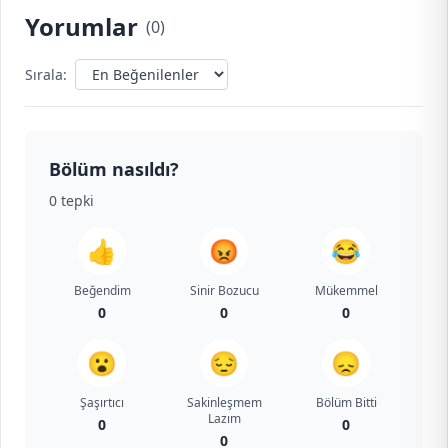
Yorumlar
(
0
)
Sırala:
Bölüm nasıldı?
0
tepki
👍
😡
😂
Beğendim
Sinir Bozucu
Mükemmel
0
0
0
😮
😔
😞
Şaşırtıcı
Sakinleşmem
Bölüm Bitti
Lazım
0
0
0