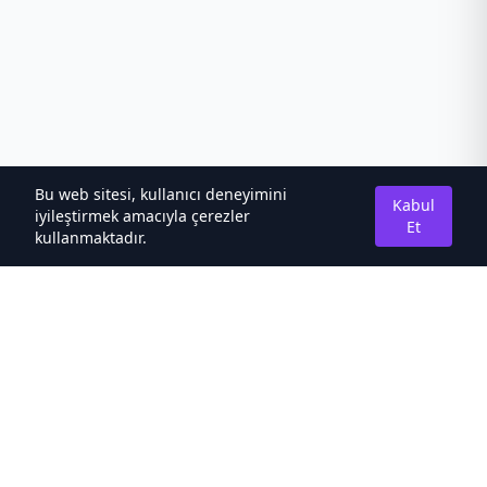
Bu web sitesi, kullanıcı deneyimini
Kabul
iyileştirmek amacıyla çerezler
Et
kullanmaktadır.
Hakkımızda
Kaliteli Türkçe Roman&Novel Sitesi