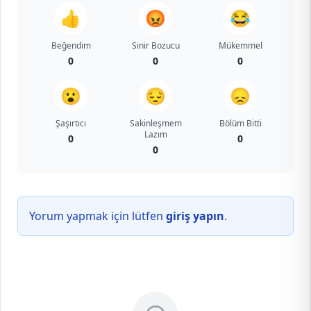
👍
😡
😂
Beğendim
Sinir Bozucu
Mükemmel
0
0
0
😮
😔
😞
Şaşırtıcı
Sakinleşmem
Bölüm Bitti
Lazım
0
0
0
Yorum yapmak için lütfen
giriş yapın
.