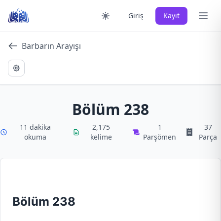
Skip
Ana 
Giriş
Kayıt
to
content
Barbarın Arayışı
Bölüm 238
11 dakika
2,175
1
37
okuma
kelime
Parşömen
Parça
Bölüm 238