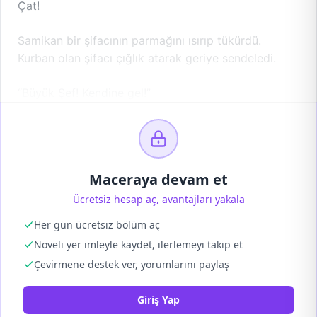
Çat!
Samikan bir şifacının parmağını ısırıp tükürdü.
Kurban olan şifacı çığlık atarak geriye sendeledi.
“Büyük Şef! Kendine gel!”
Maceraya devam et
Ücretsiz hesap aç, avantajları yakala
Her gün ücretsiz bölüm aç
Noveli yer imleyle kaydet, ilerlemeyi takip et
Çevirmene destek ver, yorumlarını paylaş
Giriş Yap