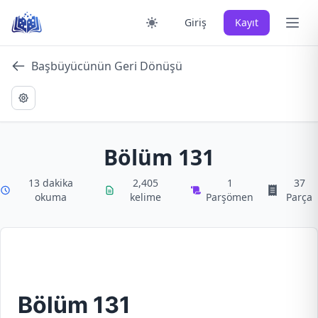
Skip
Ana 
Giriş
Kayıt
to
content
Başbüyücünün Geri Dönüşü
Bölüm 131
13 dakika
2,405
1
37
okuma
kelime
Parşömen
Parça
Bölüm 131