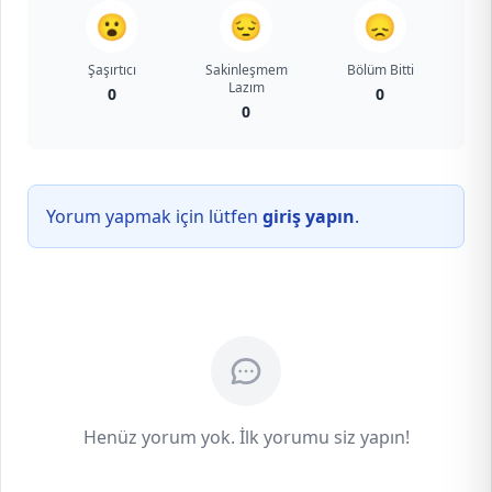
😮
😔
😞
Şaşırtıcı
Sakinleşmem
Bölüm Bitti
Lazım
0
0
0
Yorum yapmak için lütfen
giriş yapın
.
Henüz yorum yok. İlk yorumu siz yapın!