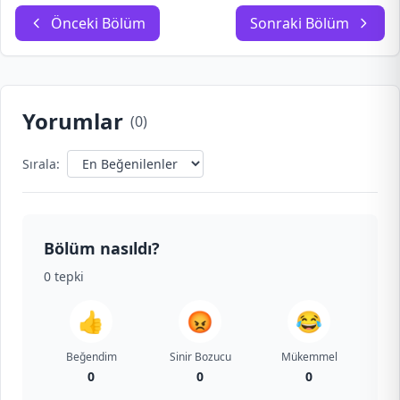
Önceki Bölüm
Sonraki Bölüm
Yorumlar
(
0
)
Sırala:
Bölüm nasıldı?
0
tepki
👍
😡
😂
Beğendim
Sinir Bozucu
Mükemmel
0
0
0