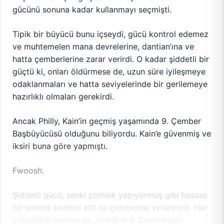
gücünü sonuna kadar kullanmayı seçmişti.
Tipik bir büyücü bunu içseydi, gücü kontrol edemez
ve muhtemelen mana devrelerine, dantian’ına ve
hatta çemberlerine zarar verirdi. O kadar şiddetli bir
güçtü ki, onları öldürmese de, uzun süre iyileşmeye
odaklanmaları ve hatta seviyelerinde bir gerilemeye
hazırlıklı olmaları gerekirdi.
Ancak Philly, Kain’in geçmiş yaşamında 9. Çember
Başbüyücüsü olduğunu biliyordu. Kain’e güvenmiş ve
iksiri buna göre yapmıştı.
Fwoosh.
Şiddetli gücü, sanki çömlek yapıyormuş gibi hassas
bir şekilde kontrol etti ve çemberine yerleştirdi. Her
yükseldiği çemberde, özellikle 6. Çemberden