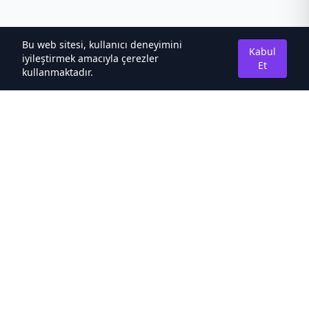
Bu web sitesi, kullanıcı deneyimini
Kabul
iyileştirmek amacıyla çerezler
Et
kullanmaktadır.
Hakkımızda
Kaliteli Türkçe Roman&Novel Sitesi
Hızlı Bağlantılar