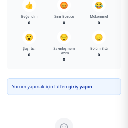
👍
😡
😂
Beğendim
Sinir Bozucu
Mükemmel
0
0
0
😮
😔
😞
Şaşırtıcı
Sakinleşmem
Bölüm Bitti
Lazım
0
0
0
Yorum yapmak için lütfen
giriş yapın
.