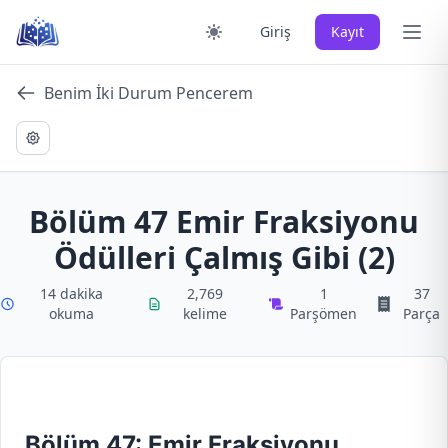
Skip
Ana 
Giriş
Kayıt
to
content
Benim İki Durum Pencerem
Bölüm 47 Emir Fraksiyonu
Ödülleri Çalmış Gibi (2)
14 dakika
2,769
1
37
okuma
kelime
Parşömen
Parça
Bölüm 47: Emir Fraksiyonu