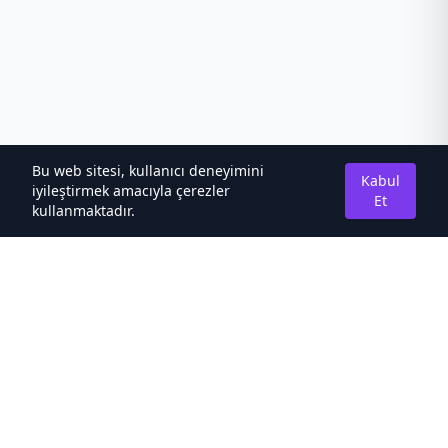
Bu web sitesi, kullanıcı deneyimini
Kabul
iyileştirmek amacıyla çerezler
Et
kullanmaktadır.
Hakkımızda
Kaliteli Türkçe Roman&Novel Sitesi