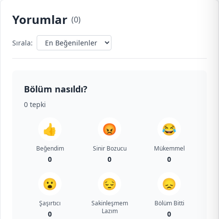
Yorumlar
(
0
)
Sırala:
Bölüm nasıldı?
0
tepki
👍
😡
😂
Beğendim
Sinir Bozucu
Mükemmel
0
0
0
😮
😔
😞
Şaşırtıcı
Sakinleşmem
Bölüm Bitti
Lazım
0
0