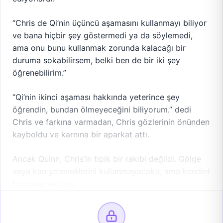
“Chris de Qi’nin üçüncü aşamasını kullanmayı biliyor
ve bana hiçbir şey göstermedi ya da söylemedi,
ama onu bunu kullanmak zorunda kalacağı bir
duruma sokabilirsem, belki ben de bir iki şey
öğrenebilirim.”
“Qi’nin ikinci aşaması hakkında yeterince şey
öğrendin, bundan ölmeyeceğini biliyorum.” dedi
Chris ve farkına varmadan, Chris gözlerinin önünden
kayboldu ve karnına bir aparkat attı.
Ancak Quinn, Chris’in tipik bir rakibi değildi. Gölge
veya kan yeteneklerini kullanmayacaktı, ama kendini
tutmayacaktı da.