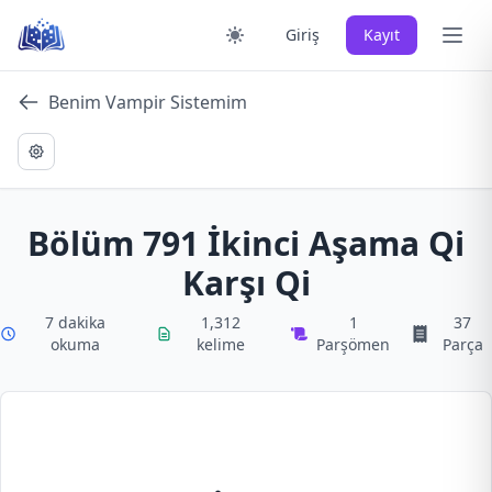
Skip
Ana 
Giriş
Kayıt
to
content
Benim Vampir Sistemim
Bölüm 791 İkinci Aşama Qi
Karşı Qi
7 dakika
1,312
1
37
okuma
kelime
Parşömen
Parça