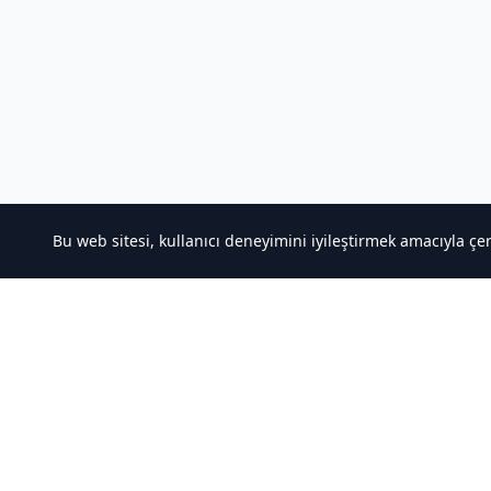
Bu web sitesi, kullanıcı deneyimini iyileştirmek amacıyla çe
Hakkımızda
Hızlı Ba
Kaliteli Türkçe Roman&Novel Sitesi
Noveller İ