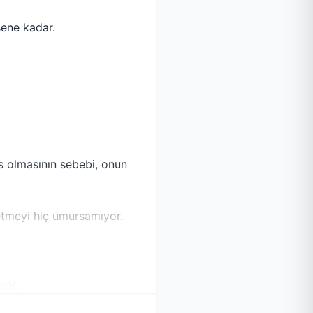
şene kadar.
s olmasının sebebi, onun
 etmeyi hiç umursamıyor.
yor.