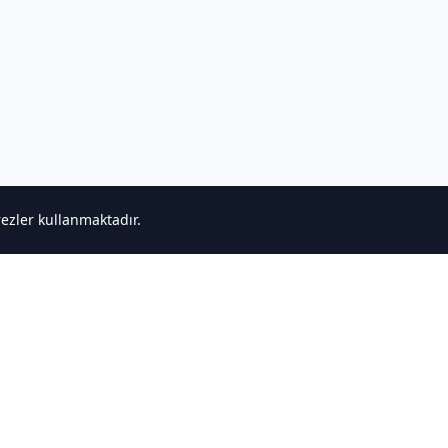
rezler kullanmaktadır.
ğlantılar
Destek
ncele
Bize Ulaşın