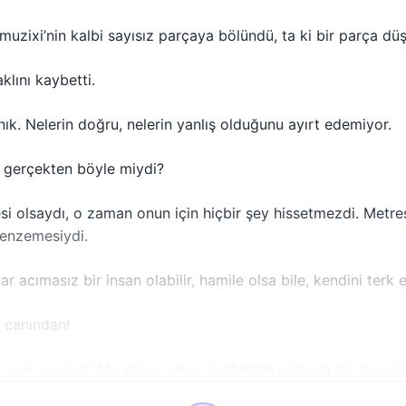
muzixi’nin kalbi sayısız parçaya bölündü, ta ki bir parça dü
lını kaybetti.
nık. Nelerin doğru, nelerin yanlış olduğunu ayırt edemiyor.
 gerçekten böyle miydi?
i olsaydı, o zaman onun için hiçbir şey hissetmezdi. Metre
benzemesiydi.
 acımasız bir insan olabilir, hamile olsa bile, kendini terk
 canından!
i çok seviyor! Mu Zhi Li onun tarafından kolayca ele geçirili