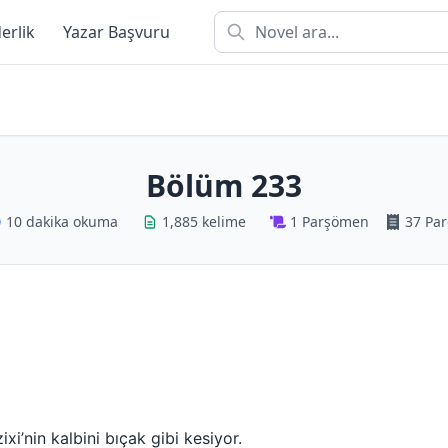
derlik
Yazar Başvuru
Bölüm 233
10 dakika okuma
1,885 kelime
1 Parşömen
37 Par
xi’nin kalbini bıçak gibi kesiyor.