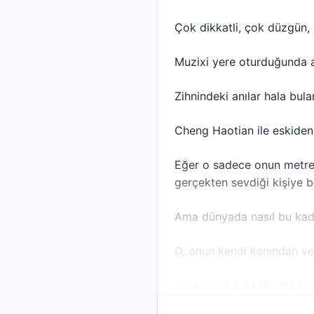
Çok dikkatli, çok düzgün, 
Muzixi yere oturduğunda ak
Zihnindeki anılar hala bula
Cheng Haotian ile eskiden
Eğer o sadece onun metres
gerçekten sevdiği kişiye 
Ama dünyada nasıl bu kadar
O, onun kendi kanından ve
Ama şimdi hala Mu Zhi Li’y