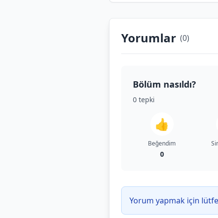
Yorumlar
(
0
)
Bölüm nasıldı?
0
tepki
👍
Beğendim
Si
0
Yorum yapmak için lütf