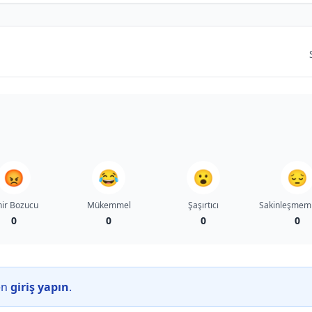
😡
😂
😮
😔
nir Bozucu
Mükemmel
Şaşırtıcı
Sakinleşmem
0
0
0
0
en
giriş yapın
.