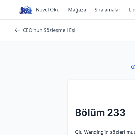
Skip
Novel Oku
Mağaza
Sıralamalar
Li
to
content
CEO’nun Sözleşmeli Eşi
Bölüm 233
Qiu Wanqing’in sözleri muzi