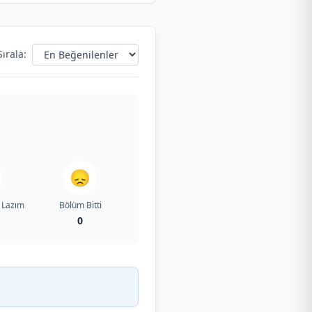
Sırala:
😞
 Lazım
Bölüm Bitti
0