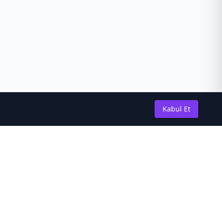
Kabul Et
Güncel Kalın
En son novel güncellemeleri ve