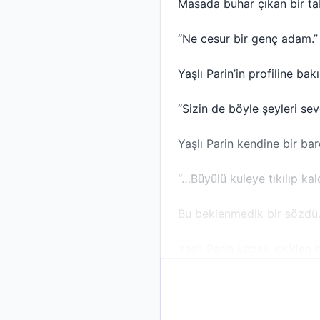
Masada buhar çıkan bir ta
“Ne cesur bir genç adam.”
Yaşlı Parin’in profiline ba
“Sizin de böyle şeyleri sev
Yaşlı Parin kendine bir ba
“…Büyülü kuleye tıkılıp ka
Bu beklenmedik bir sözdü
Yaşlı Parin kaçak içkiden b