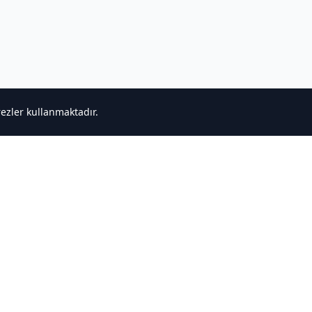
rezler kullanmaktadır.
ğlantılar
Destek
ncele
Bize Ulaşın
r
Gizlilik Politikası
Hizmet Şartları