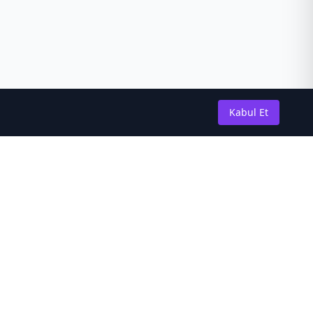
Kabul Et
Güncel Kalın
En son novel güncellemeleri ve
haberleri almak için abone olun.