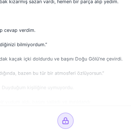
bak kızarmış sazan vardı, hemen bir parça alıp yedim.
kıp cevap verdim.
diğinizi bilmiyordum.”
rdak kaçak içki doldurdu ve başını Doğu Gölü’ne çevirdi.
ldığında, bazen bu tür bir atmosferi özlüyorsun.”
. Duyduğum kişiliğine uymuyordu.
ir yudum aldı, başını salladı ve mırıldandı