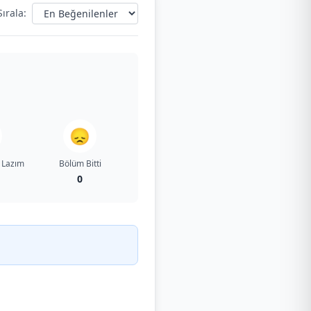
Sırala:
😞
 Lazım
Bölüm Bitti
0