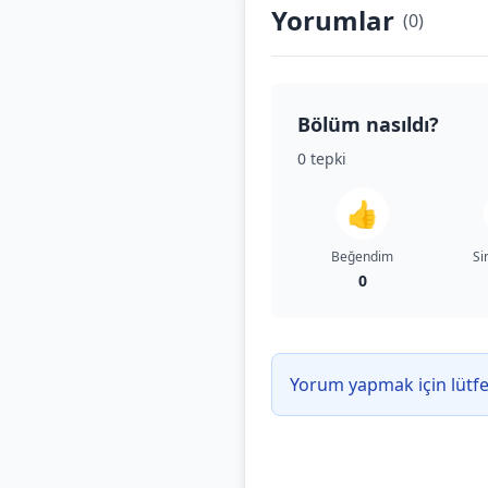
Yorumlar
(
0
)
Bölüm nasıldı?
0
tepki
👍
Beğendim
Si
0
Yorum yapmak için lütf