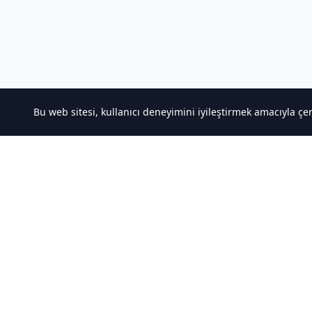
Bu web sitesi, kullanıcı deneyimini iyileştirmek amacıyla çe
Hakkımızda
Hızlı Ba
Kaliteli Türkçe Roman&Novel Sitesi
Noveller İ
Sıralamala
Türler