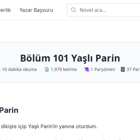
derlik
Yazar Başvuru
Bölüm 101 Yaşlı Parin
10 dakika okuma
1,979 kelime
1 Parşömen
37 Par
 Parin
 dikişte içip Yaşlı Parin’in yanına oturdum.