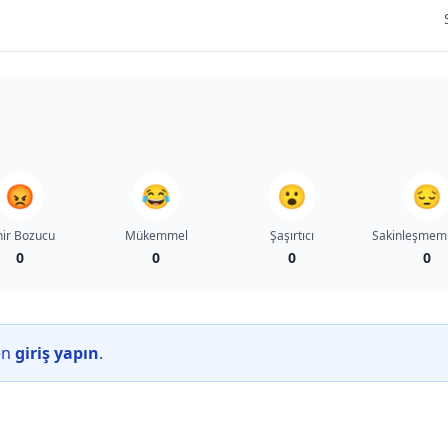
😡
😂
😮
😔
nir Bozucu
Mükemmel
Şaşırtıcı
Sakinleşmem
0
0
0
0
en
giriş yapın
.