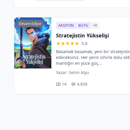
Devam Ediyor
AKSIYON
BÜYÜ
+9
Stratejistin Yükselişi
5.0
Basamak basamak, yeni bir stratejistin
edeceksiniz. Her yerin sihirle dolu ol
mantığın en yüce güç…
Yazar:
Selim Alyu
14
4,858