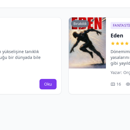
Bırakıldı
FANTASTI
Eden
 yükselişine tanıklık
Dönemimiz
duğu bir dünyada bile
yasalarını
gibi yayı
Yazar:
Orç
Oku
16