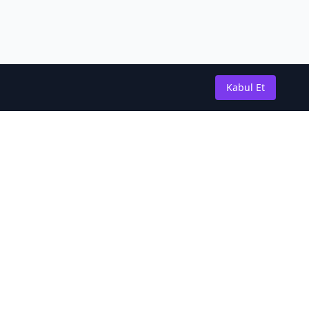
Kabul Et
Güncel Kalın
En son novel güncellemeleri ve
haberleri almak için abone olun.