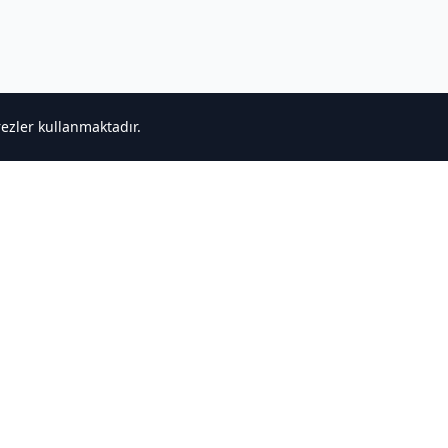
rezler kullanmaktadır.
ğlantılar
Destek
ncele
Bize Ulaşın
r
Gizlilik Politikası
Hizmet Şartları