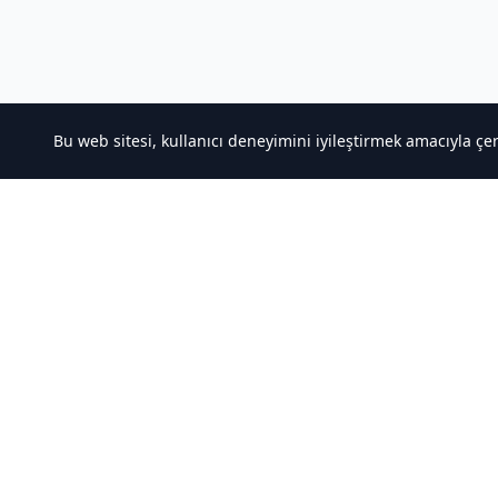
Bu web sitesi, kullanıcı deneyimini iyileştirmek amacıyla çe
Hakkımızda
Hızlı Ba
Kaliteli Türkçe Roman&Novel Sitesi
Noveller İ
Sıralamala
Türler