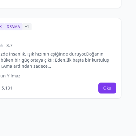
K
DRAMA
+1
3.7
de insanlık, ışık hızının eşiğinde duruyor.Doğanın
 büken bir güç ortaya çıktı: Eden.İlk başta bir kurtuluş
ldı.Ama ardından sadece…
un Yılmaz
5,131
Oku