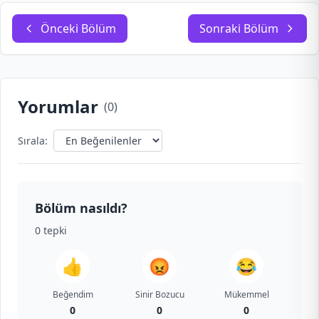
Önceki Bölüm
Sonraki Bölüm
Yorumlar
(
0
)
Sırala:
Bölüm nasıldı?
0
tepki
👍
😡
😂
Beğendim
Sinir Bozucu
Mükemmel
0
0
0