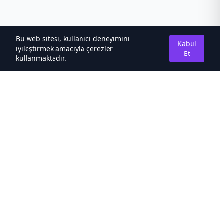
Bu web sitesi, kullanıcı deneyimini
Kabul
iyileştirmek amacıyla çerezler
Et
kullanmaktadır.
Hakkımızda
Kaliteli Türkçe Roman&Novel Sitesi
Hızlı Bağlantılar