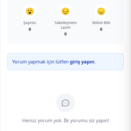
😮
😔
😞
Şaşırtıcı
Sakinleşmem
Bölüm Bitti
Lazım
0
0
0
Yorum yapmak için lütfen
giriş yapın
.
Henüz yorum yok. İlk yorumu siz yapın!