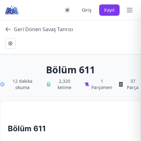
Skip
Ana 
Giriş
Kayıt
to
content
Geri Dönen Savaş Tanrısı
Bölüm 611
12 dakika
2,320
1
37
okuma
kelime
Parşömen
Parça
Bölüm 611