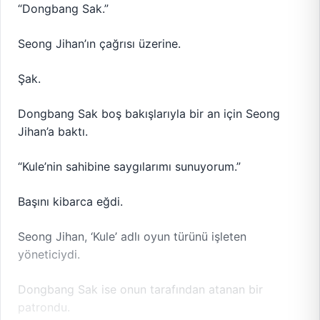
“Dongbang Sak.”
Seong Jihan’ın çağrısı üzerine.
Şak.
Dongbang Sak boş bakışlarıyla bir an için Seong
Jihan’a baktı.
“Kule’nin sahibine saygılarımı sunuyorum.”
Başını kibarca eğdi.
Seong Jihan, ‘Kule’ adlı oyun türünü işleten
yöneticiydi.
Dongbang Sak ise onun tarafından atanan bir
patrondu.