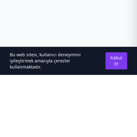
Bu web sitesi, kullanıcı deneyimini
Kabul
iyileştirmek amacıyla çerezler
Et
kullanmaktadır.
Hakkımızda
Kaliteli Türkçe Roman&Novel Sitesi