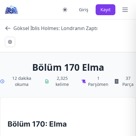
Skip
Ana 
Giriş
Kayıt
to
content
Göksel İblis Holmes: Londranın Zaptı
Bölüm 170 Elma
12 dakika
2,325
1
37
okuma
kelime
Parşömen
Parça
Bölüm 170: Elma