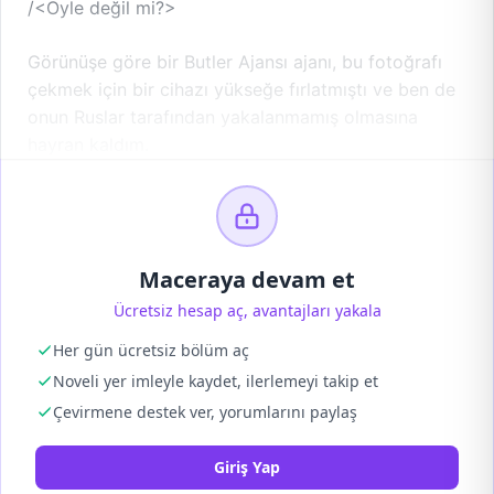
/<Öyle değil mi?>
Görünüşe göre bir Butler Ajansı ajanı, bu fotoğrafı
çekmek için bir cihazı yükseğe fırlatmıştı ve ben de
onun Ruslar tarafından yakalanmamış olmasına
hayran kaldım.
Maceraya devam et
Ücretsiz hesap aç, avantajları yakala
Her gün ücretsiz bölüm aç
Noveli yer imleyle kaydet, ilerlemeyi takip et
Çevirmene destek ver, yorumlarını paylaş
Giriş Yap