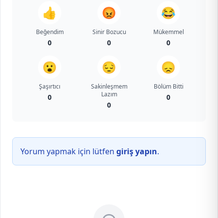
👍
😡
😂
Beğendim
Sinir Bozucu
Mükemmel
0
0
0
😮
😔
😞
Şaşırtıcı
Sakinleşmem
Bölüm Bitti
Lazım
0
0
0
Yorum yapmak için lütfen
giriş yapın
.