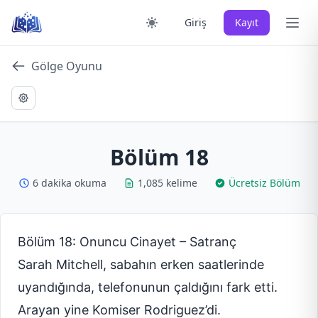
Skip
Ana 
Giriş
Kayıt
to
content
Gölge Oyunu
Bölüm 18
6 dakika okuma
1,085 kelime
Ücretsiz Bölüm
Bölüm 18: Onuncu Cinayet – Satranç
Sarah Mitchell, sabahın erken saatlerinde
uyandığında, telefonunun çaldığını fark etti.
Arayan yine Komiser Rodriguez’di.