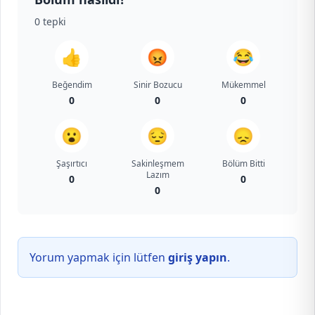
0
tepki
👍
😡
😂
Beğendim
Sinir Bozucu
Mükemmel
0
0
0
😮
😔
😞
Şaşırtıcı
Sakinleşmem
Bölüm Bitti
Lazım
0
0
0
Yorum yapmak için lütfen
giriş yapın
.