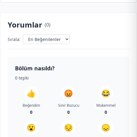
Yorumlar
(
0
)
Sırala:
Bölüm nasıldı?
0
tepki
👍
😡
😂
Beğendim
Sinir Bozucu
Mükemmel
0
0
0
😮
😔
😞