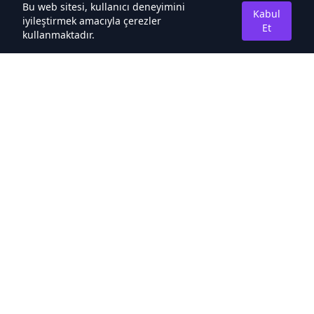
Bu web sitesi, kullanıcı deneyimini
Kabul
iyileştirmek amacıyla çerezler
Et
kullanmaktadır.
Hakkımızda
Kaliteli Türkçe Roman&Novel Sitesi
Hızlı Bağlantılar
Noveller İncele
Sıralamalar