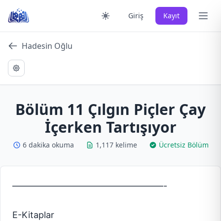
Skip
Ana 
Giriş
Kayıt
to
content
Hadesin Oğlu
Bölüm 11 Çılgın Piçler Çay
İçerken Tartışıyor
6 dakika okuma
1,117 kelime
Ücretsiz Bölüm
—————————————————-
E-Kitaplar