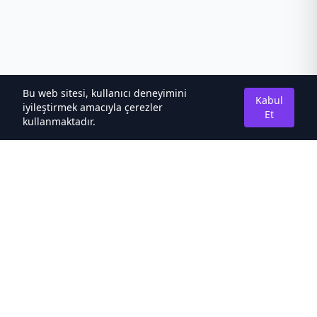
Bu web sitesi, kullanıcı deneyimini
Kabul
iyileştirmek amacıyla çerezler
Et
kullanmaktadır.
Hakkımızda
Kaliteli Türkçe Roman&Novel Sitesi