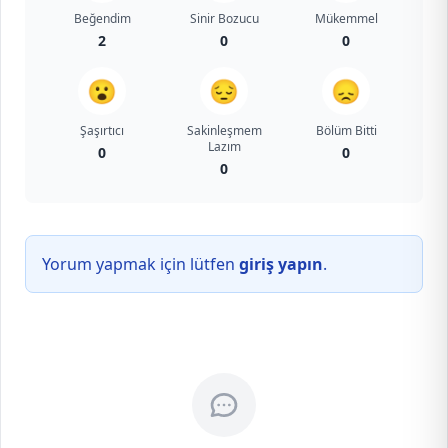
Beğendim
Sinir Bozucu
Mükemmel
2
0
0
😮
😔
😞
Şaşırtıcı
Sakinleşmem
Bölüm Bitti
Lazım
0
0
0
Yorum yapmak için lütfen
giriş yapın
.