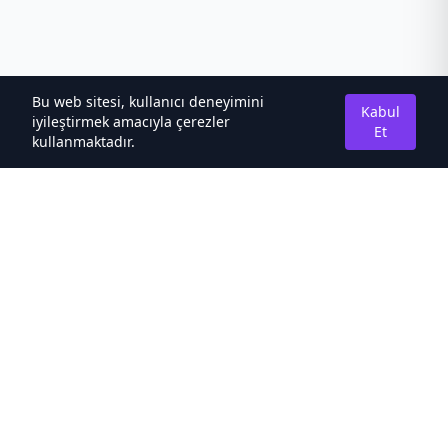
Bu web sitesi, kullanıcı deneyimini
Kabul
iyileştirmek amacıyla çerezler
Et
kullanmaktadır.
Hakkımızda
Kaliteli Türkçe Roman&Novel Sitesi
Hızlı Bağlantılar