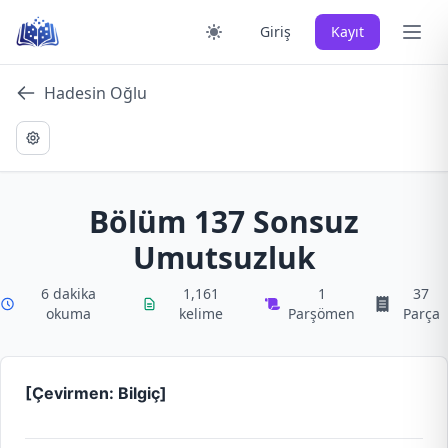
Skip
Ana 
Giriş
Kayıt
to
content
Hadesin Oğlu
Bölüm 137 Sonsuz
Umutsuzluk
6 dakika
1,161
1
37
okuma
kelime
Parşömen
Parça
[Çevirmen: Bilgiç]