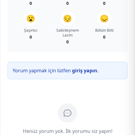
0
0
0
😮
😔
😞
Şaşırtıcı
Sakinleşmem
Bölüm Bitti
Lazım
0
0
0
Yorum yapmak için lütfen
giriş yapın
.
Henüz yorum yok. İlk yorumu siz yapın!