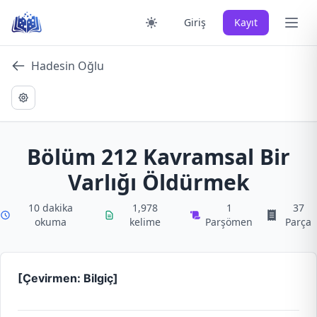
Skip
Ana 
Giriş
Kayıt
to
content
Hadesin Oğlu
Bölüm 212 Kavramsal Bir
Varlığı Öldürmek
10 dakika
1,978
1
37
okuma
kelime
Parşömen
Parça
[Çevirmen: Bilgiç]