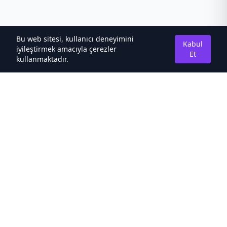
Bu web sitesi, kullanıcı deneyimini
Kabul
iyileştirmek amacıyla çerezler
Et
kullanmaktadır.
Hakkımızda
Kaliteli Türkçe Roman&Novel Sitesi
Hızlı Bağlantılar