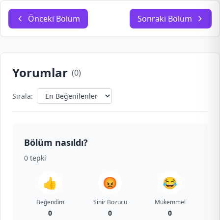
Önceki Bölüm
Sonraki Bölüm
Yorumlar
(
0
)
Sırala:
Bölüm nasıldı?
0
tepki
👍
😡
😂
Beğendim
Sinir Bozucu
Mükemmel
0
0
0