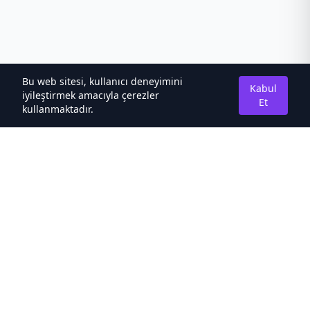
Bu web sitesi, kullanıcı deneyimini
Kabul
iyileştirmek amacıyla çerezler
Et
kullanmaktadır.
Hakkımızda
Kaliteli Türkçe Roman&Novel Sitesi