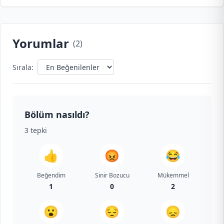
Yorumlar
(
2
)
Sırala:
Bölüm nasıldı?
3
tepki
👍
😡
😂
Beğendim
Sinir Bozucu
Mükemmel
1
0
2
😮
😔
😞