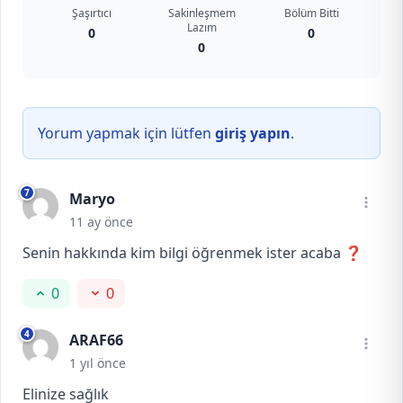
Şaşırtıcı
Sakinleşmem
Bölüm Bitti
Lazım
0
0
0
Yorum yapmak için lütfen
giriş yapın
.
7
Maryo
11 ay önce
Senin hakkında kim bilgi öğrenmek ister acaba ❓
0
0
4
ARAF66
1 yıl önce
Elinize sağlık