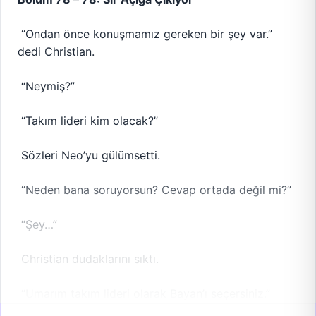
“Ondan önce konuşmamız gereken bir şey var.”
dedi Christian.
“Neymiş?”
“Takım lideri kim olacak?”
Sözleri Neo’yu gülümsetti.
“Neden bana soruyorsun? Cevap ortada değil mi?”
“Şey…”
Christian dudaklarını sıktı.
“Umarım takım lideri olarak Bayan’ı seçersiniz.”