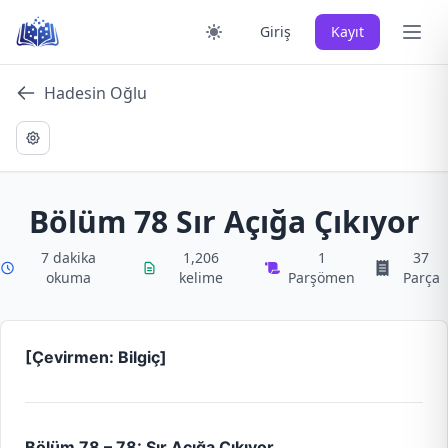
Skip
Ana 
Giriş
Kayıt
to
content
Hadesin Oğlu
Bölüm 78 Sır Açığa Çıkıyor
7 dakika
1,206
1
37
okuma
kelime
Parşömen
Parça
[Çevirmen: Bilgiç]
Bölüm 78 – 78: Sır Açığa Çıkıyor