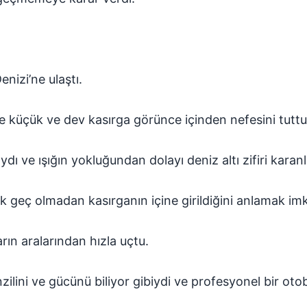
.
nizi’ne ulaştı.
 küçük ve dev kasırga görünce içinden nefesini tuttu
dı ve ışığın yokluğundan dolayı deniz altı zifiri karanlı
k geç olmadan kasırganın içine girildiğini anlamak imk
rın aralarından hızla uçtu.
ilini ve gücünü biliyor gibiydi ve profesyonel bir oto