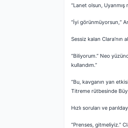
“Lanet olsun, Uyanmış 
“İyi görünmüyorsun,“ A
Sessiz kalan Clara’nın 
“Biliyorum.” Neo yüzünde
kullandım.”
“Bu, kavganın yan etkis
Titreme rütbesinde Büyü
Hızlı soruları ve parılda
“Prenses, gitmeliyiz.” 