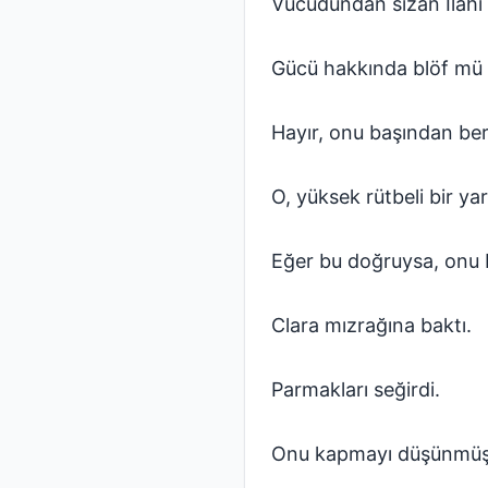
Vücudundan sızan İlahi 
Gücü hakkında blöf mü
Hayır, onu başından beri
O, yüksek rütbeli bir y
Eğer bu doğruysa, onu D
Clara mızrağına baktı.
Parmakları seğirdi.
Onu kapmayı düşünmüştü 