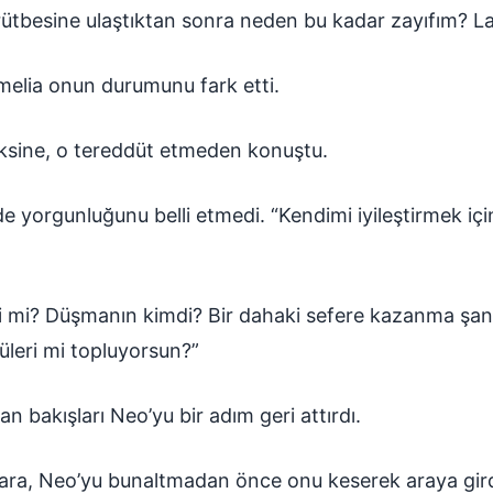
rütbesine ulaştıktan sonra neden bu kadar zayıfım? L
melia onun durumunu fark etti.
aksine, o tereddüt etmeden konuştu.
 yorgunluğunu belli etmedi. “Kendimi iyileştirmek için 
i mi? Düşmanın kimdi? Bir dahaki sefere kazanma şans
leri mi topluyorsun?”
yan bakışları Neo’yu bir adım geri attırdı.
Clara, Neo’yu bunaltmadan önce onu keserek araya gird