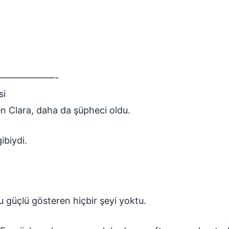
——————-
si
en Clara, daha da şüpheci oldu.
ibiydi.
u güçlü gösteren hiçbir şeyi yoktu.