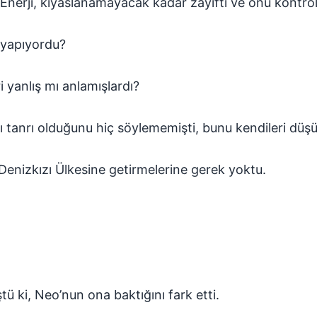
Enerji, kıyaslanamayacak kadar zayıftı ve onu kontro
 yapıyordu?
 yanlış mı anlamışlardı?
arı tanrı olduğunu hiç söylememişti, bunu kendileri dü
enizkızı Ülkesine getirmelerine gerek yoktu.
ki, Neo’nun ona baktığını fark etti.