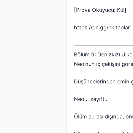
[Prova Okuyucu: Kül]
https://dc.gg/ekitaplar
———————————
Bölüm 9: Denizkızı Ülke
Neo’nun iç çekişini gör
Düşüncelerinden emin g
Neo… zayıftı.
Ölüm aurası dışında, on