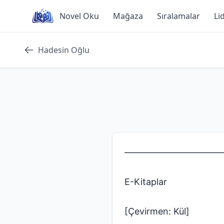
Skip
Novel Oku
Mağaza
Sıralamalar
Li
to
content
Hadesin Oğlu
———————————
E-Kitaplar
[Çevirmen: Kül]