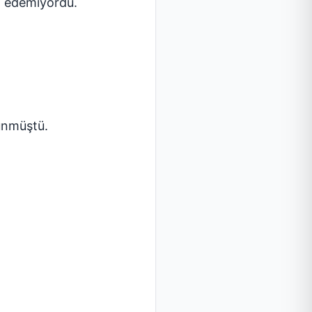
l edemiyordu.
şünmüştü.