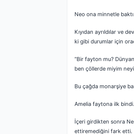
Neo ona minnetle baktı
Kıyıdan ayrıldılar ve de
ki gibi durumlar için ora
“Bir fayton mu? Dünyanı
ben çöllerde miyim ney
Bu çağda monarşiye bağl
Amelia faytona ilk bindi
İçeri girdikten sonra N
ettiremediğini fark etti.