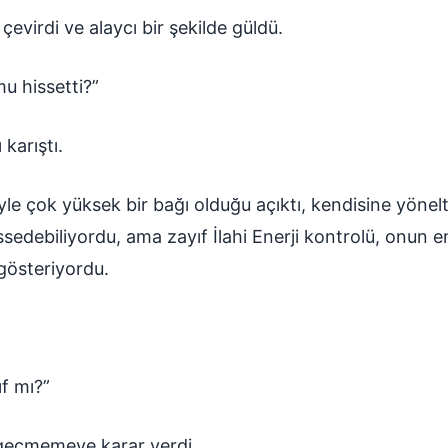
çevirdi ve alaycı bir şekilde güldü.
 hissetti?”
karıştı.
e çok yüksek bir bağı olduğu açıktı, kendisine yönelt
edebiliyordu, ama zayıf İlahi Enerji kontrolü, onun en
 gösteriyordu.
f mı?”
geçmemeye karar verdi.