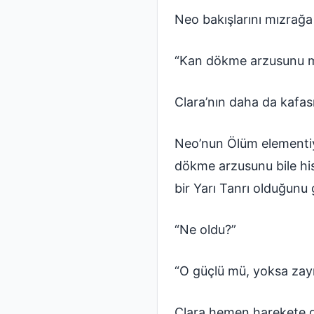
Neo bakışlarını mızrağa 
“Kan dökme arzusunu mu
Clara’nın daha da kafası 
Neo’nun Ölüm elementiyl
dökme arzusunu bile hiss
bir Yarı Tanrı olduğunu
“Ne oldu?”
“O güçlü mü, yoksa zayı
Clara hemen harekete 