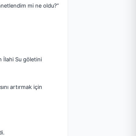
anetlendim mi ne oldu?”
İlahi Su göletini
ını artırmak için
i.