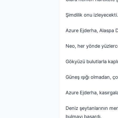
Şimdilik onu izleyecekti
Azure Ejderha, Alaspa De
Neo, her yönde yüzlerce
Gökyüzü bulutlarla kaplıy
Güneş ışığı olmadan, ço
Azure Ejderha, kasırgala
Deniz şeytanlarının menz
bulmayı başardı.