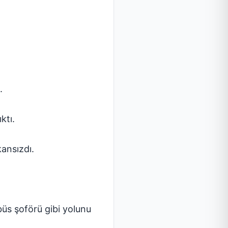
.
ktı.
ansızdı.
büs şoförü gibi yolunu