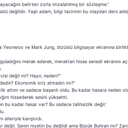
mayacağını belirten zorla imzalatılmış bir sözleşme.”
tü değildir. Yaşlı adam, bilgi tacirinin bu olaydan ders aldı
a Yeonwoo ve Mark Jung, dizüstü bilgisayar ekranına birlikt
 uyguladığını merak ederek, meraktan hisse senedi ekranını aç
.
cisi değil mi? Hayır, neden?”
i dedin? Ekonomik kriz atmadın mı?”
lik attım ve sadece başarılı oldu. Bu kadar hasara neden ol
ını hissederek sesini yükseltti.
n bu kadar hasar var? Bu sadece talihsizlik değil.’
du.
 elleriyle karıştırdı.
i değil. Senin niyetin bu değildi ama Büyük Buhran mı? Zar