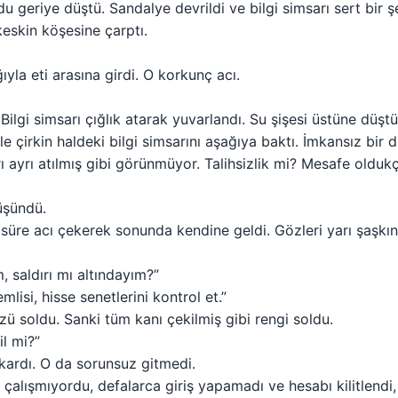
du geriye düştü. Sandalye devrildi ve bilgi simsarı sert bir 
eskin köşesine çarptı.
yla eti arasına girdi. O korkunç acı.
Bilgi simsarı çığlık atarak yuvarlandı. Su şişesi üstüne düştü 
çirkin haldeki bilgi simsarını aşağıya baktı. İmkansız bir diz
ı ayrı atılmış gibi görünmüyor. Talihsizlik mi? Mesafe olduk
üşündü.
r süre acı çekerek sonunda kendine geldi. Gözleri yarı şaşkınlı
, saldırı mı altındayım?”
isi, hisse senetlerini kontrol et.”
zü soldu. Sanki tüm kanı çekilmiş gibi rengi soldu.
il mi?”
ıkardı. O da sorunsuz gitmedi.
alışmıyordu, defalarca giriş yapamadı ve hesabı kilitlendi,