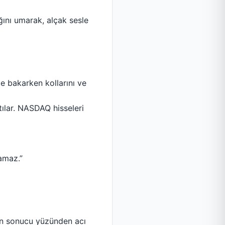
ğını umarak, alçak sesle
e bakarken kollarını ve
tılar. NASDAQ hisseleri
amaz.”
ın sonucu yüzünden acı