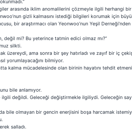
dokunmadı.”
ilgiler arasında iklim anomalilerini çözmeyle ilgili herhangi b
nwoo’nun gizli kalmasını istediği bilgileri korumak için büy
ncusu, bir araştırmacı olan Yeonwoo’nun Yeşil Derneği’nden 
, değil mi? Bu yeterince tatmin edici olmaz mı?”
uz silkti.
k üzereydi, ama sonra bir şey hatırladı ve zayıf bir iç çekiş
nasıl yorumlayacağını bilmiyor.
atta kalma mücadelesinde olan birinin hayatını tehdit etmen
unu bile anlamıyor.
gili değildi. Geleceği değiştirmekle ilgiliydi. Geleceğin sayıs
a bile olmayan bir gencin enerjisini boşa harcamak istemiy
u.
rek salladı.