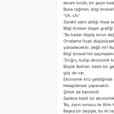
ekranı kırıldı, bir şeyin k
Buna rağmen, bilgi broker
“Uh. Uh.”
Sürekli satın aldığı hisse 
Bilgi brokeri düşen grafiği
“Bu kadar düşüş sorun deği
Ortalama fiyatı düşünürsek
yükselecektir, değil mi? K
Bilgi brokeri’nin saçmalam
“Doğru, kulüp ekonomik kri
Büyük Buhran, kesin bir ge
güç de var.
Ekonomik kriz geldiğinde a
hesaplaması yapacaktır.
Şirket de benzerdi.
Sadece basit bir ekonomik 
‘Bu, zarın sonucu ile Altın
Başka bir deyişle, bu iki t