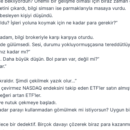
Ne bekliyordun? Önemli bir gelişme olması için biraz zaman
ni çıkardı, bilgi simsarı ise parmaklarıyla masaya vurdu.
 besleyen kişiyi düşündü.
u? İşleri yoluna koymak için ne kadar para gerekir?”
adam, bilgi brokeriyle karşı karşıya oturdu.
kilde gülümsedi. Sesi, durumu yokluyormuşçasına tereddütlü
mız kadar mı?”
um. Daha büyük düşün. Bol paran var, değil mi?”
r.”
raldır. Şimdi çekilmek yazık olur…”
ir çevirmez NASDAQ endeksini takip eden ETF’ler satın almış
ğeri artan ETF’ler.
 ve nutuk çekmeye başladı.
kadar parayı kullanmadan gömülmek mi istiyorsun? Uygun bi
ece bir dedektif. Birçok davayı çözerek biraz para kazanm