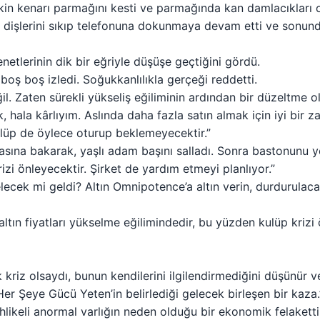
eskin kenarı parmağını kesti ve parmağında kan damlacıkları o
i dişlerini sıkıp telefonuna dokunmaya devam etti ve sonun
senetlerinin dik bir eğriyle düşüşe geçtiğini gördü.
 boş boş izledi. Soğukkanlılıkla gerçeği reddetti.
l. Zaten sürekli yükseliş eğiliminin ardından bir düzeltme 
, hala kârlıyım. Aslında daha fazla satın almak için iyi bir
ulüp de öylece oturup beklemeyecektir.”
asına bakarak, yaşlı adam başını salladı. Sonra bastonunu y
zi önleyecektir. Şirket de yardım etmeyi planlıyor.”
lecek mi geldi? Altın Omnipotence’a altın verin, durdurulaca
ltın fiyatları yükselme eğilimindedir, bu yüzden kulüp krizi
kriz olsaydı, bunun kendilerini ilgilendirmediğini düşünür 
 Her Şeye Gücü Yeten’in belirlediği gelecek birleşen bir kaza.
ehlikeli anormal varlığın neden olduğu bir ekonomik felaketti