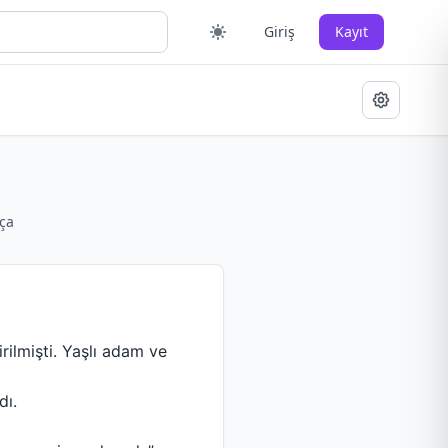
Giriş
Kayıt
ça
ilmişti. Yaşlı adam ve
dı.