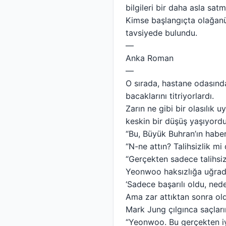
bilgileri bir daha asla sat
Kimse başlangıçta olağanüs
tavsiyede bulundu.
—
Anka Roman
—
O sırada, hastane odasınd
bacaklarını titriyorlardı.
Zarın ne gibi bir olasılık
keskin bir düşüş yaşıyordu
“Bu, Büyük Buhran’ın haber
“N-ne attın? Talihsizlik m
“Gerçekten sadece talihsiz
Yeonwoo haksızlığa uğradığ
‘Sadece başarılı oldu, nede
Ama zar attıktan sonra ol
Mark Jung çılgınca saçlarını
“Yeonwoo. Bu gerçekten iy