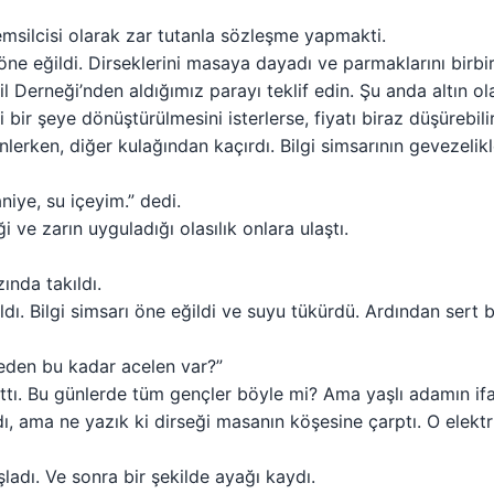
temsilcisi olarak zar tutanla sözleşme yapmakti.
öne eğildi. Dirseklerini masaya dayadı ve parmaklarını birbir
l Derneği’nden aldığımız parayı teklif edin. Şu anda altın o
bir şeye dönüştürülmesini isterlerse, fiyatı biraz düşürebili
nlerken, diğer kulağından kaçırdı. Bilgi simsarının gevezelik
aniye, su içeyim.” dedi.
ve zarın uyguladığı olasılık onlara ulaştı.
ında takıldı.
ı. Bilgi simsarı öne eğildi ve suyu tükürdü. Ardından sert b
eden bu kadar acelen var?”
ttı. Bu günlerde tüm gençler böyle mi? Ama yaşlı adamın ifad
ladı, ama ne yazık ki dirseği masanın köşesine çarptı. O elekt
ladı. Ve sonra bir şekilde ayağı kaydı.