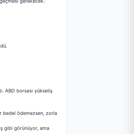
 geçmesi gerekecek.”
ydü.
tı. ABD borsası yükseliş
r bedel ödemezsen, zorla
ış gibi görünüyor, ama