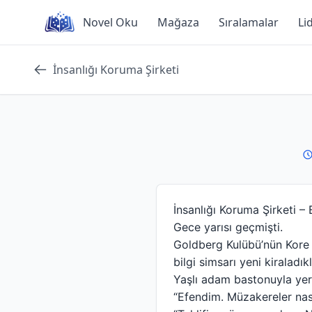
Skip
Novel Oku
Mağaza
Sıralamalar
Li
to
content
İnsanlığı Koruma Şirketi
İnsanlığı Koruma Şirketi –
Gece yarısı geçmişti.
Goldberg Kulübü’nün Kore ş
bilgi simsarı yeni kiraladık
Yaşlı adam bastonuyla yere
“Efendim. Müzakereler nası