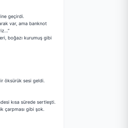
ine geçirdi.
larak var, ama banknot
riz…”
leri, boğazı kurumuş gibi
ir öksürük sesi geldi.
esi kısa sürede sertleşti.
rik çarpması gibi şok.