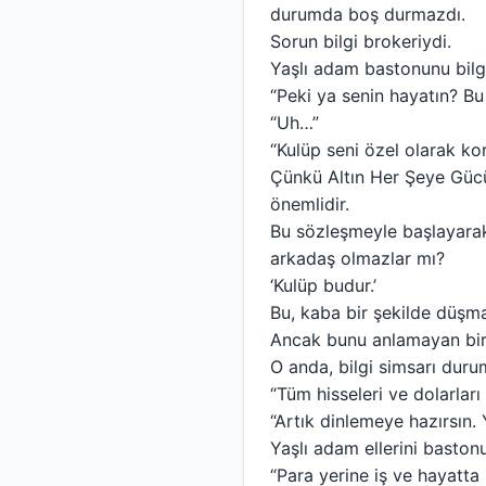
durumda boş durmazdı.
Sorun bilgi brokeriydi.
Yaşlı adam bastonunu bilgi
“Peki ya senin hayatın? B
“Uh…”
“Kulüp seni özel olarak kor
Çünkü Altın Her Şeye Gücü 
önemlidir.
Bu sözleşmeyle başlayarak
arkadaş olmazlar mı?
‘Kulüp budur.’
Bu, kaba bir şekilde düşm
Ancak bunu anlamayan bir
O anda, bilgi simsarı durum
“Tüm hisseleri ve dolarla
“Artık dinlemeye hazırsın.
Yaşlı adam ellerini bastonu
“Para yerine iş ve hayatta