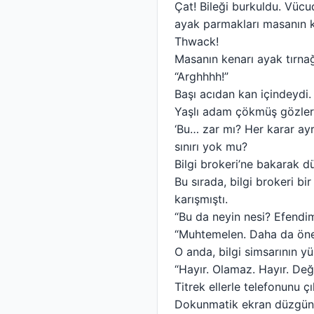
Çat! Bileği burkuldu. Vücu
ayak parmakları masanın k
Thwack!
Masanın kenarı ayak tırnağı
“Arghhhh!”
Başı acıdan kan içindeydi. 
Yaşlı adam çökmüş gözlerle 
‘Bu… zar mı? Her karar ayr
sınırı yok mu?
Bilgi brokeri’ne bakarak d
Bu sırada, bilgi brokeri bi
karışmıştı.
“Bu da neyin nesi? Efendim
“Muhtemelen. Daha da öneml
O anda, bilgi simsarının yü
“Hayır. Olamaz. Hayır. Değ
Titrek ellerle telefonunu ç
Dokunmatik ekran düzgün ç