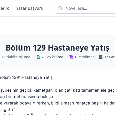
derlik
Yazar Başvuru
Bölüm 129 Hastaneye Yatış
11 dakika okuma
2,125 kelime
1 Parşömen
37 Par
 Bölüm 129: Hastaneye Yatış
ubesinin geçici ikametgahı olan çatı katı tamamen ele geçir
ları bir otel odasında buluştu.
 vurarak odaya girerken, bilgi simsarı rahatça başını kaldır
l gitti?”