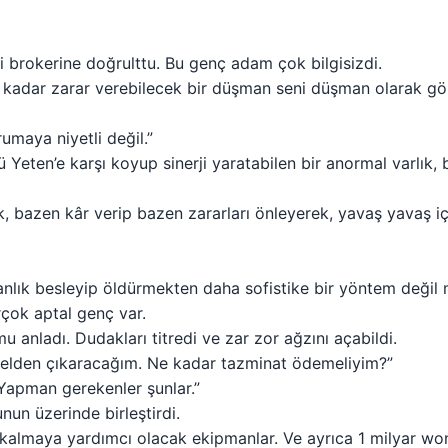
 brokerine doğrulttu. Bu genç adam çok bilgisizdi.
u kadar zarar verebilecek bir düşman seni düşman olarak gö
umaya niyetli değil.”
Yeten’e karşı koyup sinerji yaratabilen bir anormal varlık,
, bazen kâr verip bazen zararları önleyerek, yavaş yavaş i
anlık besleyip öldürmekten daha sofistike bir yöntem değil 
çok aptal genç var.
u anladı. Dudakları titredi ve zar zor ağzını açabildi.
rı elden çıkaracağım. Ne kadar tazminat ödemeliyim?”
 Yapman gerekenler şunlar.”
nun üzerinde birleştirdi.
 kalmaya yardımcı olacak ekipmanlar. Ve ayrıca 1 milyar won. 