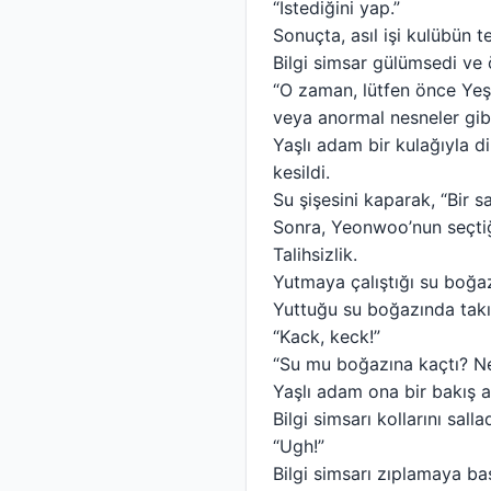
“İstediğini yap.”
Sonuçta, asıl işi kulübün 
Bilgi simsar gülümsedi ve 
“O zaman, lütfen önce Yeşi
veya anormal nesneler gibi 
Yaşlı adam bir kulağıyla di
kesildi.
Su şişesini kaparak, “Bir s
Sonra, Yeonwoo’nun seçtiği 
Talihsizlik.
Yutmaya çalıştığı su boğaz
Yuttuğu su boğazında takıld
“Kack, keck!”
“Su mu boğazına kaçtı? N
Yaşlı adam ona bir bakış a
Bilgi simsarı kollarını sal
“Ugh!”
Bilgi simsarı zıplamaya baş