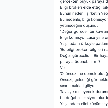
gerçekten büyük paraya 
Bilgi brokeri elde ettiği b
Bunun nedeni, şirketin Yeo
Bu nedenle, bilgi komisyo
yetineceğini düşündü.
“Değer göreceli bir kavram
Bilgi komisyoncusu yine om
Yaşlı adam öfkeyle patlama
‘Bu bilgi brokeri bilgileri 
Değer görecelidir. Bir hay
parayla ödenebilir mi?
Ve
‘O, önsezi ne demek olduğ
Önsezi, geleceği görmekle il
sınırlamakla ilgiliydi.
Tavsiye dinleyecek durumd
bu doğal seleksiyon olurd
Yaşlı adam elini küçümseye