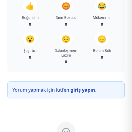
👍
😡
😂
Beğendim
Sinir Bozucu
Mükemmel
0
0
0
😮
😔
😞
Şaşırtıcı
Sakinleşmem
Bölüm Bitti
Lazım
0
0
0
Yorum yapmak için lütfen
giriş yapın
.