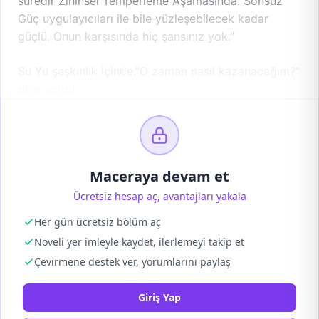
süredir Zihinsel Temperleme Aşamasında. Sonsuz
Güç uygulayıcıları ile bile yüzleşebilecek kadar
güçlü. Onun karşısında hiç şansınız yok.”
Su Yu şaşkınlık içinde.”O zaman nasıl kazanacağım?”
diye sordu.
Maceraya devam et
Ücretsiz hesap aç, avantajları yakala
Her gün ücretsiz bölüm aç
Noveli yer imleyle kaydet, ilerlemeyi takip et
Çevirmene destek ver, yorumlarını paylaş
Giriş Yap