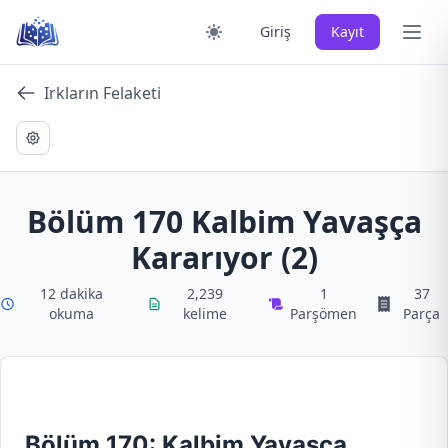
Skip
Ana 
Giriş
Kayıt
to
content
Irkların Felaketi
Bölüm 170 Kalbim Yavaşça
Kararıyor (2)
12 dakika
2,239
1
37
okuma
kelime
Parşömen
Parça
Bölüm 170: Kalbim Yavaşça