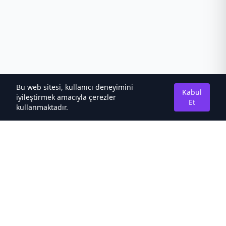
Bu web sitesi, kullanıcı deneyimini
Kabul
iyileştirmek amacıyla çerezler
Et
kullanmaktadır.
Hakkımızda
Kaliteli Türkçe Roman&Novel Sitesi