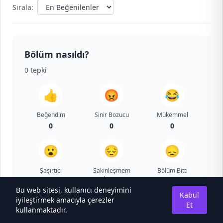
Sırala:
Bölüm nasıldı?
0
tepki
👍
😡
😂
Beğendim
Sinir Bozucu
Mükemmel
0
0
0
😮
😔
😞
Şaşırtıcı
Sakinleşmem
Bölüm Bitti
Lazım
0
0
0
Bu web sitesi, kullanıcı deneyimini
Kabul
iyileştirmek amacıyla çerezler
Et
kullanmaktadır.