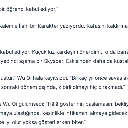
bir öğrenci kabul ediyor.”
 kalemle İlahi bir Karakter yazıyordu. Kafasını kaldır
yi kabul ediyor. Küçük kız kardeşini önerdim… o da ba
yedinci aşama bir Skysoar. Eskisinden daha da küstah
muştur.” Wu Qi hâlâ kayıtsızdı. “Birkaç yıl önce sava
sonraki dönem dışında, kibirli olmayı hiç bırakmadı.”
 Wu Qi gülümsedi: “Hâlâ gösterinin başlamasını bekliy
ya ulaştığında, kesinlikle intikamını almaya gidecekti
e iyi olur yoksa gösteri erken biter.”