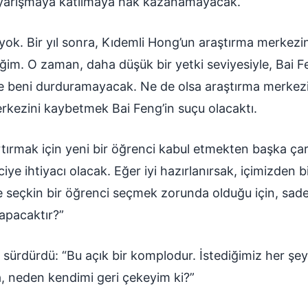
 o yarışmaya katılmaya hak kazanamayacak.
z yok. Bir yıl sonra, Kıdemli Hong’un araştırma merkezin
im. O zaman, daha düşük bir yetki seviyesiyle, Bai F
bile beni durduramayacak. Ne de olsa araştırma merkez
erkezini kaybetmek Bai Feng’in suçu olacaktı.
rtırmak için yeni bir öğrenci kabul etmekten başka ç
ciye ihtiyacı olacak. Eğer iyi hazırlanırsak, içimizden
e seçkin bir öğrenci seçmek zorunda olduğu için, sade
apacaktır?”
 sürdürdü: “Bu açık bir komplodur. İstediğimiz her şey
 neden kendimi geri çekeyim ki?”