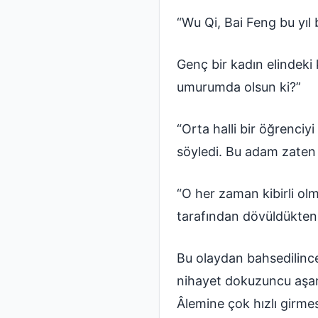
“Wu Qi, Bai Feng bu yıl 
Genç bir kadın elindeki
umurumda olsun ki?”
“Orta halli bir öğrenci
söyledi. Bu adam zaten 
“O her zaman kibirli ol
tarafından dövüldükten 
Bu olaydan bahsedilince
nihayet dokuzuncu aşama
Âlemine çok hızlı girmes