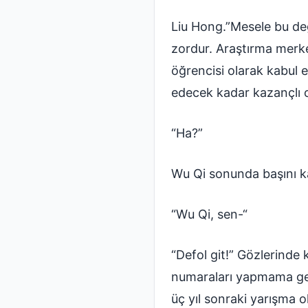
Liu Hong.”Mesele bu deği
zordur. Araştırma merkez
öğrencisi olarak kabul 
edecek kadar kazançlı o
“Ha?”
Wu Qi sonunda başını ka
“Wu Qi, sen-“
“Defol git!” Gözlerinde
numaraları yapmama gere
üç yıl sonraki yarışma o