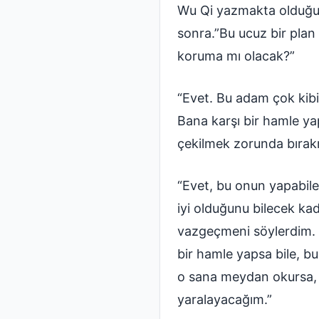
Wu Qi yazmakta olduğu İ
sonra.”Bu ucuz bir plan
koruma mı olacak?”
“Evet. Bu adam çok kibi
Bana karşı bir hamle y
çekilmek zorunda bırak
“Evet, bu onun yapabil
iyi olduğunu bilecek ka
vazgeçmeni söylerdim. A
bir hamle yapsa bile, bu
o sana meydan okursa,
yaralayacağım.”