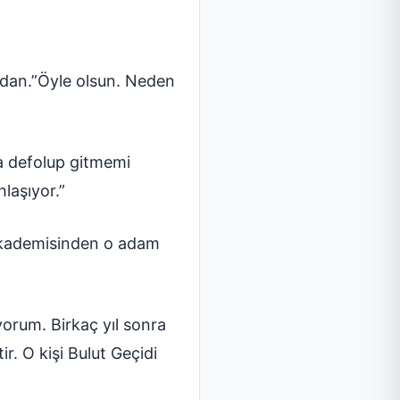
madan.”Öyle olsun. Neden
na defolup gitmemi
laşıyor.”
ş akademisinden o adam
orum. Birkaç yıl sonra
r. O kişi Bulut Geçidi