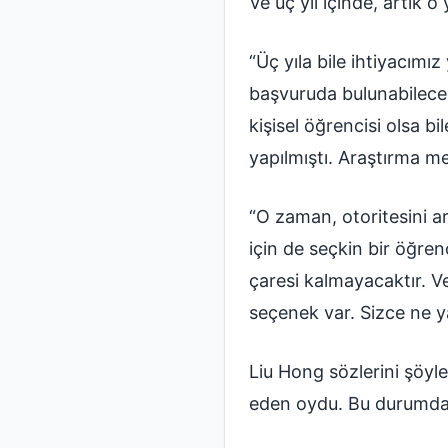
Ve üç yıl içinde, artık
“Üç yıla bile ihtiyacımı
başvuruda bulunabileceğ
kişisel öğrencisi olsa 
yapılmıştı. Araştırma m
“O zaman, otoritesini a
için de seçkin bir öğren
çaresi kalmayacaktır. V
seçenek var. Sizce ne y
Liu Hong sözlerini şöyle
eden oydu. Bu durumda,