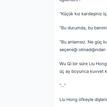
“Küçük kız kardeşiniz iç
“Bu durumda, bu beniml
“Bu anlamsız. Ne güç k
seçeneği olmadığından 
Wu Qi bir süre Liu Hong
üç ay boyunca kuvvet ka
“…”
Liu Hong öfkeyle dişlerin