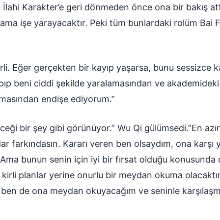
lahi Karakter’e geri dönmeden önce ona bir bakış attı
 ama işe yarayacaktır. Peki tüm bunlardaki rolüm Bai F
rli. Eğer gerçekten bir kayıp yaşarsa, bunu sessizce 
apıp beni ciddi şekilde yaralamasından ve akademide
masından endişe ediyorum.”
eceği bir şey gibi görünüyor.” Wu Qi gülümsedi.”En a
dar farkındasın. Kararı veren ben olsaydım, ona karşı
ma bunun senin için iyi bir fırsat olduğu konusunda d
 kirli planlar yerine onurlu bir meydan okuma olacaktı
 ben de ona meydan okuyacağım ve seninle karşılaş