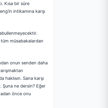
. Kısa bir süre
eng’in intikamına karşı
kabullenmeyecektir.
ki tüm müsabakalardan
zından onun senden daha
 yarışmaktan
a haklısın. Sana karşı
r. Şuna ne dersin? Eğer
madan önce onu