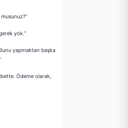
or musunuz?”
gerek yok.”
. Bunu yapmaktan başka
”
elbette. Ödeme olarak,