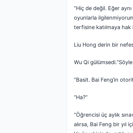
“Hiç de değil. Eğer ayn
oyunlarla ilgilenmiyoru
terfisine katılmaya ha
Liu Hong derin bir nefes 
Wu Qi gülümsedi.”Söyle
“Basit. Bai Feng’in otorit
“Ha?”
“Öğrencisi üç aylık sınav
alırsa, Bai Feng bir yıl