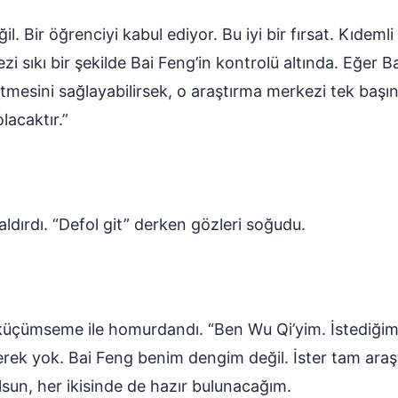
l. Bir öğrenciyi kabul ediyor. Bu iyi bir fırsat. Kıdem
i sıkı bir şekilde Bai Feng’in kontrolü altında. Eğer Ba
etmesini sağlayabilirsek, o araştırma merkezi tek başı
lacaktır.”
ldırdı. “Defol git” derken gözleri soğudu.
 küçümseme ile homurdandı. “Ben Wu Qi’yim. İstediğim
k yok. Bai Feng benim dengim değil. İster tam araştır
lsun, her ikisinde de hazır bulunacağım.