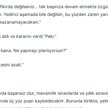
ı fikirde değilseniz… tek başınıza devam etmekte özgü
m. Yedinci aşamada bile değilsin, bu yüzden zaten yar
k kazanamayacaksın.”
aldı ve kararını verdi.”Peki.”
 bana. Ne yapmayı planlıyorsun?”
esini azalt.”
da başarısız olur, mevsimlik sınavlarda ve yıllık sınavl
 içinde üç yüz puan kaybedecektir. Bununla birlikte, yet