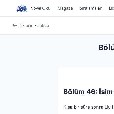
Skip
Novel Oku
Mağaza
Sıralamalar
Li
to
content
Irkların Felaketi
Bölü
Bölüm 46: İsim
Kısa bir süre sonra Liu 