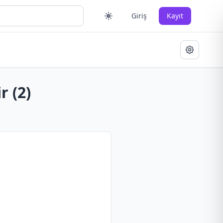
Giriş
Kayıt
r (2)