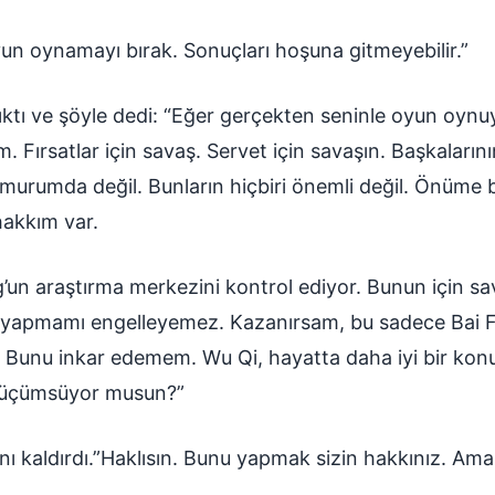
un oynamayı bırak. Sonuçları hoşuna gitmeyebilir.”
ıktı ve şöyle dedi: “Eğer gerçekten seninle oyun oyn
 Fırsatlar için savaş. Servet için savaşın. Başkaların
umurumda değil. Bunların hiçbiri önemli değil. Önüme bi
akkım var.
’un araştırma merkezini kontrol ediyor. Bunun için s
 yapmamı engelleyemez. Kazanırsam, bu sadece Bai F
 Bunu inkar edemem. Wu Qi, hayatta daha iyi bir kon
i küçümsüyor musun?”
nı kaldırdı.”Haklısın. Bunu yapmak sizin hakkınız. Ama