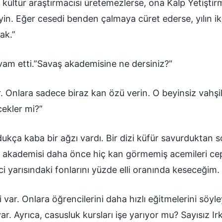
 kültür araştırmacısı üretemezlerse, ona Kalp Yetişti
in. Eğer cesedi benden çalmaya cüret ederse, yılın ikin
ak.”
vam etti.”Savaş akademisine ne dersiniz?”
. Onlara sadece biraz kan özü verin. O beyinsiz vahşil
cekler mi?”
ukça kaba bir ağzı vardı. Bir dizi küfür savurduktan s
aş akademisi daha önce hiç kan görmemiş acemileri 
ci yarısındaki fonlarını yüzde elli oranında keseceğim.
si var. Onlara öğrencilerini daha hızlı eğitmelerini sö
r. Ayrıca, casusluk kursları işe yarıyor mu? Sayısız Ir