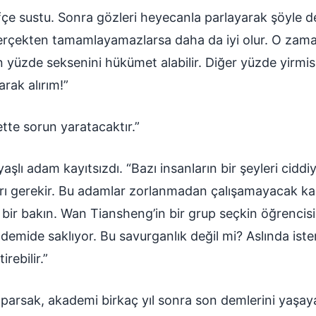
çe sustu. Sonra gözleri heyecanla parlayarak şöyle de
erçekten tamamlayamazlarsa daha da iyi olur. O zaman 
n yüzde seksenini hükümet alabilir. Diğer yüzde yirmis
arak alırım!”
tte sorun yaratacaktır.”
aşlı adam kayıtsızdı. “Bazı insanların bir şeyleri ciddi
arı gerekir. Bu adamlar zorlanmadan çalışamayacak kad
bir bakın. Wan Tiansheng’in bir grup seçkin öğrencisi
emide saklıyor. Bu savurganlık değil mi? Aslında ister
rebilir.”
yaparsak, akademi birkaç yıl sonra son demlerini yaş