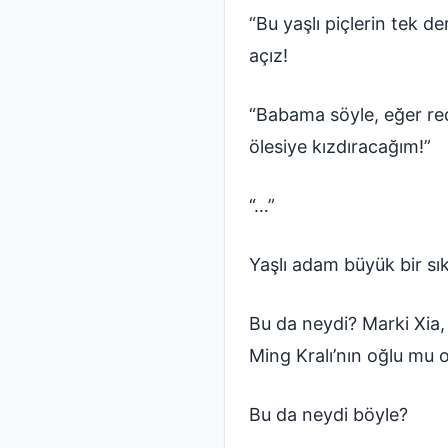
“Bu yaşlı piçlerin tek 
açız!
“Babama söyle, eğer re
ölesiye kızdıracağım!”
“…”
Yaşlı adam büyük bir sı
Bu da neydi? Marki Xia,
Ming Kralı’nın oğlu mu o
Bu da neydi böyle?