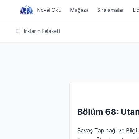
Skip
Novel Oku
Mağaza
Sıralamalar
Li
to
content
Irkların Felaketi
Bölüm 68: Utan
Savaş Tapınağı ve Bilgi A