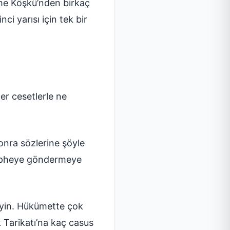
rme Köşkü’nden birkaç
ci yarısı için tek bir
er cesetlerle ne
onra sözlerine şöyle
cepheye göndermeye
yleyin. Hükümette çok
k Tarikatı’na kaç casus