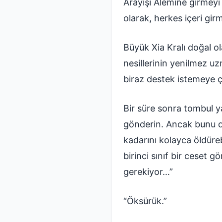
Arayışı Âlemine girmeyi
olarak, herkes içeri gi
Büyük Xia Kralı doğal o
nesillerinin yenilmez u
biraz destek istemeye ç
Bir süre sonra tombul y
gönderin. Ancak bunu onl
kadarını kolayca öldüreb
birinci sınıf bir ceset
gerekiyor…”
“Öksürük.”