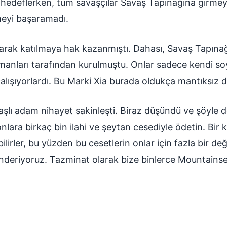
 hedeflerken, tüm savaşçılar Savaş Tapınağına girmey
rmeyi başaramadı.
larak katılmaya hak kazanmıştı. Dahası, Savaş Tapına
zmanları tarafından kurulmuştu. Onlar sadece kendi s
alışıyorlardı. Bu Marki Xia burada oldukça mantıksız 
aşlı adam nihayet sakinleşti. Biraz düşündü ve şöyle d
ara birkaç bin ilahi ve şeytan cesediyle ödetin. Bir k
ilirler, bu yüzden bu cesetlerin onlar için fazla bir de
 gönderiyoruz. Tazminat olarak bize binlerce Mountain