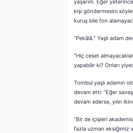
yaşarım. Eğer yeterince
kişi göndermesini söyley
kuruş bile fon alamayac
“Pekâlâ.” Yaşlı adam de
“Hiç ceset almayacaklar
yapabilir ki? Onları yiye
Tombul yaşlı adamın old
devam etti: “Eğer sav
devam ederse, yılın ikin
“Bir de içişleri akademi
fazla uzman eksiğimiz va