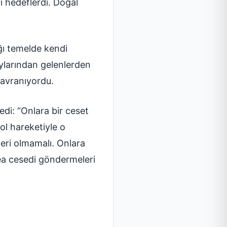
i hedeflerdi. Doğal
ğı temelde kendi
oylarından gelenlerden
davranıyordu.
edi: “Onlara bir ceset
ol hareketiyle o
ğeri olmamalı. Onlara
sea cesedi göndermeleri