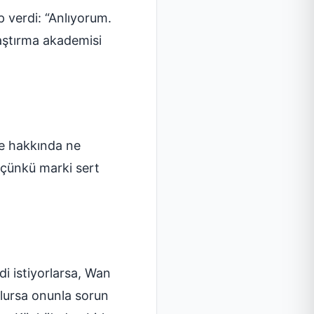
 verdi: “Anlıyorum.
raştırma akademisi
de hakkında ne
 çünkü marki sert
i istiyorlarsa, Wan
olursa onunla sorun