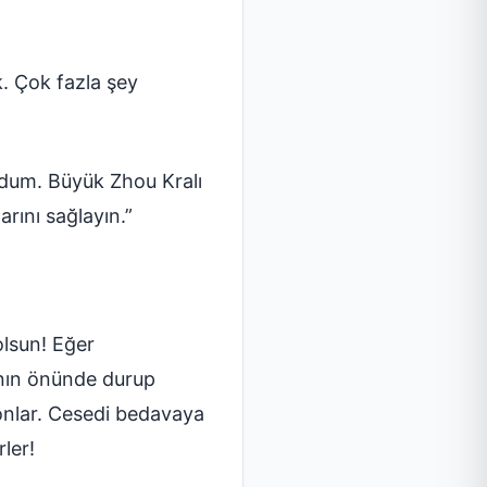
k. Çok fazla şey
ydum. Büyük Zhou Kralı
rını sağlayın.”
olsun! Eğer
’nın önünde durup
 onlar. Cesedi bedavaya
ler!