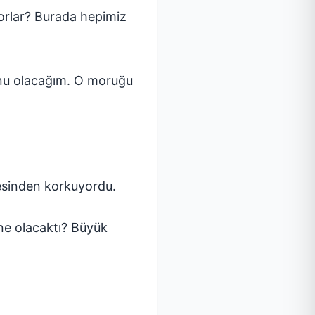
yorlar? Burada hepimiz
unu olacağım. O moruğu
mesinden korkuyordu.
 ne olacaktı? Büyük