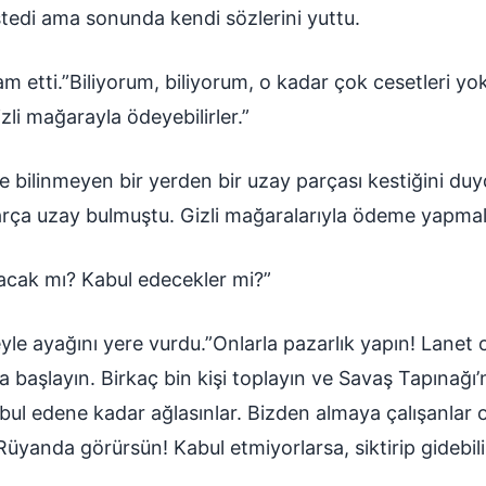
tedi ama sonunda kendi sözlerini yuttu.
 etti.”Biliyorum, biliyorum, o kadar çok cesetleri yo
zli mağarayla ödeyebilirler.”
e bilinmeyen bir yerden bir uzay parçası kestiğini du
parça uzay bulmuştu. Gizli mağaralarıyla ödeme yapmala
acak mı? Kabul edecekler mi?”
le ayağını yere vurdu.”Onlarla pazarlık yapın! Lanet 
 başlayın. Birkaç bin kişi toplayın ve Savaş Tapınağı
kabul edene kadar ağlasınlar. Bizden almaya çalışanlar
Rüyanda görürsün! Kabul etmiyorlarsa, siktirip gidebilir