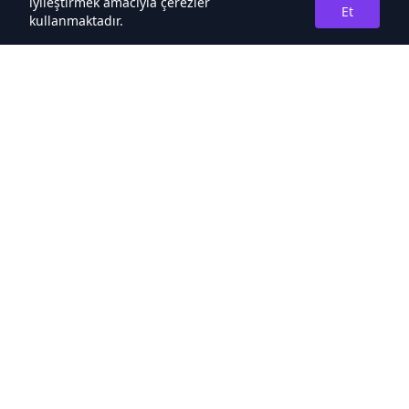
iyileştirmek amacıyla çerezler
Et
kullanmaktadır.
Hakkımızda
Kaliteli Türkçe Roman&Novel Sitesi
Hızlı Bağlantılar
Noveller İncele
Sıralamalar
Türler