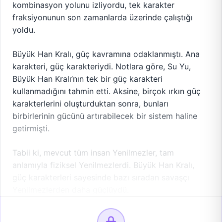
kombinasyon yolunu izliyordu, tek karakter
fraksiyonunun son zamanlarda üzerinde çalıştığı
yoldu.
Büyük Han Kralı, güç kavramına odaklanmıştı. Ana
karakteri, güç karakteriydi. Notlara göre, Su Yu,
Büyük Han Kralı’nın tek bir güç karakteri
kullanmadığını tahmin etti. Aksine, birçok ırkın güç
karakterlerini oluşturduktan sonra, bunları
birbirlerinin gücünü artırabilecek bir sistem haline
getirmişti.
Tabii ki, mevcut tüm insan Yenilmezler, tam
anlamıyla fiziksel Yenilmezlerdi. Büyük Han Kralı,
güç karakterleri sayesinde bazı sıradan savaşçı
Yenilmezlerden daha güçlüydü.