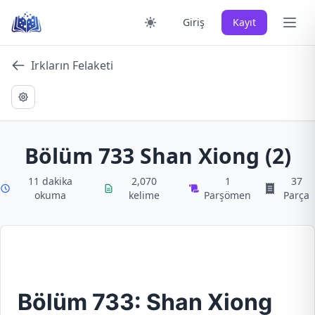
Skip
Ana 
Giriş
Kayıt
to
content
Irkların Felaketi
Bölüm 733 Shan Xiong (2)
11 dakika
2,070
1
37
okuma
kelime
Parşömen
Parça
Bölüm 733: Shan Xiong