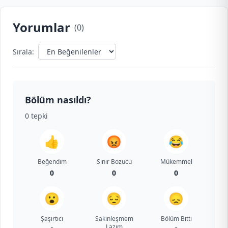
Yorumlar
(
0
)
Sırala:
Bölüm nasıldı?
0
tepki
👍
😡
😂
Beğendim
Sinir Bozucu
Mükemmel
0
0
0
😮
😔
😞
Şaşırtıcı
Sakinleşmem
Bölüm Bitti
Lazım