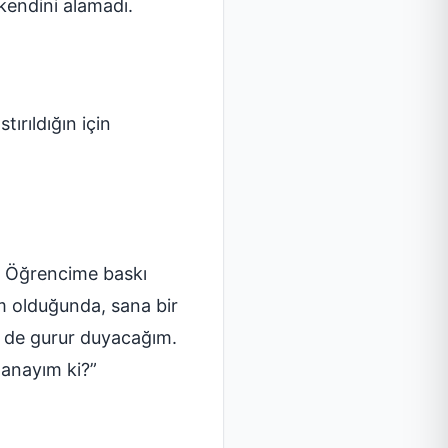
endini alamadı.
ırıldığın için
? Öğrencime baskı
 olduğunda, sana bir
n de gurur duyacağım.
anayım ki?”