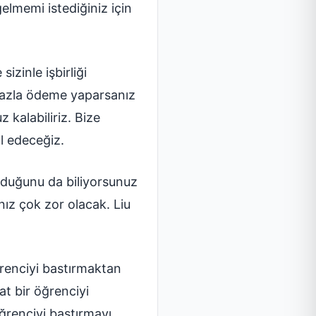
lmemi istediğiniz için
zinle işbirliği
 fazla ödeme yaparsanız
z kalabiliriz. Bize
l edeceğiz.
olduğunu da biliyorsunuz
nız çok zor olacak. Liu
ğrenciyi bastırmaktan
at bir öğrenciyi
ğrenciyi bastırmayı