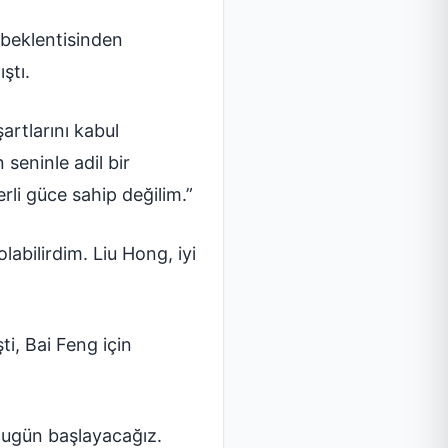
 beklentisinden
ştı.
artlarını kabul
seninle adil bir
rli güce sahip değilim.”
abilirdim. Liu Hong, iyi
i, Bai Feng için
Bugün başlayacağız.