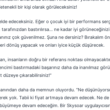
etenekli bir kişi olarak görüleceksiniz!
lde edeceksiniz. Eğer o çocuk iyi bir performans sergi
 tarafınızdan bastırılırsa… ne kadar iyi görüneceğinizi
lanınız çok güvenilmez. Şuna ne dersiniz? Bırakalım ön
eri dönüş yapacak ve onları iyice küçük düşürecek.
dan, insanların doğru bir referans noktası olmayacaktı
encimi bastırmadaki başarınız daha da inanılmaz gör
t düzeye çıkarabilirsiniz!”
lanından daha da memnun oluyordu. “Ne düşünüyorsu
erek yok. Tabii ki fiyat artmaya devam edecek. Ne d
büyümeye devam edeceğim. Bir Skysoar uygulayıcısın