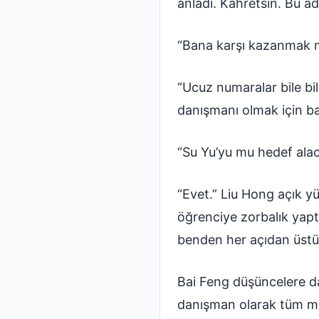
anladı. Kahretsin. Bu 
“Bana karşı kazanmak m
“Ucuz numaralar bile bil
danışmanı olmak için b
“Su Yu’yu mu hedef ala
“Evet.” Liu Hong açık y
öğrenciye zorbalık yaptı
benden her açıdan üstün
Bai Feng düşüncelere da
danışman olarak tüm maa