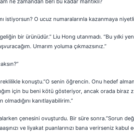
adam ne zamandan beri bu kadar mantıklı?
ı istiyorsun? O ucuz numaralarınla kazanmaya niyetli
geliğin bir ürünüdür.” Liu Hong utanmadı. “Bu yılki yen
aşvuracağım. Umarım yoluma çıkmazsınız.”
caksın?”
üreklilikle konuştu.”O senin öğrencin. Onu hedef almam
ğım için bu beni kötü gösteriyor, ancak orada biraz za
 olmadığını kanıtlayabilirim.”
larken çenesini ovuşturdu. Bir süre sonra.”Sorun deği
şınızı ve liyakat puanlarınızı bana verirseniz kabul 