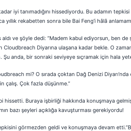
kadar iyi tanımadığını hissediyordu. Bu adamın tepkisi
 yıllık rekabetten sonra bile Bai Feng’i hâlâ anlamamı
s aldı ve şöyle dedi: “Madem kabul ediyorsun, ben de ş
 Cloudbreach Diyarına ulaşana kadar bekle. O zaman 
 Şu anda, bir sonraki seviyeye sıçramak için hala yete
udbreach mi? O sırada çoktan Dağ Denizi Diyarı’nda ol
in çalış. Çok fazla düşünme.”
 hissetti. Buraya işbirliği hakkında konuşmaya gelmişt
mın bazı şeyleri açıklığa kavuşturması gerekiyordu!
tepkisini görmezden geldi ve konuşmaya devam etti.”