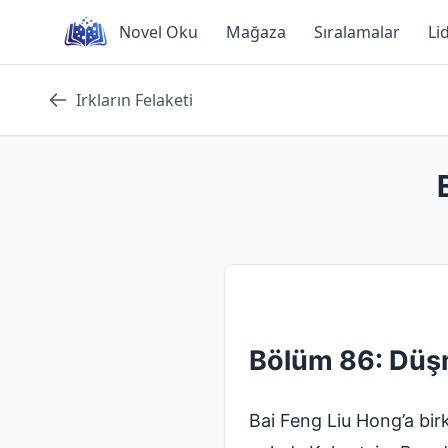
Skip
Novel Oku
Mağaza
Sıralamalar
Li
to
content
Irkların Felaketi
Bölüm 86: Düş
Bai Feng Liu Hong’a bi