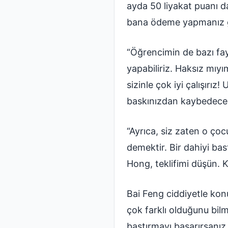
ayda 50 liyakat puanı d
bana ödeme yapmanız ge
“Öğrencimin de bazı fayd
yapabiliriz. Haksız mıy
sizinle çok iyi çalışırız
baskınızdan kaybedecekl
“Ayrıca, siz zaten o çoc
demektir. Bir dahiyi bas
Hong, teklifimi düşün. K
Bai Feng ciddiyetle kon
çok farklı olduğunu bilm
bastırmayı başarırsanı