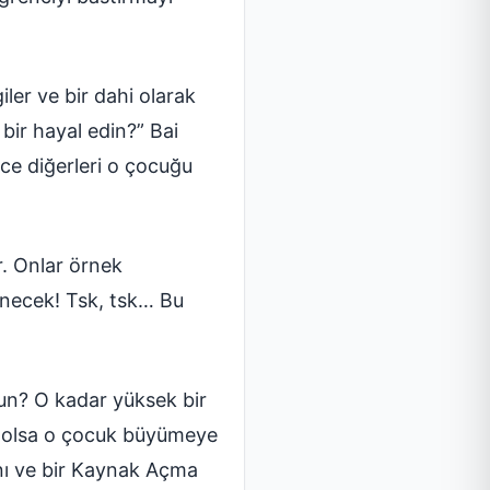
ler ve bir dahi olarak
 bir hayal edin?” Bai
ce diğerleri o çocuğu
r. Onlar örnek
ünecek! Tsk, tsk… Bu
n? O kadar yüksek bir
e olsa o çocuk büyümeye
ı ve bir Kaynak Açma