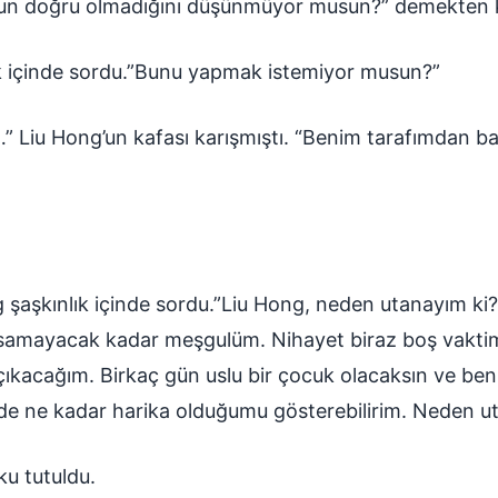
nun doğru olmadığını düşünmüyor musun?” demekten k
ık içinde sordu.”Bunu yapmak istemiyor musun?”
” Liu Hong’un kafası karışmıştı. “Benim tarafımdan bast
 şaşkınlık içinde sordu.”Liu Hong, neden utanayım ki
samayacak kadar meşgulüm. Nihayet biraz boş vaktim
 çıkacağım. Birkaç gün uslu bir çocuk olacaksın ve be
e ne kadar harika olduğumu gösterebilirim. Neden ut
u tutuldu.