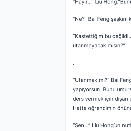
“Hayır…” Liu Hong.”Bu
“Ne?” Bai Feng şaşkınl
“Kastettiğim bu değildi…
utanmayacak mısın?”
.
“Utanmak mı?” Bai Feng
yapıyorsun. Bunu umur
ders vermek için dışarı
Hatta öğrencimin önünd
“Sen…” Liu Hong’un nutk