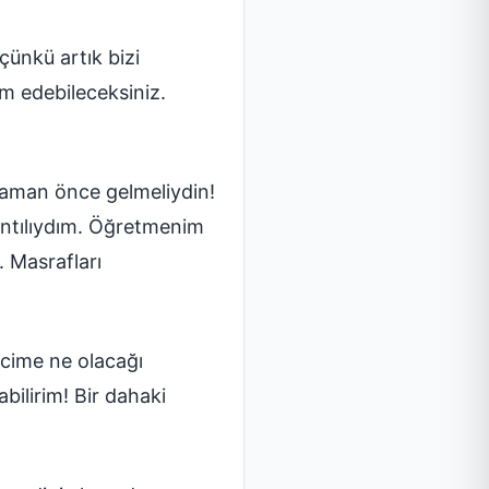
çünkü artık bizi
am edebileceksiniz.
zaman önce gelmeliydin!
ıntılıydım. Öğretmenim
. Masrafları
cime ne olacağı
ilirim! Bir dahaki