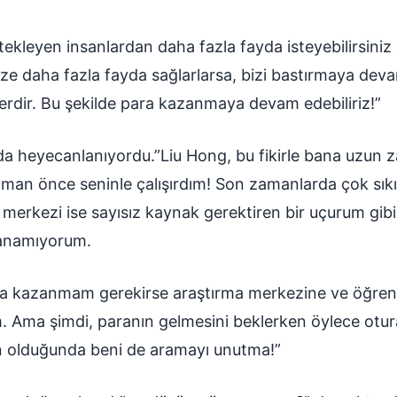
ekleyen insanlardan daha fazla fayda isteyebilirsiniz 
ize daha fazla fayda sağlarlarsa, bizi bastırmaya dev
lerdir. Bu şekilde para kazanmaya devam edebiliriz!”
da heyecanlanıyordu.”Liu Hong, bu fikirle bana uzun 
aman önce seninle çalışırdım! Son zamanlarda çok sık
 merkezi ise sayısız kaynak gerektiren bir uçurum gibi
zanamıyorum.
ra kazanmam gerekirse araştırma merkezine ve öğren
 Ama şimdi, paranın gelmesini beklerken öylece oturab
krin olduğunda beni de aramayı unutma!”