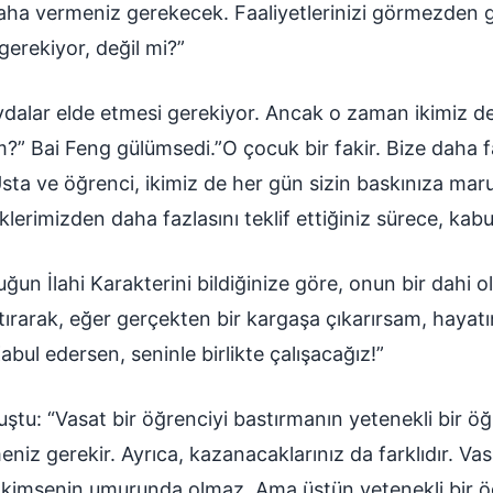
aha vermeniz gerekecek. Faaliyetlerinizi görmezden ge
rekiyor, değil mi?”
alar elde etmesi gerekiyor. Ancak o zaman ikimiz de si
ım?” Bai Feng gülümsedi.”O çocuk bir fakir. Bize daha
! Usta ve öğrenci, ikimiz de her gün sizin baskınıza maru
erimizden daha fazlasını teklif ettiğiniz sürece, kabu
uğun İlahi Karakterini bildiğinize göre, onun bir dahi 
tırarak, eğer gerçekten bir kargaşa çıkarırsam, hayatı
abul edersen, seninle birlikte çalışacağız!”
uştu: “Vasat bir öğrenciyi bastırmanın yetenekli bir ö
eniz gerekir. Ayrıca, kazanacaklarınız da farklıdır. Vas
z kimsenin umurunda olmaz. Ama üstün yetenekli bir ö