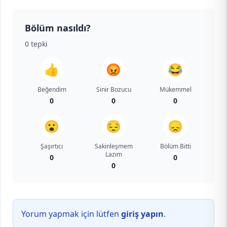
Bölüm nasıldı?
0
tepki
👍
😡
😂
Beğendim
Sinir Bozucu
Mükemmel
0
0
0
😮
😔
😞
Şaşırtıcı
Sakinleşmem
Bölüm Bitti
Lazım
0
0
0
Yorum yapmak için lütfen
giriş yapın
.