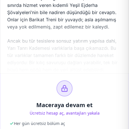
sınırda hizmet veren kıdemli Yeşil Ejderha
Şövalyeleri’nin bile nadiren düşündüğü bir cevaptı.
Onlar için Barikat Treni bir yuvaydı; asla aşılmamış
veya yok edilmemiş, zapt edilemez bir kaleydi.
Ancak bu tür tesislere sonsuz yatırım yapılsa dahi,
Yarı Tanrı Kademesi varlıklarla başa çıkamazdı. Bu
tür varlıklar tamamen farklı bir düzlemde hareket
ediyordu: Bir kılıç savuruşu dağları yarabilir, tek bir
büyü hem göğü hem de yeri altüst edebilirdi.
Maceraya devam et
Ücretsiz hesap aç, avantajları yakala
Her gün ücretsiz bölüm aç