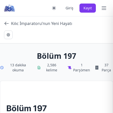
Skip
Ana 
Giriş
Kayıt
to
content
Kılıc İmparatoru’nun Yeni Hayatı
Bölüm 197
13 dakika
2,586
1
37
okuma
kelime
Parşömen
Parça
Bölüm 197