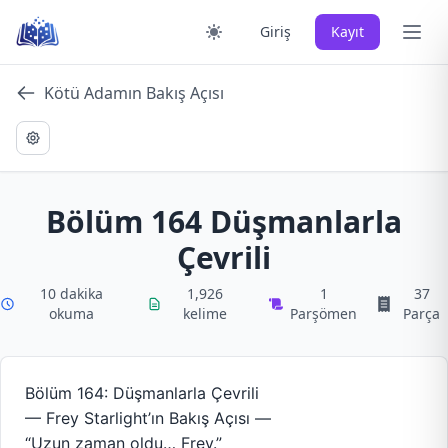
Skip
Ana 
Giriş
Kayıt
to
content
Kötü Adamın Bakış Açısı
Bölüm 164 Düşmanlarla
Çevrili
10 dakika
1,926
1
37
okuma
kelime
Parşömen
Parça
Bölüm 164: Düşmanlarla Çevrili
— Frey Starlight’ın Bakış Açısı —
“Uzun zaman oldu… Frey.”