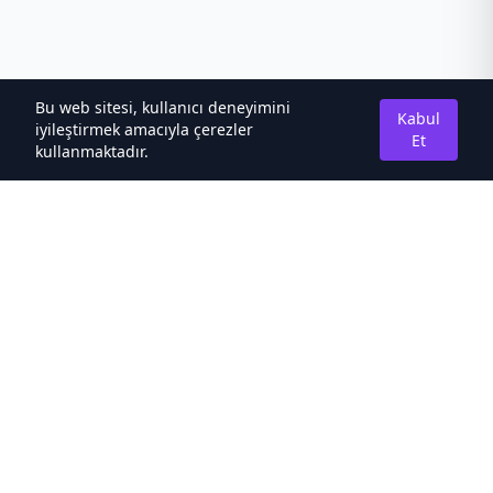
Bu web sitesi, kullanıcı deneyimini
Kabul
iyileştirmek amacıyla çerezler
Et
kullanmaktadır.
Hakkımızda
Kaliteli Türkçe Roman&Novel Sitesi
Hızlı Bağlantılar