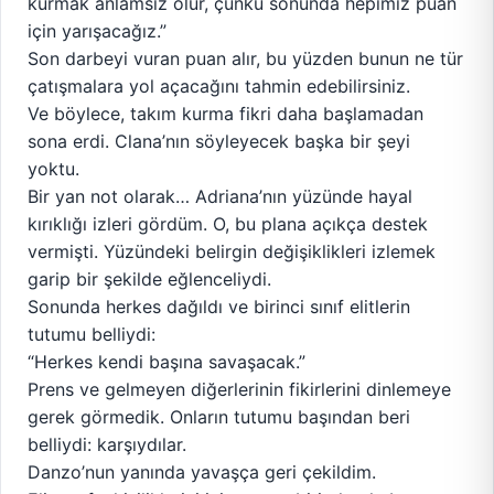
kurmak anlamsız olur, çünkü sonunda hepimiz puan
için yarışacağız.”
Son darbeyi vuran puan alır, bu yüzden bunun ne tür
çatışmalara yol açacağını tahmin edebilirsiniz.
Ve böylece, takım kurma fikri daha başlamadan
sona erdi. Clana’nın söyleyecek başka bir şeyi
yoktu.
Bir yan not olarak… Adriana’nın yüzünde hayal
kırıklığı izleri gördüm. O, bu plana açıkça destek
vermişti. Yüzündeki belirgin değişiklikleri izlemek
garip bir şekilde eğlenceliydi.
Sonunda herkes dağıldı ve birinci sınıf elitlerin
tutumu belliydi:
“Herkes kendi başına savaşacak.”
Prens ve gelmeyen diğerlerinin fikirlerini dinlemeye
gerek görmedik. Onların tutumu başından beri
belliydi: karşıydılar.
Danzo’nun yanında yavaşça geri çekildim.