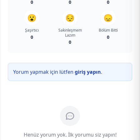
0
0
0
😮
😔
😞
Şaşırtıcı
Sakinleşmem
Bölüm Bitti
Lazım
0
0
0
Yorum yapmak için lütfen
giriş yapın
.
Henüz yorum yok. İlk yorumu siz yapın!