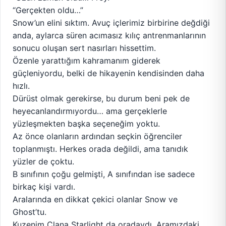
“Gerçekten oldu…”
Snow’un elini sıktım. Avuç içlerimiz birbirine değdiği
anda, aylarca süren acımasız kılıç antrenmanlarının
sonucu oluşan sert nasırları hissettim.
Özenle yarattığım kahramanım giderek
güçleniyordu, belki de hikayenin kendisinden daha
hızlı.
Dürüst olmak gerekirse, bu durum beni pek de
heyecanlandırmıyordu… ama gerçeklerle
yüzleşmekten başka seçeneğim yoktu.
Az önce olanların ardından seçkin öğrenciler
toplanmıştı. Herkes orada değildi, ama tanıdık
yüzler de çoktu.
B sınıfının çoğu gelmişti, A sınıfından ise sadece
birkaç kişi vardı.
Aralarında en dikkat çekici olanlar Snow ve
Ghost’tu.
Kuzenim Clana Starlight da oradaydı. Aramızdaki