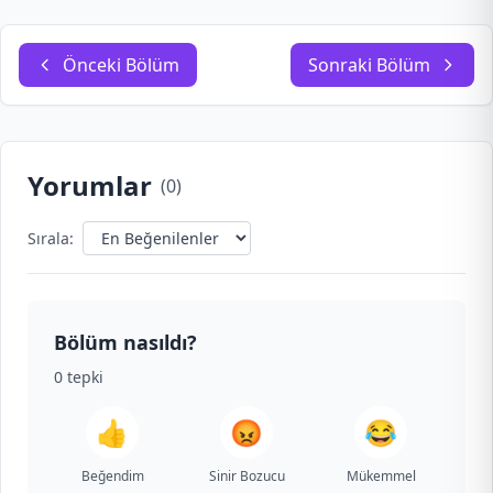
Önceki Bölüm
Sonraki Bölüm
Yorumlar
(
0
)
Sırala:
Bölüm nasıldı?
0
tepki
👍
😡
😂
Beğendim
Sinir Bozucu
Mükemmel