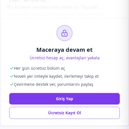
“Evet… en iyisi bu.”
Bu sözlerle kendimi ikna ettim ve Tapınak
öğrencileri arasında dolaşmaya devam ettim.
Maceraya devam et
Ücretsiz hesap aç, avantajları yakala
Her gün ücretsiz bölüm aç
Noveli yer imleyle kaydet, ilerlemeyi takip et
Çevirmene destek ver, yorumlarını paylaş
Giriş Yap
Ücretsiz Kayıt Ol