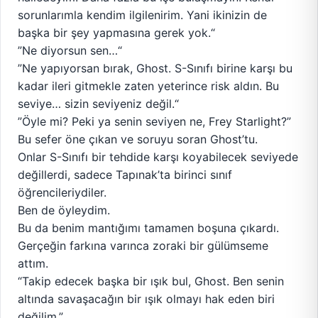
sorunlarımla kendim ilgilenirim. Yani ikinizin de
başka bir şey yapmasına gerek yok.“
”Ne diyorsun sen…“
”Ne yapıyorsan bırak, Ghost. S-Sınıfı birine karşı bu
kadar ileri gitmekle zaten yeterince risk aldın. Bu
seviye… sizin seviyeniz değil.“
”Öyle mi? Peki ya senin seviyen ne, Frey Starlight?”
Bu sefer öne çıkan ve soruyu soran Ghost’tu.
Onlar S-Sınıfı bir tehdide karşı koyabilecek seviyede
değillerdi, sadece Tapınak’ta birinci sınıf
öğrencileriydiler.
Ben de öyleydim.
Bu da benim mantığımı tamamen boşuna çıkardı.
Gerçeğin farkına varınca zoraki bir gülümseme
attım.
“Takip edecek başka bir ışık bul, Ghost. Ben senin
altında savaşacağın bir ışık olmayı hak eden biri
değilim.”