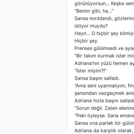
görünüyorsun… Keşke seni
“Benim gibi, ha…”
Sansa mırıldandı, gözlerin
istiyor muydu?
Hayır… O hiçbir şey bilmiy
Hiçbir şey.
Prenses gülümsedi ve ayağ
“Bir takım kurmak ister mi
Adriana’nın yüzü hemen ay
“İster miyim?!”
Sansa başını salladı.
“Ama seni uyarmalıyım, f
şansından vazgeçmek anlam
Adriana hızla başını salladı
“Sorun değil. Zaten elenm
“Peki öyleyse. Sana eman
Sansa ona parlak bir gülü
Adriana da karşılık olarak,