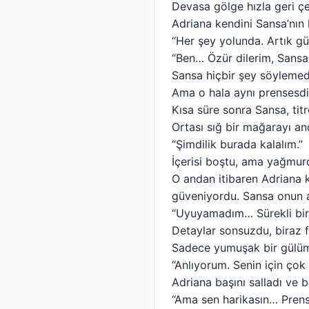
Devasa gölge hızla geri çe
Adriana kendini Sansa’nın k
“Her şey yolunda. Artık gü
“Ben… Özür dilerim, Sans
Sansa hiçbir şey söylemedi.
Ama o hala aynı prensesdi
Kısa süre sonra Sansa, tit
Ortası sığ bir mağarayı an
“Şimdilik burada kalalım.”
İçerisi boştu, ama yağmur
O andan itibaren Adriana k
güveniyordu. Sansa onun a
“Uyuyamadım… Sürekli bir
Detaylar sonsuzdu, biraz f
Sadece yumuşak bir gülüm
“Anlıyorum. Senin için çok
Adriana başını salladı ve b
“Ama sen harikasın… Prens