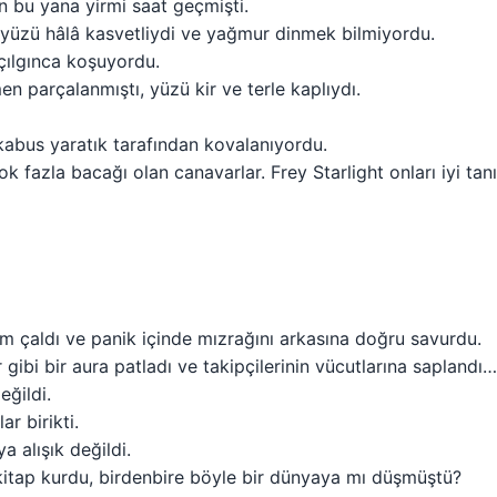
 bu yana yirmi saat geçmişti.
zü hâlâ kasvetliydi ve yağmur dinmek bilmiyordu.
 çılgınca koşuyordu.
n parçalanmıştı, yüzü kir ve terle kaplıydı.
kabus yaratık tarafından kovalanıyordu.
ok fazla bacağı olan canavarlar. Frey Starlight onları iyi t
rm çaldı ve panik içinde mızrağını arkasına doğru savurdu.
gibi bir aura patladı ve takipçilerinin vücutlarına saplandı…
ğildi.
r birikti.
a alışık değildi.
 kitap kurdu, birdenbire böyle bir dünyaya mı düşmüştü?