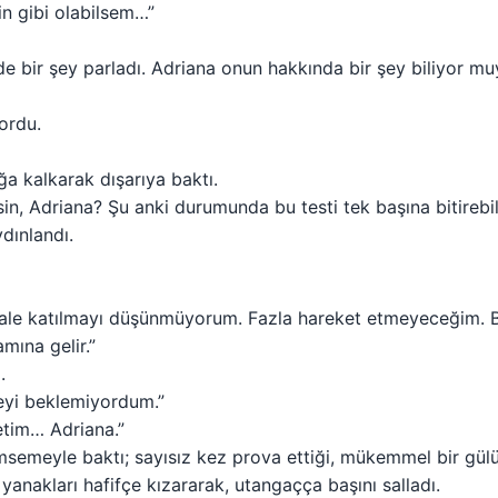
n gibi olabilsem…”
de bir şey parladı. Adriana onun hakkında bir şey biliyor 
ordu.
a kalkarak dışarıya baktı.
sin, Adriana? Şu anki durumunda bu testi tek başına bitireb
dınlandı.
inale katılmayı düşünmüyorum. Fazla hareket etmeyeceğim. 
ına gelir.”
.
eyi beklemiyordum.”
etim… Adriana.”
msemeyle baktı; sayısız kez prova ettiği, mükemmel bir gü
 yanakları hafifçe kızararak, utangaçça başını salladı.