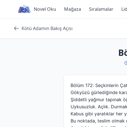
Skip
Novel Oku
Mağaza
Sıralamalar
Li
to
content
Kötü Adamın Bakış Açısı
Bö
Bölüm 172: Seçkinlerin Çat
Gökyüzü gürlediğinde kara 
Şiddetli yağmur tapınak öğ
Uykusuzluk. Açlık. Durmak
Kabus gibi yaratıklar her 
Bu noktada, teslim olmak 