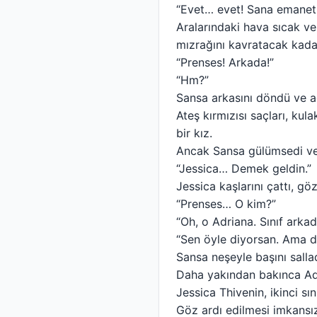
“Evet… evet! Sana emanet
Aralarındaki hava sıcak ve 
mızrağını kavratacak kadar
“Prenses! Arkada!”
“Hm?”
Sansa arkasını döndü ve ağ
Ateş kırmızısı saçları, kul
bir kız.
Ancak Sansa gülümsedi ve i
“Jessica… Demek geldin.”
Jessica kaşlarını çattı, gö
“Prenses… O kim?”
“Oh, o Adriana. Sınıf ark
“Sen öyle diyorsan. Ama dik
Sansa neşeyle başını sallad
Daha yakından bakınca Adr
Jessica Thivenin, ikinci sın
Göz ardı edilmesi imkansız