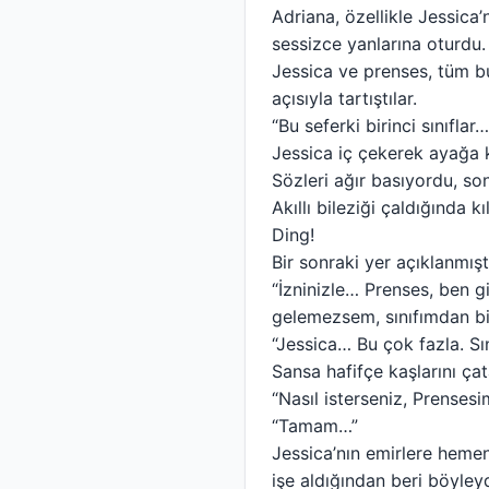
Adriana, özellikle Jessic
sessizce yanlarına oturdu.
Jessica ve prenses, tüm b
açısıyla tartıştılar.
“Bu seferki birinci sınıfl
Jessica iç çekerek ayağa k
Sözleri ağır basıyordu, sonu
Akıllı bileziği çaldığında kı
Ding!
Bir sonraki yer açıklanmışt
“İzninizle… Prenses, ben g
gelemezsem, sınıfımdan biri
“Jessica… Bu çok fazla. Sı
Sansa hafifçe kaşlarını ça
“Nasıl isterseniz, Prenses
“Tamam…”
Jessica’nın emirlere heme
işe aldığından beri böyleyd