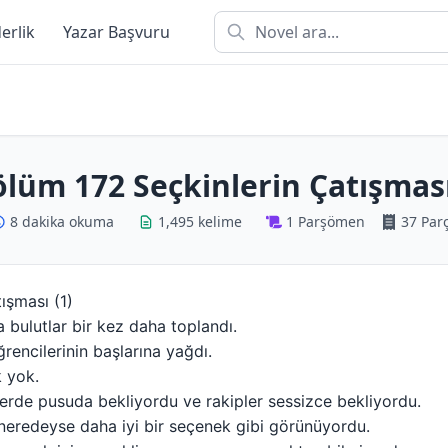
derlik
Yazar Başvuru
lüm 172 Seçkinlerin Çatışmas
8 dakika okuma
1,495 kelime
1 Parşömen
37 Par
ışması (1)
bulutlar bir kez daha toplandı.
rencilerinin başlarına yağdı.
 yok.
yerde pusuda bekliyordu ve rakipler sessizce bekliyordu.
neredeyse daha iyi bir seçenek gibi görünüyordu.