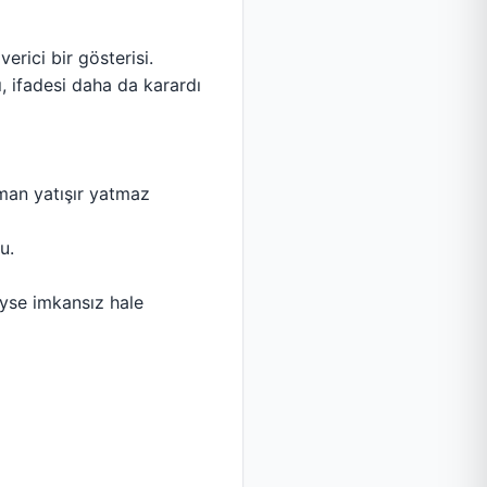
rici bir gösterisi.
, ifadesi daha da karardı
man yatışır yatmaz
u.
eyse imkansız hale