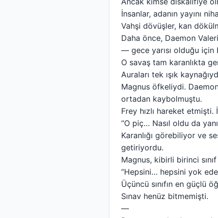
Ancak kimse diskalifiye ol
İnsanlar, adanın yayını nih
Vahşi dövüşler, kan dökülm
Daha önce, Daemon Valerion
— gece yarısı olduğu için
O savaş tam karanlıkta ge
Auraları tek ışık kaynağıyd
Magnus öfkeliydi. Daemon
ortadan kaybolmuştu.
Frey hızlı hareket etmişti.
“O piç… Nasıl oldu da yan
Karanlığı görebiliyor ve s
getiriyordu.
Magnus, kibirli birinci sını
“Hepsini… hepsini yok ede
Üçüncü sınıfın en güçlü öğ
Sınav henüz bitmemişti.
—