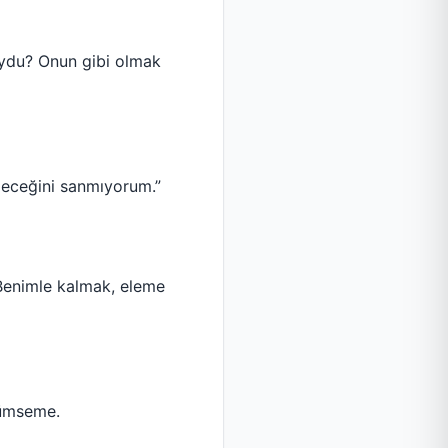
muydu? Onun gibi olmak
ileceğini sanmıyorum.”
Benimle kalmak, eleme
lümseme.