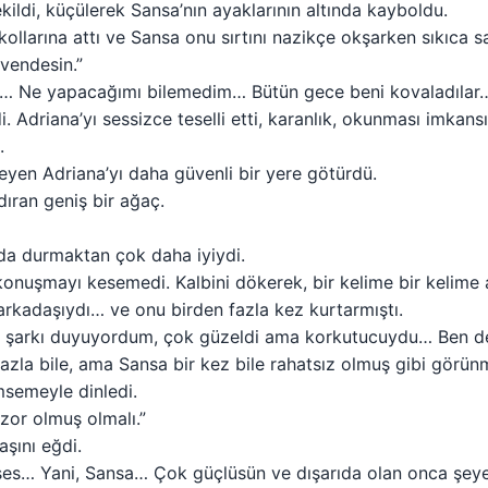
kildi, küçülerek Sansa’nın ayaklarının altında kayboldu.
ollarına attı ve Sansa onu sırtını nazikçe okşarken sıkıca sar
vendesin.”
a… Ne yapacağımı bilemedim… Bütün gece beni kovaladılar
 Adriana’yı sessizce teselli etti, karanlık, okunması imkansı
.
reyen Adriana’yı daha güvenli bir yere götürdü.
dıran geniş bir ağaç.
da durmaktan çok daha iyiydi.
onuşmayı kesemedi. Kalbini dökerek, bir kelime bir kelime 
rkadaşıydı… ve onu birden fazla kez kurtarmıştı.
 şarkı duyuyordum, çok güzeldi ama korkutucuydu… Ben d
azla bile, ama Sansa bir kez bile rahatsız olmuş gibi görün
semeyle dinledi.
 zor olmuş olmalı.”
aşını eğdi.
es… Yani, Sansa… Çok güçlüsün ve dışarıda olan onca şeye