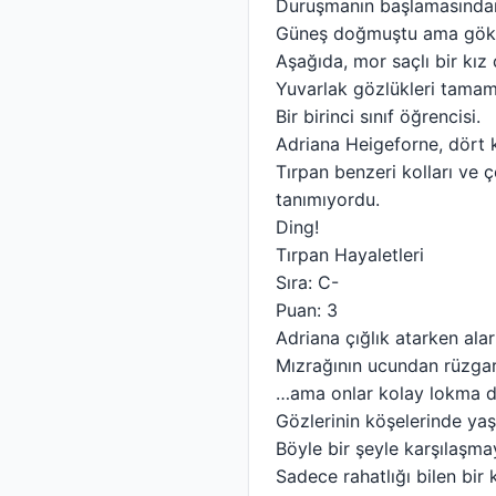
Duruşmanın başlamasından
Güneş doğmuştu ama gökyü
Aşağıda, mor saçlı bir kız
Yuvarlak gözlükleri tamame
Bir birinci sınıf öğrencisi.
Adriana Heigeforne, dört 
Tırpan benzeri kolları ve ç
tanımıyordu.
Ding!
Tırpan Hayaletleri
Sıra: C-
Puan: 3
Adriana çığlık atarken ala
Mızrağının ucundan rüzgar 
…ama onlar kolay lokma de
Gözlerinin köşelerinde yaşla
Böyle bir şeyle karşılaşmay
Sadece rahatlığı bilen bir