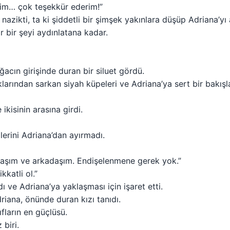
im… çok teşekkür ederim!”
nazikti, ta ki şiddetli bir şimşek yakınlara düşüp Adriana’yı
 bir şeyi aydınlatana kadar.
acın girişinde duran bir siluet gördü.
aklarından sarkan siyah küpeleri ve Adriana’ya sert bir bakışla
kisinin arasına girdi.
zlerini Adriana’dan ayırmadı.
adaşım ve arkadaşım. Endişelenmene gerek yok.”
katli ol.”
ı ve Adriana’ya yaklaşması için işaret etti.
iana, önünde duran kızı tanıdı.
ıfların en güçlüsü.
 biri.