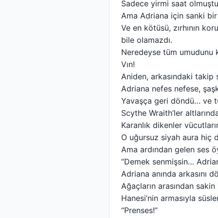
Sadece yirmi saat olmuşt
Ama Adriana için sanki bir
Ve en kötüsü, zırhının ko
bile olamazdı.
Neredeyse tüm umudunu k
Vın!
Aniden, arkasındaki takip s
Adriana nefes nefese, şaşk
Yavaşça geri döndü… ve tu
Scythe Wraith’ler altlarınd
Karanlık dikenler vücutlar
O uğursuz siyah aura hiç d
Ama ardından gelen ses öy
“Demek senmişsin… Adrian
Adriana anında arkasını d
Ağaçların arasından sakin bi
Hanesi’nin armasıyla süsle
“Prenses!”