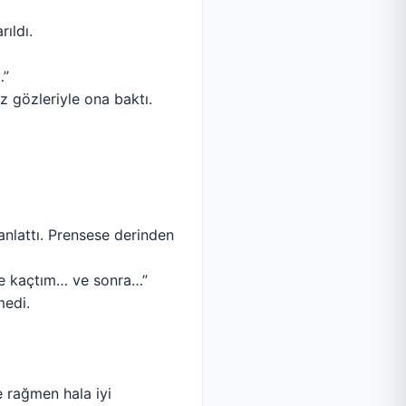
ıldı.
…”
z gözleriyle ona baktı.
anlattı. Prensese derinden
e kaçtım… ve sonra…”
medi.
 rağmen hala iyi