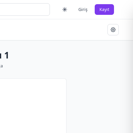
Giriş
Kayıt
ı 1
ça