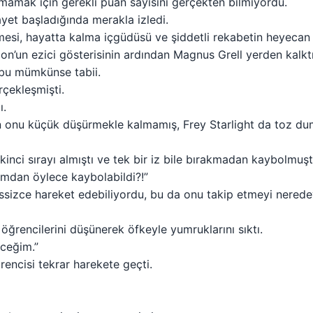
mamak için gerekli puan sayısını gerçekten bilmiyordu.
ayet başladığında merakla izledi.
esi, hayatta kalma içgüdüsü ve şiddetli rekabetin heyecan ve
’un ezici gösterisinin ardından Magnus Grell yerden kalktı
 bu mümkünse tabii.
rçekleşmişti.
ı.
 onu küçük düşürmekle kalmamış, Frey Starlight da toz du
 İkinci sırayı almıştı ve tek bir iz bile bırakmadan kaybolmuşt
ımdan öylece kaybolabildi?!”
essizce hareket edebiliyordu, bu da onu takip etmeyi nered
f öğrencilerini düşünerek öfkeyle yumruklarını sıktı.
ceğim.”
rencisi tekrar harekete geçti.