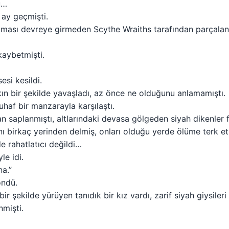
u…
 ay geçmişti.
ruması devreye girmeden Scythe Wraiths tarafından parçalanm
aybetmişti.
esi kesildi.
ın bir şekilde yavaşladı, az önce ne olduğunu anlamamıştı.
haf bir manzarayla karşılaştı.
an saplanmıştı, altlarındaki devasa gölgeden siyah dikenler f
ını birkaç yerinden delmiş, onları olduğu yerde ölüme terk et
e rahatlatıcı değildi…
le idi.
a.”
öndü.
r şekilde yürüyen tanıdık bir kız vardı, zarif siyah giysileri 
nmişti.