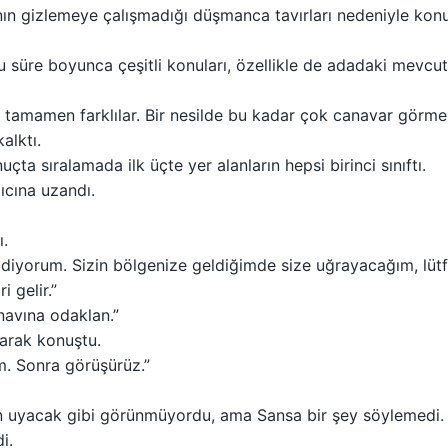
a’nın gizlemeye çalışmadığı düşmanca tavırları nedeniyle 
u süre boyunca çeşitli konuları, özellikle de adadaki mevcu
ar… tamamen farklılar. Bir nesilde bu kadar çok canavar görme
alktı.
çta sıralamada ilk üçte yer alanların hepsi birinci sınıftı.
lıcına uzandı.
ı.
idiyorum. Sizin bölgenize geldiğimde size uğrayacağım, lütf
 gelir.”
navına odaklan.”
tarak konuştu.
im. Sonra görüşürüz.”
n uyacak gibi görünmüyordu, ama Sansa bir şey söylemedi. 
i.