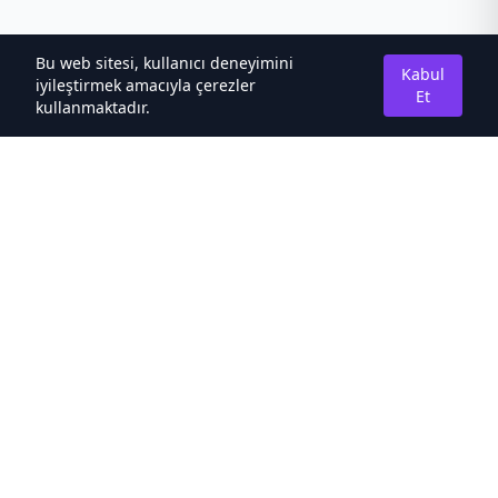
Bu web sitesi, kullanıcı deneyimini
Kabul
iyileştirmek amacıyla çerezler
Et
kullanmaktadır.
Hakkımızda
Kaliteli Türkçe Roman&Novel Sitesi
Hızlı Bağlantılar
Noveller İncele