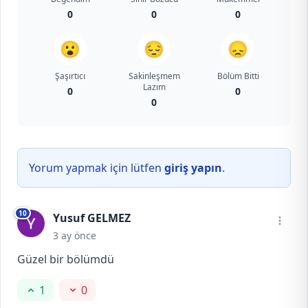
0
0
0
😮
😔
😞
Şaşırtıcı
Sakinleşmem
Bölüm Bitti
Lazım
0
0
0
Yorum yapmak için lütfen
giriş yapın
.
10
Yusuf GELMEZ
3 ay önce
Güzel bir bölümdü
1
0