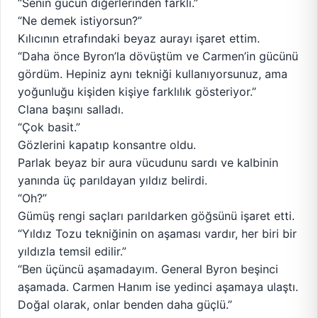
“Senin gücün diğerlerinden farklı.”
“Ne demek istiyorsun?”
Kılıcının etrafındaki beyaz aurayı işaret ettim.
“Daha önce Byron’la dövüştüm ve Carmen’in gücünü
gördüm. Hepiniz aynı tekniği kullanıyorsunuz, ama
yoğunluğu kişiden kişiye farklılık gösteriyor.”
Clana başını salladı.
“Çok basit.”
Gözlerini kapatıp konsantre oldu.
Parlak beyaz bir aura vücudunu sardı ve kalbinin
yanında üç parıldayan yıldız belirdi.
“Oh?”
Gümüş rengi saçları parıldarken göğsünü işaret etti.
“Yıldız Tozu tekniğinin on aşaması vardır, her biri bir
yıldızla temsil edilir.”
“Ben üçüncü aşamadayım. General Byron beşinci
aşamada. Carmen Hanım ise yedinci aşamaya ulaştı.
Doğal olarak, onlar benden daha güçlü.”