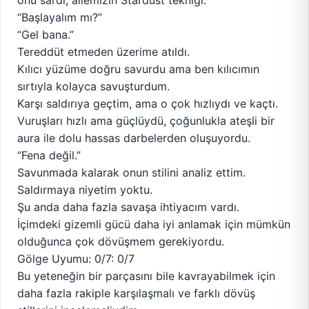
onu sardı; ailemizin Stardust tekniği.
“Başlayalım mı?”
“Gel bana.”
Tereddüt etmeden üzerime atıldı.
Kılıcı yüzüme doğru savurdu ama ben kılıcımın
sırtıyla kolayca savuşturdum.
Karşı saldırıya geçtim, ama o çok hızlıydı ve kaçtı.
Vuruşları hızlı ama güçlüydü, çoğunlukla ateşli bir
aura ile dolu hassas darbelerden oluşuyordu.
“Fena değil.”
Savunmada kalarak onun stilini analiz ettim.
Saldırmaya niyetim yoktu.
Şu anda daha fazla savaşa ihtiyacım vardı.
İçimdeki gizemli gücü daha iyi anlamak için mümkün
olduğunca çok dövüşmem gerekiyordu.
Gölge Uyumu: 0/7: 0/7
Bu yeteneğin bir parçasını bile kavrayabilmek için
daha fazla rakiple karşılaşmalı ve farklı dövüş