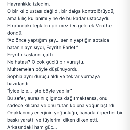
Hayranlıkla izledim.
O bir kılıç ustası değildi, bir dalga kontrolörüydü,
ama kılıç kullanımı yine de bu kadar ustacaydı.
Etrafındaki tepkileri görmezden gelerek Verith’e
döndü.
“Az önce yaptığım şey… senin yaptığın aptalca
hatanın aynısıydı, Feyrith Earlet.”
Feyrith kaşlarını çattı.
Ne hatası? O çok güçlü bir vuruştu.
Muhtemelen böyle düşünüyordu.
Sophia aynı duruşu aldı ve tekrar vurmaya
hazırlandı.
“İyice izle… İşte böyle yapılır.”
Bu sefer, aurasını çılgınca dağıtmaktansa, onu
sadece kılıcına ve onu tutan koluna yoğunlaştırdı.
Odaklanmış enerjinin yoğunluğu, havada ürpertici bir
baskı yarattı ve tüylerimi diken diken etti.
Arkasındaki ham güç…