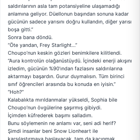
saldırılarının asla tam potansiyeline ulaşamadığı
anlamına geliyor. Düellonun başından sonuna kadar
gücünün sadece yarısını doğru kullandın, diğer yarısı
boşa gitti.”
Sonra bana döndü.
“Öte yandan, Frey Starlight…”
Choupo’nun keskin gözleri benimkilere kilitlendi.
“Aura kontrolün olağanüstüydü. İçindeki enerji akışını
izledim, gücünün %90’ından fazlasını saldırılarına
aktarmayı başardın. Gurur duymalısın. Tüm birinci
sınıf öğrencileri arasında bu konuda en iyisin.”
“Hoh?”
Kalabalıkta mırıldanmalar yükseldi, Sophia bile
Choupo’nun övgülerine şaşırmış gibiydi.
İçimden küfrederek başımı salladım.
Bunu söylemenin ne anlamı var, seni adi herif?
Şimdi insanlar beni Snow Lionheart ile
karşılaştırmaya başlayacak, tam da kaçınmak