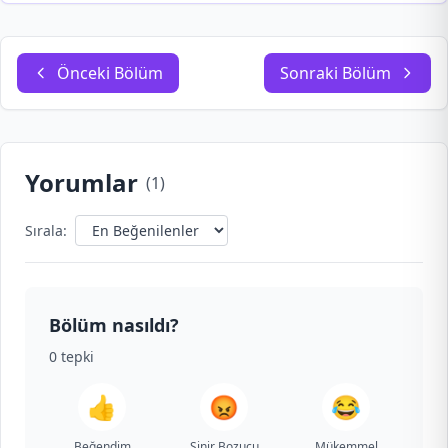
Önceki Bölüm
Sonraki Bölüm
Yorumlar
(
1
)
Sırala:
Bölüm nasıldı?
0
tepki
👍
😡
😂
Beğendim
Sinir Bozucu
Mükemmel