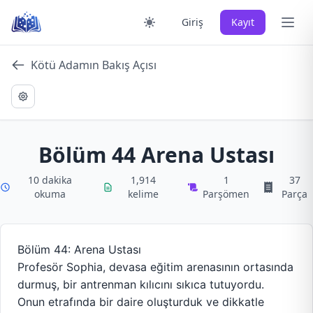
Skip
Ana 
Giriş
Kayıt
to
content
Kötü Adamın Bakış Açısı
Bölüm 44 Arena Ustası
10 dakika
1,914
1
37
okuma
kelime
Parşömen
Parça
Bölüm 44: Arena Ustası
Profesör Sophia, devasa eğitim arenasının ortasında
durmuş, bir antrenman kılıcını sıkıca tutuyordu.
Onun etrafında bir daire oluşturduk ve dikkatle