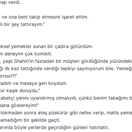
ap verdi.
ve ona beni takip etmesini işaret ettim.
 bir şey tattırayım.”
neksel yemekler sunan bir çadıra götürdüm.
m deneyim çok komikti.
, yaşlı Shahin’in fazladan bir müşteri gördüğünde yüzündeki
i ilk kez tattığında verdiği tepkiyi saymıyorum bile. Yemeğ
orsun?!”
ladım ve masaya geri koydum.
ir kaşık doluydu.”
betçi yanını uyandırmış olmalıydı, çünkü benim tabağımı bit
sana göstereyim!”
r lokmadan sonra ateş püskürür gibi nefes verip, inatla yemeğ
amadığım bir şekilde geçti.
ımla böyle yerlerde geçirdiğim günleri hatırlattı.