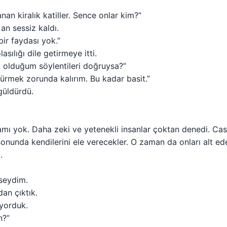
nan kiralık katiller. Sence onlar kim?”
n sessiz kaldı.
ir faydası yok.”
asılığı dile getirmeye itti.
i olduğum söylentileri doğruysa?”
ürmek zorunda kalırım. Bu kadar basit.”
güldürdü.
mı yok. Daha zeki ve yetenekli insanlar çoktan denedi. Casus
sonunda kendilerini ele verecekler. O zaman da onları alt ede
.
seydim.
dan çıktık.
yorduk.
n?”