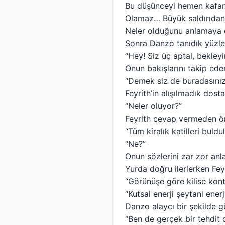
Bu düşünceyi hemen kafa
Olamaz… Büyük saldırıdan
Neler olduğunu anlamaya ça
Sonra Danzo tanıdık yüzle
“Hey! Siz üç aptal, bekleyi
Onun bakışlarını takip ed
“Demek siz de buradasını
Feyrith’in alışılmadık dos
“Neler oluyor?”
Feyrith cevap vermeden ön
“Tüm kiralık katilleri buldul
“Ne?”
Onun sözlerini zar zor anl
Yurda doğru ilerlerken Feyr
“Görünüşe göre kilise kont
“Kutsal enerji şeytani ene
Danzo alaycı bir şekilde g
“Ben de gerçek bir tehdit 