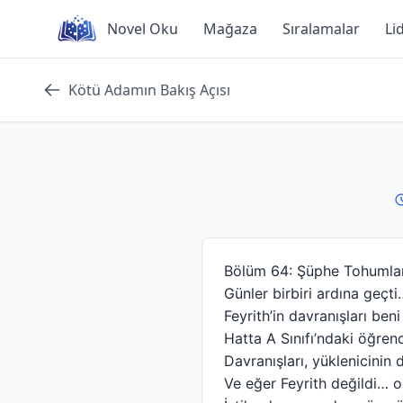
Skip
Novel Oku
Mağaza
Sıralamalar
Li
to
content
Kötü Adamın Bakış Açısı
Bölüm 64: Şüphe Tohumlar
Günler birbiri ardına geçti
Feyrith’in davranışları be
Hatta A Sınıfı’ndaki öğren
Davranışları, yüklenicinin
Ve eğer Feyrith değildi… 