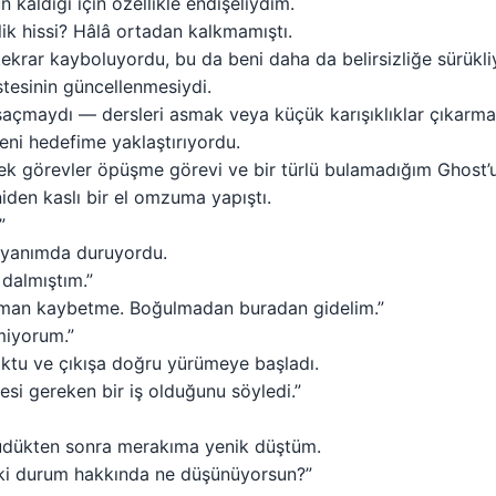
n kaldığı için özellikle endişeliydim.
lik hissi? Hâlâ ortadan kalkmamıştı.
ekrar kayboluyordu, bu da beni daha da belirsizliğe sürükli
stesinin güncellenmesiydi.
saçmaydı — dersleri asmak veya küçük karışıklıklar çıkarm
ni hedefime yaklaştırıyordu.
 tek görevler öpüşme görevi ve bir türlü bulamadığım Ghost’
iden kaslı bir el omzuma yapıştı.
”
yanımda duruyordu.
dalmıştım.”
aman kaybetme. Boğulmadan buradan gidelim.”
miyorum.”
oktu ve çıkışa doğru yürümeye başladı.
esi gereken bir iş olduğunu söyledi.”
rüdükten sonra merakıma yenik düştüm.
ki durum hakkında ne düşünüyorsun?”