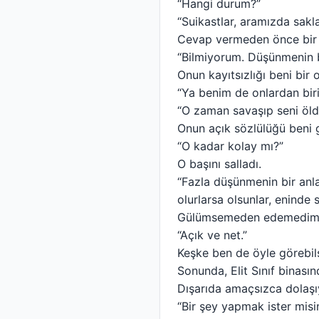
“Hangi durum?”
“Suikastlar, aramızda sakla
Cevap vermeden önce bir a
“Bilmiyorum. Düşünmenin b
Onun kayıtsızlığı beni bir ol
“Ya benim de onlardan bir
“O zaman savaşıp seni öld
Onun açık sözlülüğü beni 
“O kadar kolay mı?”
O başını salladı.
“Fazla düşünmenin bir anla
olurlarsa olsunlar, eninde 
Gülümsemeden edemedim
“Açık ve net.”
Keşke ben de öyle görebil
Sonunda, Elit Sınıf binasın
Dışarıda amaçsızca dolaşı
“Bir şey yapmak ister misi