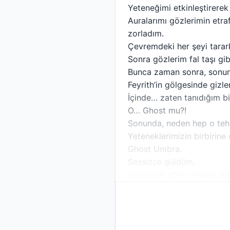
Yeteneğimi etkinleştirerek
Auralarımı gözlerimin etra
zorladım.
Çevremdeki her şeyi tarar
Sonra gözlerim fal taşı gibi
Bunca zaman sonra, son
Feyrith’in gölgesinde gizle
İçinde… zaten tanıdığım bir
O… Ghost mu?!
Sonunda, neden hep o tehl
Yeteneklerimizin birbirine
Ghost Umbra.
Sessizce güldüm.
Görünüşe göre senden şüph