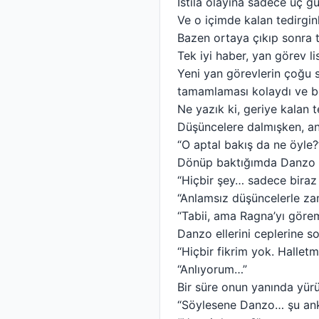
İstila olayına sadece üç gü
Ve o içimde kalan tedirgin
Bazen ortaya çıkıp sonra t
Tek iyi haber, yan görev li
Yeni yan görevlerin çoğu 
tamamlaması kolaydı ve be
Ne yazık ki, geriye kalan
Düşüncelere dalmışken, an
“O aptal bakış da ne öyle?
Dönüp baktığımda Danzo 
“Hiçbir şey… sadece biraz 
“Anlamsız düşüncelerle z
“Tabii, ama Ragna’yı göre
Danzo ellerini ceplerine s
“Hiçbir fikrim yok. Halletm
“Anlıyorum…”
Bir süre onun yanında yü
“Söylesene Danzo… şu an