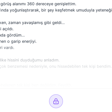
 görüş alanımı 360 dereceye genişlettim.
fında yoğunlaştırarak, bir şey keşfetmek umuduyla yeteneğim
ken, zaman yavaşlamış gibi geldi…
 açıldı.
unda gördüm…
nen o garip enerjiyi.
i vardı.
ike hissini duyduğumu anladım.
 çok benzemesi nedeniyle, onu hissedebilen tek kişi bendim.
elenen tek kişi ben değildim, Feyrith.