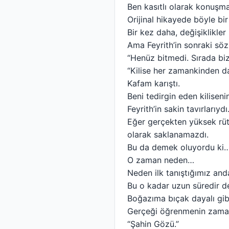
Ben kasıtlı olarak konuşm
Orijinal hikayede böyle bi
Bir kez daha, değişiklikler
Ama Feyrith’in sonraki sözl
“Henüz bitmedi. Sırada biz 
“Kilise her zamankinden da
Kafam karıştı.
Beni tedirgin eden kiliseni
Feyrith’in sakin tavırlarıydı
Eğer gerçekten yüksek rütb
olarak saklanamazdı.
Bu da demek oluyordu ki… 
O zaman neden…
Neden ilk tanıştığımız and
Bu o kadar uzun süredir de
Boğazıma bıçak dayalı gibi
Gerçeği öğrenmenin zaman
“Şahin Gözü.”