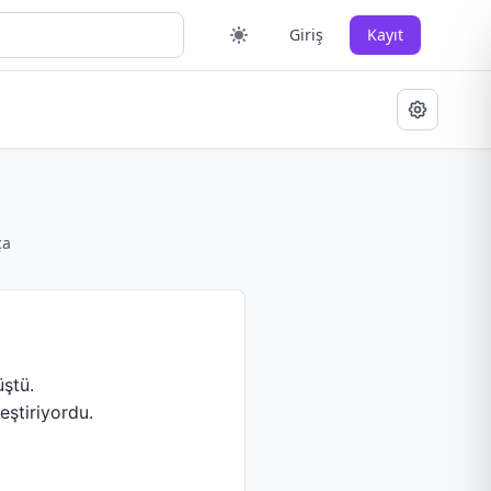
Giriş
Kayıt
ça
üştü.
eştiriyordu.