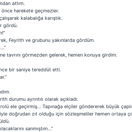
mdan attım.
 önce harekete geçmezler.
lışarak kalabalığa karıştık.
r gördü.
n!”
erek, Feyrith ve grubunu yakınlarda gördüm.
z…”
tane tavrını görmezden gelerek, hemen konuya girdim.
ce bir saniye tereddüt etti.
ar.”
adım.
ith durumu ayrıntılı olarak açıkladı.
rolü ele geçirmiş… Tapınağa elçiler göndererek büyük çaplı b
rjiyle doğrudan zıt olduğu için sözleşmeliler hemen ortaya çı
üldü.
olacaklarını sanmıştım…”