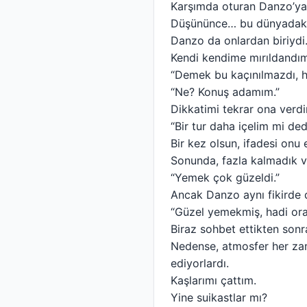
Karşımda oturan Danzo’ya 
Düşününce… bu dünyadaki a
Danzo da onlardan biriydi
Kendi kendime mırıldandı
“Demek bu kaçınılmazdı, 
“Ne? Konuş adamım.”
Dikkatimi tekrar ona verd
“Bir tur daha içelim mi de
Bir kez olsun, ifadesi onu 
Sonunda, fazla kalmadık ve
“Yemek çok güzeldi.”
Ancak Danzo aynı fikirde d
“Güzel yemekmiş, hadi ora
Biraz sohbet ettikten sonra
Nedense, atmosfer her zam
ediyorlardı.
Kaşlarımı çattım.
Yine suikastlar mı?