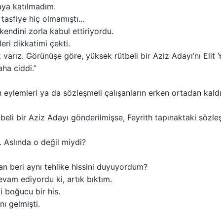
aya katılmadım.
r tasfiye hiç olmamıştı…
 kendini zorla kabul ettiriyordu.
eri dikkatimi çekti.
varız. Görünüşe göre, yüksek rütbeli bir Aziz Adayı’nı Elit 
ha ciddi.”
n eylemleri ya da sözleşmeli çalışanların erken ortadan kaldı
.
eli bir Aziz Adayı gönderilmişse, Feyrith tapınaktaki sözleşm
Aslında o değil miydi?
an beri aynı tehlike hissini duyuyordum?
vam ediyordu ki, artık bıktım.
 boğucu bir his.
ı gelmişti.