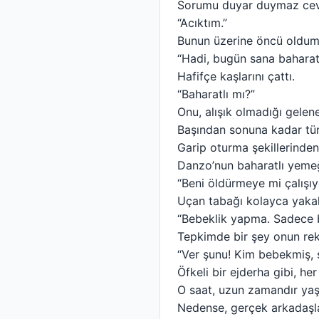
Sorumu duyar duymaz cev
“Acıktım.”
Bunun üzerine öncü oldum 
“Hadi, bugün sana baharatlı
Hafifçe kaşlarını çattı.
“Baharatlı mı?”
Onu, alışık olmadığı gele
Başından sonuna kadar tü
Garip oturma şekillerinden
Danzo’nun baharatlı yemeğ
“Beni öldürmeye mi çalışıy
Uçan tabağı kolayca yaka
“Bebeklik yapma. Sadece b
Tepkimde bir şey onun reka
“Ver şunu! Kim bebekmiş, 
Öfkeli bir ejderha gibi, he
O saat, uzun zamandır yaş
Nedense, gerçek arkadaşlar