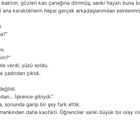
baktım, gözleri kan çanağına dönmüş, sanki hayatı buna bağ
na karakterlerin hepsi gerçek arkadaşlarımdan esinlenmiş
.
m
ha?”
im.
dim?”
ele verdi; yüzü soldu.
 çadırdan çıktık.
eğildi.
dan… İşkence gibiydi.”
, sonunda garip bir şey fark ettik.
ankinden daha kaotikti. Öğrenciler sanki büyük bir olay olm