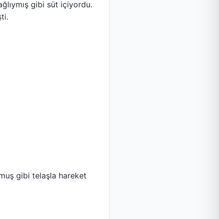
lıymış gibi süt içiyordu.
ti.
uş gibi telaşla hareket