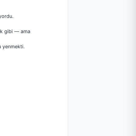
yordu.
ak gibi — ama
u yenmekti.