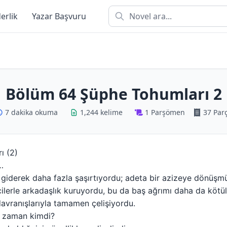
derlik
Yazar Başvuru
Bölüm 64 Şüphe Tohumları 2
7 dakika okuma
1,244 kelime
1 Parşömen
37 Par
ı (2)
…
ni giderek daha fazla şaşırtıyordu; adeta bir azizeye dönüşm
cilerle arkadaşlık kuruyordu, bu da baş ağrımı daha da kötül
 davranışlarıyla tamamen çelişiyordu.
o zaman kimdi?