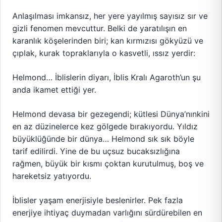
Anlaşılması imkansız, her yere yayılmış sayısız sır ve
gizli fenomen mevcuttur. Belki de yaratılışın en
karanlık köşelerinden biri; kan kırmızısı gökyüzü ve
çıplak, kurak topraklarıyla o kasvetli, ıssız yerdir:
Helmond… İblislerin diyarı, İblis Kralı Agaroth’un şu
anda ikamet ettiği yer.
Helmond devasa bir gezegendi; kütlesi Dünya’nınkini
en az düzinelerce kez gölgede bırakıyordu. Yıldız
büyüklüğünde bir dünya… Helmond sık sık böyle
tarif edilirdi. Yine de bu uçsuz bucaksızlığına
rağmen, büyük bir kısmı çoktan kurutulmuş, boş ve
hareketsiz yatıyordu.
İblisler yaşam enerjisiyle beslenirler. Pek fazla
enerjiye ihtiyaç duymadan varlığını sürdürebilen en