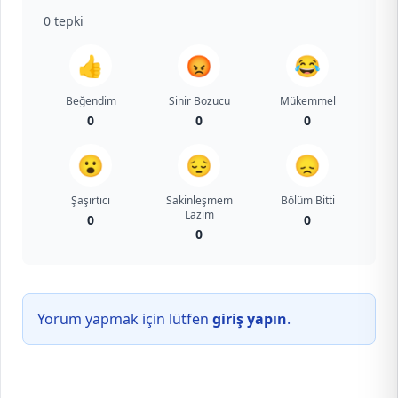
0
tepki
👍
😡
😂
Beğendim
Sinir Bozucu
Mükemmel
0
0
0
😮
😔
😞
Şaşırtıcı
Sakinleşmem
Bölüm Bitti
Lazım
0
0
0
Yorum yapmak için lütfen
giriş yapın
.