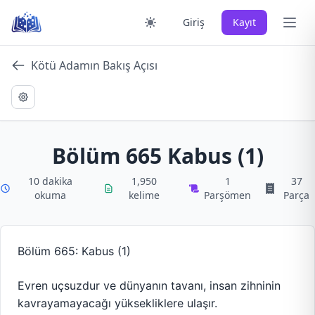
Skip
Ana 
Giriş
Kayıt
to
content
Kötü Adamın Bakış Açısı
Bölüm 665 Kabus (1)
10 dakika
1,950
1
37
okuma
kelime
Parşömen
Parça
Bölüm 665: Kabus (1)
Evren uçsuzdur ve dünyanın tavanı, insan zihninin
kavrayamayacağı yüksekliklere ulaşır.