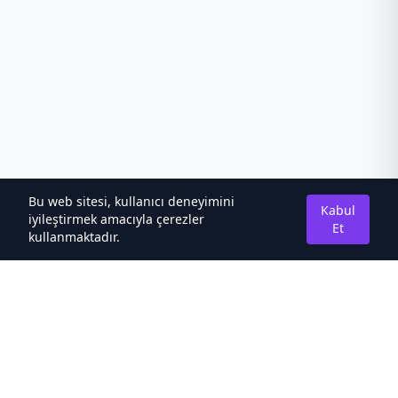
Bu web sitesi, kullanıcı deneyimini
Kabul
iyileştirmek amacıyla çerezler
Et
kullanmaktadır.
Hakkımızda