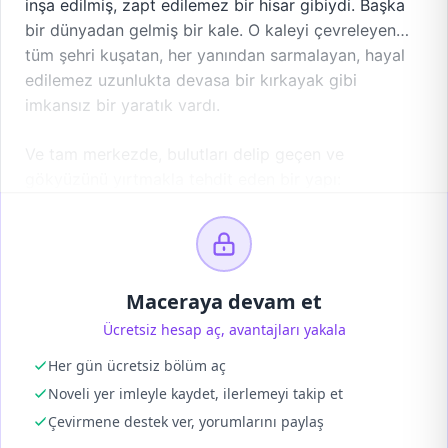
inşa edilmiş, zapt edilemez bir hisar gibiydi. Başka
bir dünyadan gelmiş bir kale. O kaleyi çevreleyen…
tüm şehri kuşatan, her yanından sarmalayan, hayal
edilemez uzunlukta devasa bir kırkayak gibi
imkansız bir yaratık vardı.
Ve tam merkezde, bulutları delip geçen ve
gökyüzünü yırtmakla tehdit eden bir yapı:
Maceraya devam et
Ücretsiz hesap aç, avantajları yakala
Her gün ücretsiz bölüm aç
Noveli yer imleyle kaydet, ilerlemeyi takip et
Çevirmene destek ver, yorumlarını paylaş