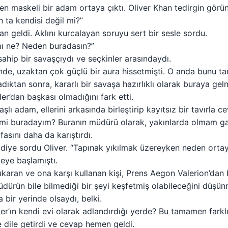
en maskeli bir adam ortaya çıktı. Oliver Khan tedirgin görü
 ta kendisi değil mi?”
n geldi. Aklını kurcalayan soruyu sert bir sesle sordu.
ı ne? Neden buradasın?”
sahip bir savaşçıydı ve seçkinler arasındaydı.
inde, uzaktan çok güçlü bir aura hissetmişti. O anda bunu t
dıktan sonra, kararlı bir savaşa hazırlıklı olarak buraya gel
’dan başkası olmadığını fark etti.
şlı adam, ellerini arkasında birleştirip kayıtsız bir tavırla c
 mi buradayım? Buranın müdürü olarak, yakınlarda olmam ga
fasını daha da karıştırdı.
diye sordu Oliver. “Tapınak yıkılmak üzereyken neden orta
eye başlamıştı.
çıkaran ve ona karşı kullanan kişi, Prens Aegon Valerion’dan 
müdürün bile bilmediği bir şeyi keşfetmiş olabileceğini düşü
bir yerinde olsaydı, belki.
’ın kendi evi olarak adlandırdığı yerde? Bu tamamen farklı
 dile getirdi ve cevap hemen geldi.