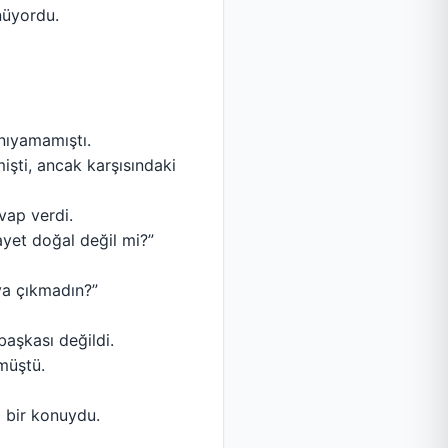
nüyordu.
anıyamamıştı.
mişti, ancak karşısındaki
evap verdi.
yet doğal değil mi?”
ya çıkmadın?”
başkası değildi.
nmüştü.
 bir konuydu.