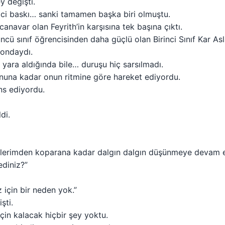
y değişti.
zici baskı… sanki tamamen başka biri olmuştu.
anavar olan Feyrith’in karşısına tek başına çıktı.
cü sınıf öğrencisinden daha güçlü olan Birinci Sınıf Kar Aslan
 ondaydı.
ız yara aldığında bile… duruşu hiç sarsılmadı.
nuna kadar onun ritmine göre hareket ediyordu.
ns ediyordu.
di.
celerimden koparana kadar dalgın dalgın düşünmeye devam e
ediniz?”
için bir neden yok.”
şti.
için kalacak hiçbir şey yoktu.