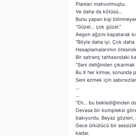
Planları mahvolmuştu.
Ve daha da kötüsü…
Bunu yapan kişi bilinmeyen
“Güzel… çok güzel.”
Aegon ağzını kapatarak kı
“Böyle daha iyi. Çok daha i
Hesaplamalarımın ötesinde
Bir satranç tahtasındaki k
“Seni deliğinden çıkarmak
Bu X her kimse, sonunda p
Seni ezmek için sabırsızla
…
…
“Eh… bu beklediğimden dah
Devasa bir kompleksi gören
bakıyordu. Beyaz gözleri, 
Gece ürkütücü bir sessizl
kadar.