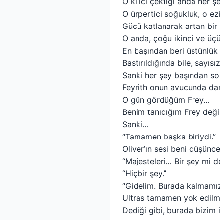
O kılıcı çektiği anda her şe
O ürpertici soğukluk, o e
Gücü katlanarak artan bir c
O anda, çoğu ikinci ve üçün
En başından beri üstünlük
Bastırıldığında bile, sayıs
Sanki her şey başından so
Feyrith onun avucunda da
O gün gördüğüm Frey…
Benim tanıdığım Frey değil
Sanki…
“Tamamen başka biriydi.”
Oliver’ın sesi beni düşün
“Majesteleri… Bir şey mi d
“Hiçbir şey.”
“Gidelim. Burada kalmamız 
Ultras tamamen yok edilmi
Dediği gibi, burada bizim 