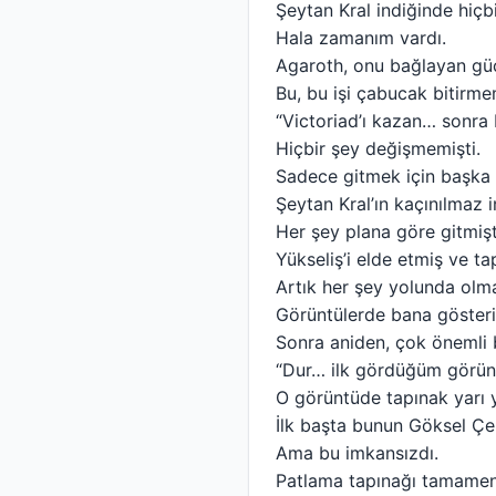
Şeytan Kral indiğinde hiç
Hala zamanım vardı.
Agaroth, onu bağlayan gü
Bu, bu işi çabucak bitirme
“Victoriad’ı kazan… sonra 
Hiçbir şey değişmemişti.
Sadece gitmek için başka
Şeytan Kral’ın kaçınılmaz 
Her şey plana göre gitmişt
Yükseliş’i elde etmiş ve ta
Artık her şey yolunda olma
Görüntülerde bana gösteri
Sonra aniden, çok önemli b
“Dur… ilk gördüğüm görün
O görüntüde tapınak yarı yı
İlk başta bunun Göksel Çe
Ama bu imkansızdı.
Patlama tapınağı tamamen 