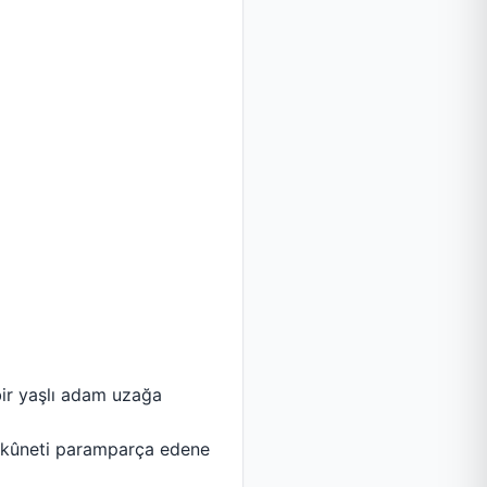
 bir yaşlı adam uzağa
 sükûneti paramparça edene