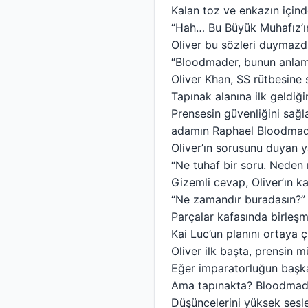
Kalan toz ve enkazın içind
“Hah… Bu Büyük Muhafız’ın
Oliver bu sözleri duymazda
“Bloodmader, bunun anlam
Oliver Khan, SS rütbesine 
Tapınak alanına ilk geldiğ
Prensesin güvenliğini sağla
adamın Raphael Bloodmader
Oliver’ın sorusunu duyan ya
“Ne tuhaf bir soru. Neden
Gizemli cevap, Oliver’ın ka
“Ne zamandır buradasın?” 
Parçalar kafasında birleşm
Kai Luc’un planını ortaya 
Oliver ilk başta, prensin 
Eğer imparatorluğun başka 
Ama tapınakta? Bloodmader
Düşüncelerini yüksek sesle