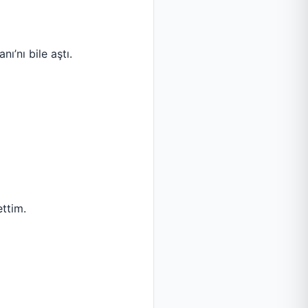
ı’nı bile aştı.
ttim.