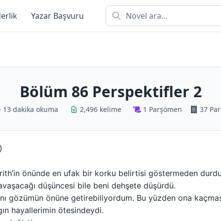
derlik
Yazar Başvuru
Bölüm 86 Perspektifler 2
13 dakika okuma
2,496 kelime
1 Parşömen
37 Par
)
rith’in önünde en ufak bir korku belirtisi göstermeden durdu
 savaşacağı düşüncesi bile beni dehşete düşürdü.
 anı gözümün önüne getirebiliyordum. Bu yüzden ona kaçması
ın hayallerimin ötesindeydi.