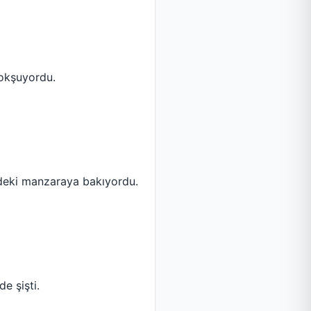
 okşuyordu.
deki manzaraya bakıyordu.
e şişti.