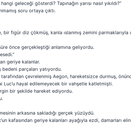
ngi geleceği gösterdi? Tapınağın yarısı nasıl yıkıldı?”
nmamış soru ortaya çıktı.
 bir figür diz çökmüş, kanla ıslanmış zemini parmaklarıyla
süre önce gerçekleştiği anlamına geliyordu.
esedi.”
n geriye kalanlar.
 bedeni parçaları yatıyordu.
i tarafından çevrelenmiş Aegon, hareketsizce durmuş, önün
 Luc’u hayal edilemeyecek bir vahşetle katletmişti.
rgin bir şekilde hareket ediyordu.
u.
esinin arkasına sakladığı gerçek yüzüydü.
un kafasından geriye kalanları ayağıyla ezdi, damarları elind