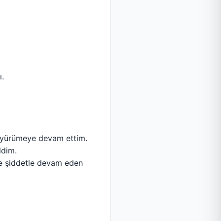
ı.
a yürümeye devam ettim.
ldim.
de şiddetle devam eden