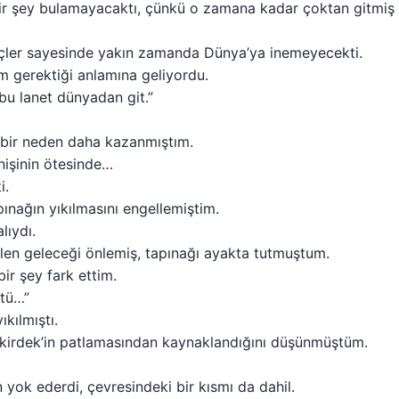
bir şey bulamayacaktı, çünkü o zamana kadar çoktan gitmiş
çler sayesinde yakın zamanda Dünya’ya inemeyecekti.
m gerektiği anlamına geliyordu.
bu lanet dünyadan git.”
 bir neden daha kazanmıştım.
inişinin ötesinde…
i.
pınağın yıkılmasını engellemiştim.
lıydı.
len geleceği önlemiş, tapınağı ayakta tutmuştum.
ir şey fark ettim.
tü…”
kılmıştı.
kirdek’in patlamasından kaynaklandığını düşünmüştüm.
yok ederdi, çevresindeki bir kısmı da dahil.