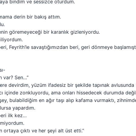
baya bindim ve sessizce oturdum.
ama derin bir bakış attım.
du.
nin göremeyeceği bir karanlık gizleniyordu.
iliyordum.
eri, Feyrith’le savaştığımızdan beri, geri dönmeye başlamışt
sı-
in var? Sen…”
 yere devirdim, yüzüm ifadesiz bir şekilde tapınak avlusund
cı içinde zonkluyordu, ama onları hissedecek durumda deği
şey, bulabildiğim en ağır taşı alıp kafama vurmaktı, zihnim
olursa yapardım.
eri ilk kez…
lmiyordum.
rtaya çıktı ve her şeyi alt üst etti.”