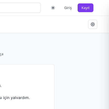
Giriş
Kayıt
ça
.
 için yalvardım.