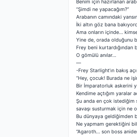
Benim için hazırlanan ara
“Şimdi ne yapacağım?”
Arabanın camındaki yansım
İki altın göz bana bakıyor
Ama onların içinde… kimse
Yine de, orada olduğunu b
Frey beni kurtardığından b
O gömülü anılar…
—
-Frey Starlight’ın bakış açı
“Hey, çocuk! Burada ne iş
Bir İmparatorluk askerini
Kendime açtığım yaralar a
Şu anda en çok istediğim 
savaşı susturmak için ne 
Bu dünyaya geldiğimden b
Ne yapmam gerektiğini bi
“Agaroth… son boss aniden o