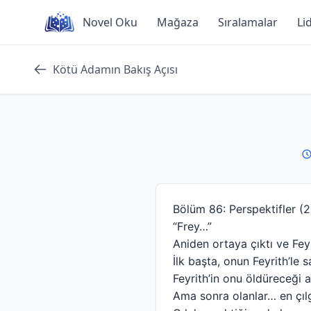
Skip
Novel Oku
Mağaza
Sıralamalar
Li
to
content
Kötü Adamın Bakış Açısı
Bölüm 86: Perspektifler (2
“Frey…”
Aniden ortaya çıktı ve Fey
İlk başta, onun Feyrith’le
Feyrith’in onu öldüreceği
Ama sonra olanlar… en çılg