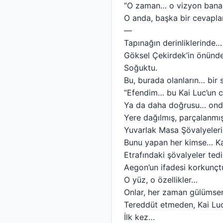
“O zaman… o vizyon bana ha
O anda, başka bir cevapla
—
Tapınağın derinliklerinde…
Göksel Çekirdek’in önünde,
Soğuktu.
Bu, burada olanların… bir 
“Efendim… bu Kai Luc’un c
Ya da daha doğrusu… onda
Yere dağılmış, parçalanmış
Yuvarlak Masa Şövalyeler
Bunu yapan her kimse… Kai
Etrafındaki şövalyeler tedi
Aegon’un ifadesi korkunçt
O yüz, o özellikler…
Onlar, her zaman gülümsem
Tereddüt etmeden, Kai Luc’
İlk kez…