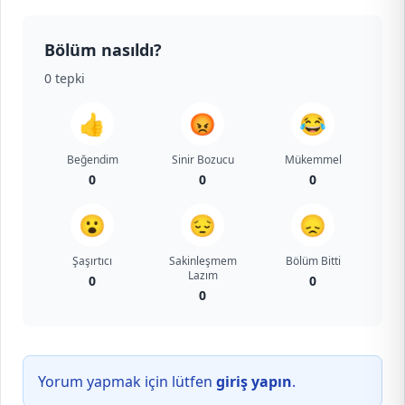
Bölüm nasıldı?
0
tepki
👍
😡
😂
Beğendim
Sinir Bozucu
Mükemmel
0
0
0
😮
😔
😞
Şaşırtıcı
Sakinleşmem
Bölüm Bitti
Lazım
0
0
0
Yorum yapmak için lütfen
giriş yapın
.