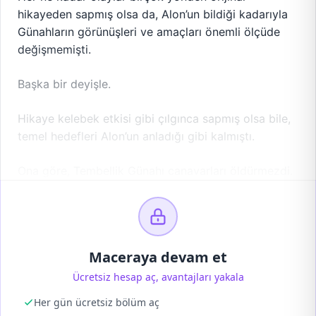
hikayeden sapmış olsa da, Alon’un bildiği kadarıyla
Günahların görünüşleri ve amaçları önemli ölçüde
değişmemişti.
Başka bir deyişle.
Hikaye kelebek etkisi gibi çılgınca sapmış olsa bile,
temel hedefleri Alon’un anladığı gibi kalmıştı.
Ona göre, Tembellik Günahı canavarları öldürmezdi.
Maceraya devam et
Ücretsiz hesap aç, avantajları yakala
Her gün ücretsiz bölüm aç