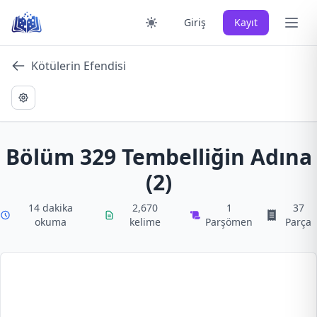
Skip
Ana 
Giriş
Kayıt
to
content
Kötülerin Efendisi
Bölüm 329 Tembelliğin Adına
(2)
14 dakika
2,670
1
37
okuma
kelime
Parşömen
Parça