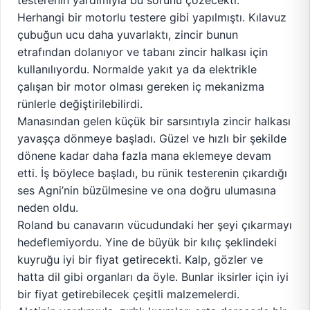
testerenin yardımıyla bu sorunu çözecekti.
Herhangi bir motorlu testere gibi yapılmıştı. Kılavuz
çubuğun ucu daha yuvarlaktı, zincir bunun
etrafından dolanıyor ve tabanı zincir halkası için
kullanılıyordu. Normalde yakıt ya da elektrikle
çalışan bir motor olması gereken iç mekanizma
rünlerle değiştirilebilirdi.
Manasından gelen küçük bir sarsıntıyla zincir halkası
yavaşça dönmeye başladı. Güzel ve hızlı bir şekilde
dönene kadar daha fazla mana eklemeye devam
etti. İş böylece başladı, bu rünik testerenin çıkardığı
ses Agni’nin büzülmesine ve ona doğru ulumasına
neden oldu.
Roland bu canavarın vücudundaki her şeyi çıkarmayı
hedeflemiyordu. Yine de büyük bir kılıç şeklindeki
kuyruğu iyi bir fiyat getirecekti. Kalp, gözler ve
hatta dil gibi organları da öyle. Bunlar iksirler için iyi
bir fiyat getirebilecek çeşitli malzemelerdi.