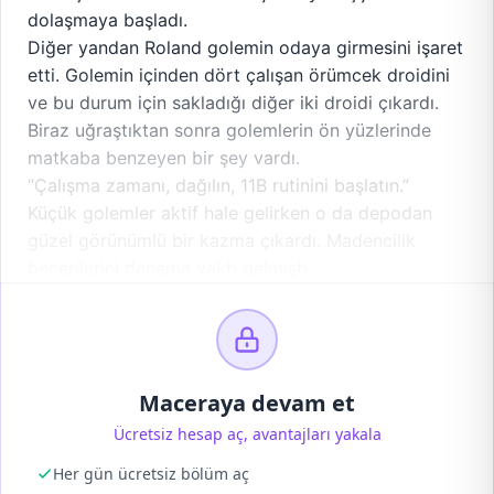
dolaşmaya başladı.
Diğer yandan Roland golemin odaya girmesini işaret
etti. Golemin içinden dört çalışan örümcek droidini
ve bu durum için sakladığı diğer iki droidi çıkardı.
Biraz uğraştıktan sonra golemlerin ön yüzlerinde
matkaba benzeyen bir şey vardı.
“Çalışma zamanı, dağılın, 11B rutinini başlatın.”
Küçük golemler aktif hale gelirken o da depodan
güzel görünümlü bir kazma çıkardı. Madencilik
becerilerini deneme vakti gelmişti.
Maceraya devam et
Ücretsiz hesap aç, avantajları yakala
Her gün ücretsiz bölüm aç