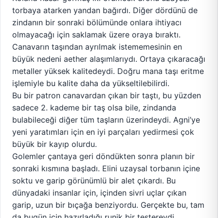
torbaya atarken yandan bağırdı. Diğer dördünü de
zindanın bir sonraki bölümünde onlara ihtiyacı
olmayacağı için saklamak üzere oraya bıraktı.
Canavarın taşından ayrılmak istememesinin en
büyük nedeni aether alaşımlarıydı. Ortaya çıkaracağı
metaller yüksek kalitedeydi. Doğru mana taşı eritme
işlemiyle bu kalite daha da yükseltilebilirdi.
Bu bir patron canavardan çıkan bir taştı, bu yüzden
sadece 2. kademe bir taş olsa bile, zindanda
bulabileceği diğer tüm taşların üzerindeydi. Agni’ye
yeni yaratımları için en iyi parçaları yedirmesi çok
büyük bir kayıp olurdu.
Golemler çantaya geri döndükten sonra planın bir
sonraki kısmına başladı. Elini uzaysal torbanın içine
soktu ve garip görünümlü bir alet çıkardı. Bu
dünyadaki insanlar için, içinden sivri uçlar çıkan
garip, uzun bir bıçağa benziyordu. Gerçekte bu, tam
da bugün için hazırladığı runik bir testereydi.