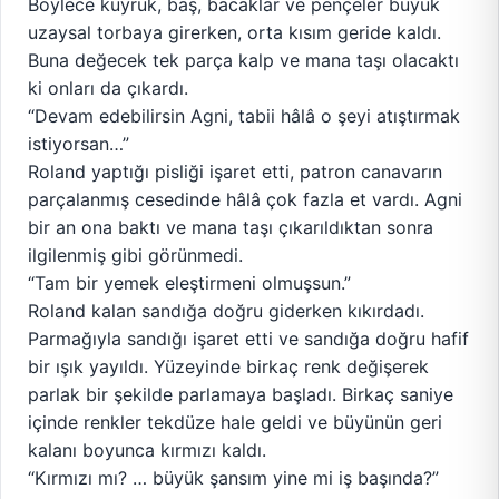
Böylece kuyruk, baş, bacaklar ve pençeler büyük
uzaysal torbaya girerken, orta kısım geride kaldı.
Buna değecek tek parça kalp ve mana taşı olacaktı
ki onları da çıkardı.
“Devam edebilirsin Agni, tabii hâlâ o şeyi atıştırmak
istiyorsan…”
Roland yaptığı pisliği işaret etti, patron canavarın
parçalanmış cesedinde hâlâ çok fazla et vardı. Agni
bir an ona baktı ve mana taşı çıkarıldıktan sonra
ilgilenmiş gibi görünmedi.
“Tam bir yemek eleştirmeni olmuşsun.”
Roland kalan sandığa doğru giderken kıkırdadı.
Parmağıyla sandığı işaret etti ve sandığa doğru hafif
bir ışık yayıldı. Yüzeyinde birkaç renk değişerek
parlak bir şekilde parlamaya başladı. Birkaç saniye
içinde renkler tekdüze hale geldi ve büyünün geri
kalanı boyunca kırmızı kaldı.
“Kırmızı mı? … büyük şansım yine mi iş başında?”