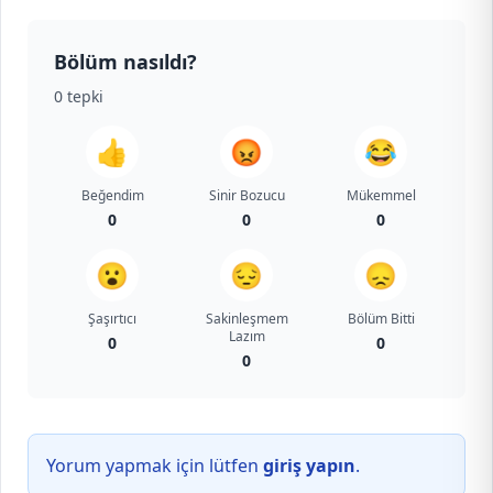
Bölüm nasıldı?
0
tepki
👍
😡
😂
Beğendim
Sinir Bozucu
Mükemmel
0
0
0
😮
😔
😞
Şaşırtıcı
Sakinleşmem
Bölüm Bitti
Lazım
0
0
0
Yorum yapmak için lütfen
giriş yapın
.