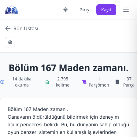
Skip
Ana 
Giriş
Kayıt
to
content
Rün Ustası
Bölüm 167 Maden zamanı.
14 dakika
2,795
1
37
okuma
kelime
Parşömen
Parça
Bölüm 167 Maden zamanı.
Canavarın öldürüldüğünü bildirmek için deneyim
açılır penceresi belirdi. Bu, bu dünyanın sahip olduğu
oyun benzeri sistemin en kullanışlı işlevlerinden