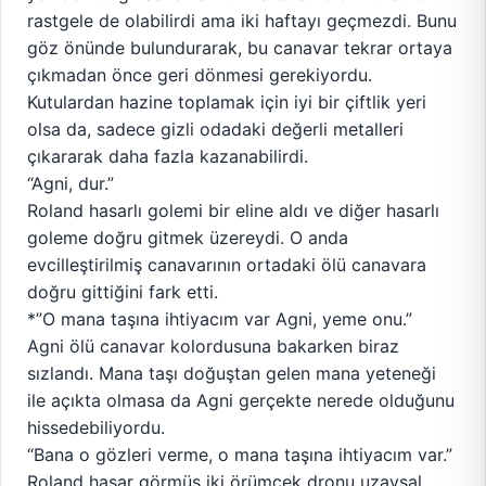
rastgele de olabilirdi ama iki haftayı geçmezdi. Bunu
göz önünde bulundurarak, bu canavar tekrar ortaya
çıkmadan önce geri dönmesi gerekiyordu.
Kutulardan hazine toplamak için iyi bir çiftlik yeri
olsa da, sadece gizli odadaki değerli metalleri
çıkararak daha fazla kazanabilirdi.
“Agni, dur.”
Roland hasarlı golemi bir eline aldı ve diğer hasarlı
goleme doğru gitmek üzereydi. O anda
evcilleştirilmiş canavarının ortadaki ölü canavara
doğru gittiğini fark etti.
*”O mana taşına ihtiyacım var Agni, yeme onu.”
Agni ölü canavar kolordusuna bakarken biraz
sızlandı. Mana taşı doğuştan gelen mana yeteneği
ile açıkta olmasa da Agni gerçekte nerede olduğunu
hissedebiliyordu.
“Bana o gözleri verme, o mana taşına ihtiyacım var.”
Roland hasar görmüş iki örümcek dronu uzaysal