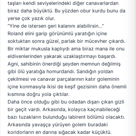
taşları kendi seviyelerindeki diğer canavarlardan
biraz daha büyüktü. Bu yüzden obur kurdu bunu da
yerse çok yazık olur.
“Yine de istersen geri kalanını alabilirsin…”
Roland elini garip görünümlü yaratığın içine
soktuktan sonra güzel, parlak bir mücevher çıkardı.
Bir miktar mukusla kaplıydı ama biraz mana ile onu
eldivenlerinden yakarak uzaklaştırmayı başardı.
Agni, sahibinin önerdiği şeyden memnun değilmiş
gibi ölü yaratığa homurdandı. Sandığın yoldan
çekilmesi ve canavar parçalarının katır goleminin
içine konmasıyla ikisi de keşif gezisinin daha önemli
kısmına doğru yola çıktılar.
Daha önce olduğu gibi bu odadan dışarı çıkan gizli
bir geçit vardı. Arkasında, kolayca kaçınabileceği
bazı tuzakların bulunduğu labirent bölümü olacaktı.
Arkasında yavaşça yürüyen golem buradaki
koridorların en darına sığacak kadar küçüktü.