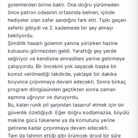
golemlerden birine baktı. Ona doğru yürümeden
önce patron odasının ortasında beliren, içinde
hediyeler olan zafer sandığını fark etti. Tıpkı geçen
seferki gibiydi ve 2. kademede bir şey almayı
bekliyordu.
Şimdilik hasarlı golemin yanına yürürken hazine
kutusunu görmezden geldi. Yarattığı şey yerde
seğiriyor ve kendisine emredileni yerine getirmeye
çalışıyordu. Bir öncekini yok sayacak başka bir
komut verilmediği takdirde, yaklaşık bir dakika
boyunca çırpınmaya devam edecekti. Sonra birkaç
program döngüsünden geçtikten sonra zaman
aşımına uğruyor ve duruyordu.
Bu, kalan runik pil şarjından tasarruf etmek için bir
güvenlik özelliğiydi. Eğer doğru kodlamazsa, büyülü
makine gücü tükenene ya da komutunu yerine
getirene kadar çırpınmaya devam edecekti.
Tam da tahmin ettiği gibi örümcek droid bir süre