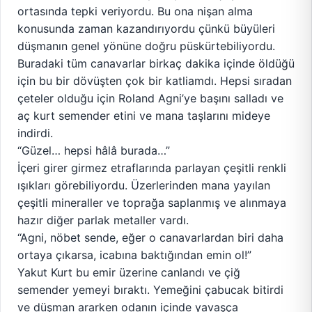
ortasında tepki veriyordu. Bu ona nişan alma
konusunda zaman kazandırıyordu çünkü büyüleri
düşmanın genel yönüne doğru püskürtebiliyordu.
Buradaki tüm canavarlar birkaç dakika içinde öldüğü
için bu bir dövüşten çok bir katliamdı. Hepsi sıradan
çeteler olduğu için Roland Agni’ye başını salladı ve
aç kurt semender etini ve mana taşlarını mideye
indirdi.
“Güzel… hepsi hâlâ burada…”
İçeri girer girmez etraflarında parlayan çeşitli renkli
ışıkları görebiliyordu. Üzerlerinden mana yayılan
çeşitli mineraller ve toprağa saplanmış ve alınmaya
hazır diğer parlak metaller vardı.
“Agni, nöbet sende, eğer o canavarlardan biri daha
ortaya çıkarsa, icabına baktığından emin ol!”
Yakut Kurt bu emir üzerine canlandı ve çiğ
semender yemeyi bıraktı. Yemeğini çabucak bitirdi
ve düşman ararken odanın içinde yavaşça