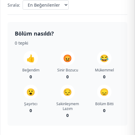
Sırala:
Bölüm nasıldı?
0
tepki
👍
😡
😂
Beğendim
Sinir Bozucu
Mükemmel
0
0
0
😮
😔
😞
Şaşırtıcı
Sakinleşmem
Bölüm Bitti
Lazım
0
0
0