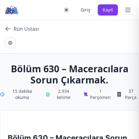
Skip
Ana 
Giriş
Kayıt
to
content
Rün Ustası
Bölüm 630 – Maceracılara
Sorun Çıkarmak.
15 dakika
2,934
1
37
okuma
kelime
Parşömen
Parça
Bölüm 630 – Maceracılara Sorun