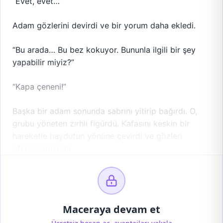
“Evet, evet…”
Adam gözlerini devirdi ve bir yorum daha ekledi.
“Bu arada… Bu bez kokuyor. Bununla ilgili bir şey
yapabilir miyiz?”
“Kapa çeneni!”
Başka bir adam sonunda sabrını yitirip bağırdı. O,
grubu yöneten zırhlı figürdü. Kafasını keskin bir
hareketle haydutun yönüne çevirdi ve gözleri
öfkeyle büyüdü.
Maceraya devam et