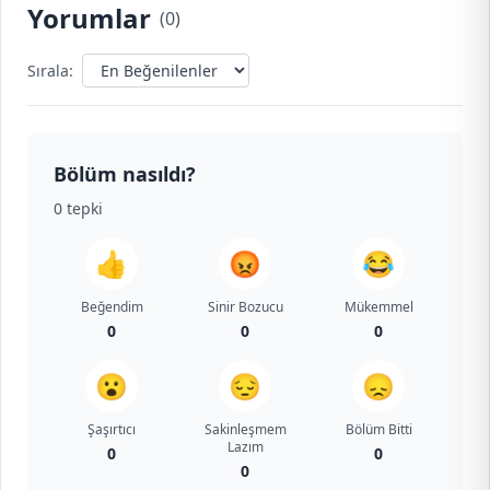
Yorumlar
(
0
)
Sırala:
Bölüm nasıldı?
0
tepki
👍
😡
😂
Beğendim
Sinir Bozucu
Mükemmel
0
0
0
😮
😔
😞
Şaşırtıcı
Sakinleşmem
Bölüm Bitti
Lazım
0
0
0