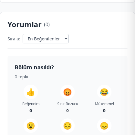
Yorumlar
(
0
)
Sırala:
Bölüm nasıldı?
0
tepki
👍
😡
😂
Beğendim
Sinir Bozucu
Mükemmel
0
0
0
😮
😔
😞