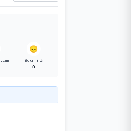
😞
 Lazım
Bölüm Bitti
0