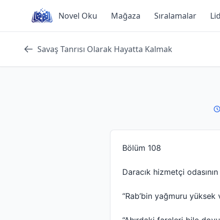
Skip
Novel Oku
Mağaza
Sıralamalar
Li
to
content
Savaş Tanrısı Olarak Hayatta Kalmak
Bölüm 108
Daracık hizmetçi odasının i
“Rab’bin yağmuru yüksek v