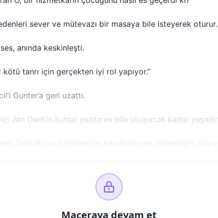
uran O, bir hizmetkarın çocuğunu nasıl es geçerdi ki?”
redenleri sever ve mütevazı bir masaya bile isteyerek oturur
ses, anında keskinleşti.
 kötü tanrı için gerçekten iyi rol yapıyor.”
il’i Gunter’a geri uzattı.
içi Jan Daet’in kutsal yazılarını bile okuyacak kadar yaşadı
ket Tarikatı’nın öğretileriyle kendisinin de ilgilendiğini söyl
Maceraya devam et