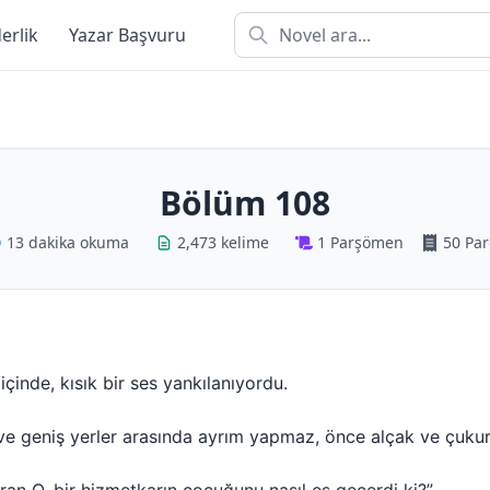
derlik
Yazar Başvuru
Bölüm 108
13 dakika okuma
2,473 kelime
1 Parşömen
50 Par
çinde, kısık bir ses yankılanıyordu.
e geniş yerler arasında ayrım yapmaz, önce alçak ve çukur y