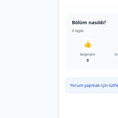
Bölüm nasıldı?
0
tepki
👍
Beğendim
Si
0
Yorum yapmak için lütf