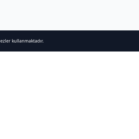
rezler kullanmaktadır.
ğlantılar
Destek
ncele
Bize Ulaşın
r
Gizlilik Politikası
Hizmet Şartları