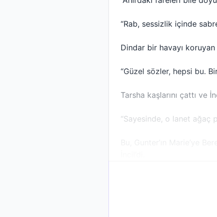
“Ahırdaki fareleri bile doy
“Rab, sessizlik içinde sab
Dindar bir havayı koruyan 
“Güzel sözler, hepsi bu. Bir
Tarsha kaşlarını çattı ve İnc
“Sayesinde, o lanet ağaç p
Bu, Gunter’ın Marie’ye Bere
İncil’di.