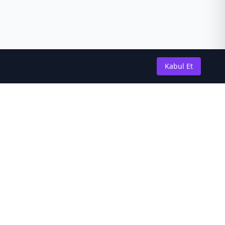
Kabul Et
Güncel Kalın
En son novel güncellemeleri ve
haberleri almak için abone olun.