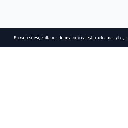
Bu web sitesi, kullanıcı deneyimini iyileştirmek amacıyla çe
Hakkımızda
Hızlı Ba
Kaliteli Türkçe Roman&Novel Sitesi
Noveller İ
Sıralamala
Türler