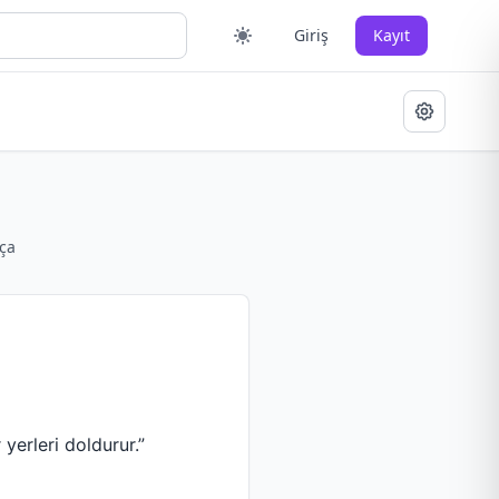
Giriş
Kayıt
ça
erleri doldurur.”