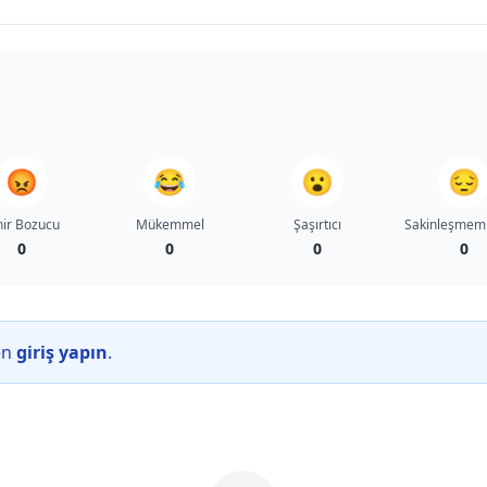
😡
😂
😮
😔
nir Bozucu
Mükemmel
Şaşırtıcı
Sakinleşmem
0
0
0
0
en
giriş yapın
.