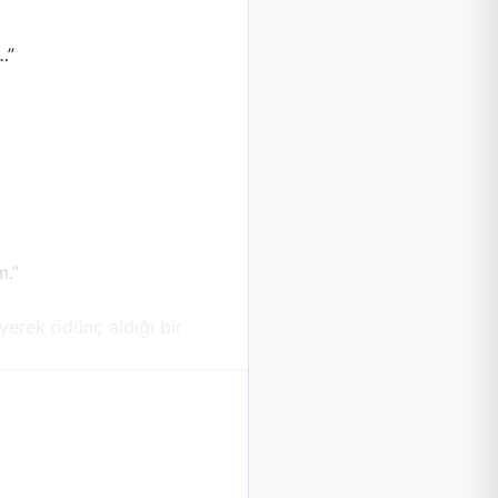
…”
m.”
eyerek ödünç aldığı bir