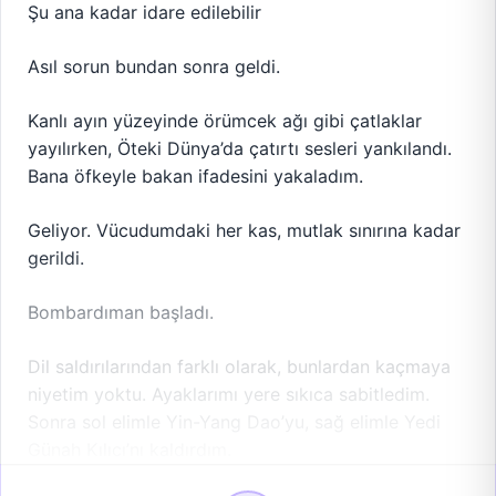
Şu ana kadar idare edilebilir
Asıl sorun bundan sonra geldi.
Kanlı ayın yüzeyinde örümcek ağı gibi çatlaklar
yayılırken, Öteki Dünya’da çatırtı sesleri yankılandı.
Bana öfkeyle bakan ifadesini yakaladım.
Geliyor. Vücudumdaki her kas, mutlak sınırına kadar
gerildi.
Bombardıman başladı.
Dil saldırılarından farklı olarak, bunlardan kaçmaya
niyetim yoktu. Ayaklarımı yere sıkıca sabitledim.
Sonra sol elimle Yin-Yang Dao’yu, sağ elimle Yedi
Günah Kılıcı’nı kaldırdım.