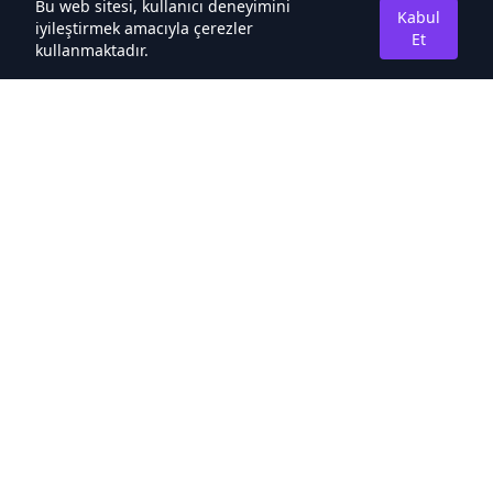
Bu web sitesi, kullanıcı deneyimini
Kabul
iyileştirmek amacıyla çerezler
Et
kullanmaktadır.
Hakkımızda
Kaliteli Türkçe Roman&Novel Sitesi
Hızlı Bağlantılar
Noveller İncele
Sıralamalar