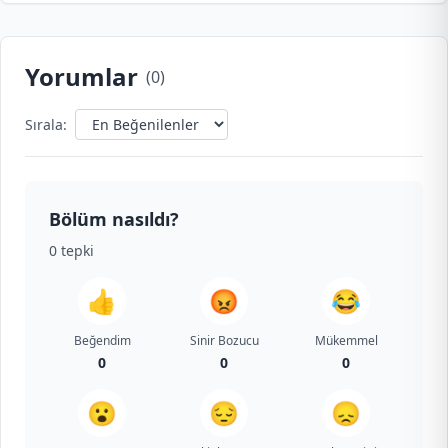
Yorumlar
(
0
)
Sırala:
Bölüm nasıldı?
0
tepki
👍
😡
😂
Beğendim
Sinir Bozucu
Mükemmel
0
0
0
😮
😔
😞