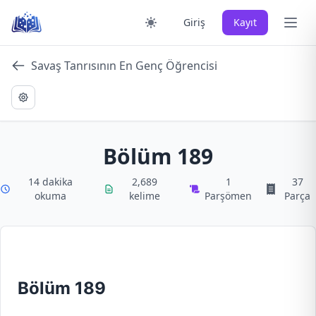
Skip
Ana 
Giriş
Kayıt
to
content
Savaş Tanrısının En Genç Öğrencisi
Bölüm 189
14 dakika
2,689
1
37
okuma
kelime
Parşömen
Parça
Bölüm 189