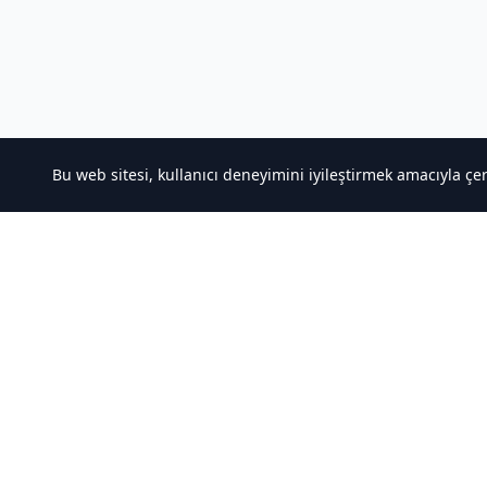
Bu web sitesi, kullanıcı deneyimini iyileştirmek amacıyla çe
Hakkımızda
Hızlı Ba
Kaliteli Türkçe Roman&Novel Sitesi
Noveller İ
Sıralamala
Türler