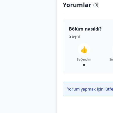
Yorumlar
(
0
)
Bölüm nasıldı?
0
tepki
👍
Beğendim
Si
0
Yorum yapmak için lütf