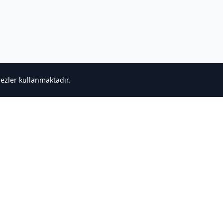
rezler kullanmaktadır.
ğlantılar
Destek
ncele
Bize Ulaşın
r
Gizlilik Politikası
Hizmet Şartları