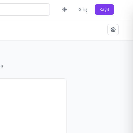
Giriş
Kayıt
ça