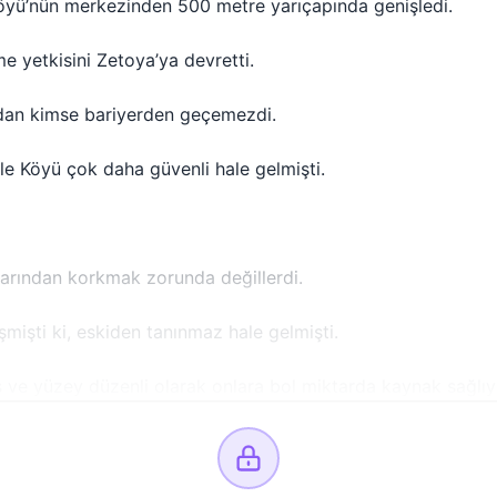
öyü’nün merkezinden 500 metre yarıçapında genişledi.
tme yetkisini Zetoya’ya devretti.
adan kimse bariyerden geçemezdi.
le Köyü çok daha güvenli hale gelmişti.
rılarından korkmak zorunda değillerdi.
işti ki, eskiden tanınmaz hale gelmişti.
ş ve yüzey düzenli olarak onlara bol miktarda kaynak sağlıy