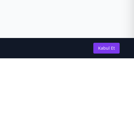
Kabul Et
Güncel Kalın
En son novel güncellemeleri ve
haberleri almak için abone olun.