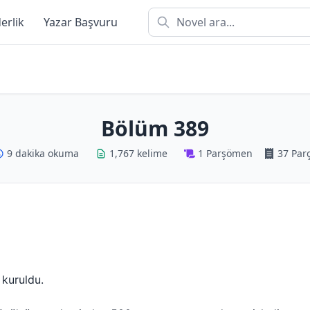
derlik
Yazar Başvuru
Bölüm 389
9 dakika okuma
1,767 kelime
1 Parşömen
37 Par
a kuruldu.