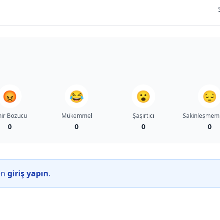
😡
😂
😮
😔
nir Bozucu
Mükemmel
Şaşırtıcı
Sakinleşmem
0
0
0
0
en
giriş yapın
.