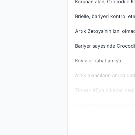
Korunan alan, Crocodile K
Brielle, bariyeri kontrol e
Artık Zetoya’nın izni olm
Bariyer sayesinde Crocodi
Köylüler rahatlamıştı.
Artık akıncıların ani saldı
Timsah Köyü o kadar değişm
Çok sayıda ev inşa edilmi