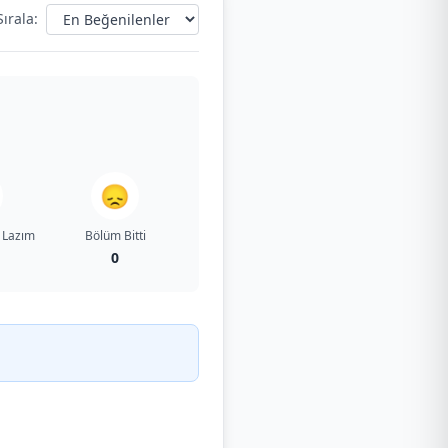
Sırala:
😞
 Lazım
Bölüm Bitti
0