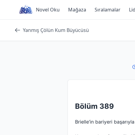
Skip
Novel Oku
Mağaza
Sıralamalar
Li
to
content
Yanmış Çölün Kum Büyücüsü
Bölüm 389
Brielle’in bariyeri başarıyl