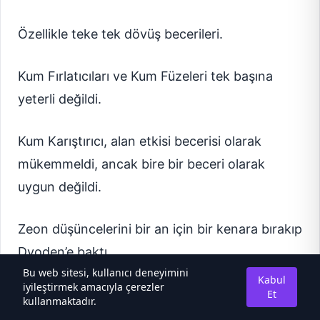
Özellikle teke tek dövüş becerileri.
Kum Fırlatıcıları ve Kum Füzeleri tek başına
yeterli değildi.
Kum Karıştırıcı, alan etkisi becerisi olarak
mükemmeldi, ancak bire bir beceri olarak
uygun değildi.
Zeon düşüncelerini bir an için bir kenara bırakıp
Dyoden’e baktı.
Bu web sitesi, kullanıcı deneyimini
Kabul
iyileştirmek amacıyla çerezler
“Heheh! Elf kaltak, El Harun nerede?”
Et
kullanmaktadır.