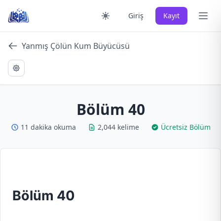
Skip
Ana 
Giriş
Kayıt
to
content
Yanmış Çölün Kum Büyücüsü
Bölüm 40
11 dakika okuma
2,044 kelime
Ücretsiz Bölüm
Bölüm 40