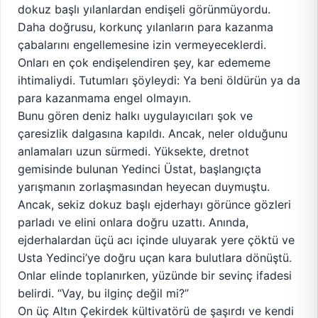
dokuz başlı yılanlardan endişeli görünmüyordu.
Daha doğrusu, korkunç yılanların para kazanma
çabalarını engellemesine izin vermeyeceklerdi.
Onları en çok endişelendiren şey, kar edememe
ihtimaliydi. Tutumları şöyleydi: Ya beni öldürün ya da
para kazanmama engel olmayın.
Bunu gören deniz halkı uygulayıcıları şok ve
çaresizlik dalgasına kapıldı. Ancak, neler olduğunu
anlamaları uzun sürmedi. Yüksekte, dretnot
gemisinde bulunan Yedinci Üstat, başlangıçta
yarışmanın zorlaşmasından heyecan duymuştu.
Ancak, sekiz dokuz başlı ejderhayı görünce gözleri
parladı ve elini onlara doğru uzattı. Anında,
ejderhalardan üçü acı içinde uluyarak yere çöktü ve
Usta Yedinci’ye doğru uçan kara bulutlara dönüştü.
Onlar elinde toplanırken, yüzünde bir sevinç ifadesi
belirdi. “Vay, bu ilginç değil mi?”
On üç Altın Çekirdek kültivatörü de şaşırdı ve kendi