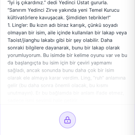
“İyi iş çıkardınız.” dedi Yedinci Üstat gururla.
“Sanırım Yedinci Zirve yakında yeni Temel Kurucu
kültivatörlere kavuşacak. Şimdiden tebrikler!”
1. Ling’er: Bu kızın adı biraz karışık, çünkü soyadı
olmayan bir isim, aile içinde kullanılan bir lakap veya
Taoist/jianghu lakabı gibi bir şey olabilir. Daha
sonraki bilgilere dayanarak, bunu bir lakap olarak
yorumluyorum. Bu isimde bir kelime oyunu var ve bu
da başlangıçta bu isim için bir çeviri yapmamı
sağladı, ancak sonunda bunu daha çok bir isim
olarak ele almaya karar verdim. Ling, “ruh” anlamına
gelir (bu daha sonra önemli olacak, bu kısmı
unutmayın). Er bu bağlamda bir anlam ifade etmez,
sadece ismi sevimli hale getirir. ☜