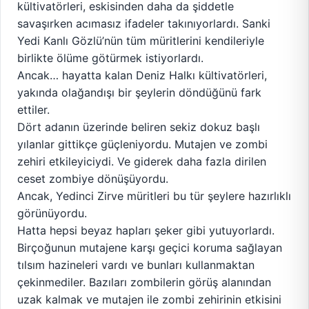
kültivatörleri, eskisinden daha da şiddetle
savaşırken acımasız ifadeler takınıyorlardı. Sanki
Yedi Kanlı Gözlü’nün tüm müritlerini kendileriyle
birlikte ölüme götürmek istiyorlardı.
Ancak… hayatta kalan Deniz Halkı kültivatörleri,
yakında olağandışı bir şeylerin döndüğünü fark
ettiler.
Dört adanın üzerinde beliren sekiz dokuz başlı
yılanlar gittikçe güçleniyordu. Mutajen ve zombi
zehiri etkileyiciydi. Ve giderek daha fazla dirilen
ceset zombiye dönüşüyordu.
Ancak, Yedinci Zirve müritleri bu tür şeylere hazırlıklı
görünüyordu.
Hatta hepsi beyaz hapları şeker gibi yutuyorlardı.
Birçoğunun mutajene karşı geçici koruma sağlayan
tılsım hazineleri vardı ve bunları kullanmaktan
çekinmediler. Bazıları zombilerin görüş alanından
uzak kalmak ve mutajen ile zombi zehirinin etkisini