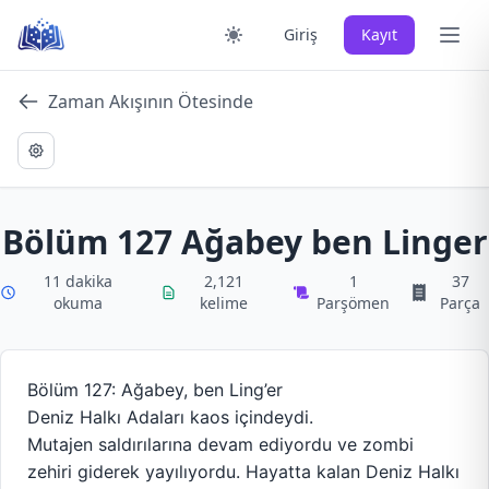
Skip
Ana 
Giriş
Kayıt
to
content
Zaman Akışının Ötesinde
Bölüm 127 Ağabey ben Linger
11 dakika
2,121
1
37
okuma
kelime
Parşömen
Parça
Bölüm 127: Ağabey, ben Ling’er
Deniz Halkı Adaları kaos içindeydi.
Mutajen saldırılarına devam ediyordu ve zombi
zehiri giderek yayılıyordu. Hayatta kalan Deniz Halkı