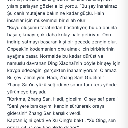
yılanı parlayan gözlerle izliyordu. “Bu şey inanılmaz!
Şu canlı mutajene bakın ne kadar güçlü. Hain
insanlar için mükemmel bir silah olur!
“Büyü oluşumu tarafından bastırılıyor, bu da onunla
başa çıkmayı çok daha kolay hale getiriyor. Onu
indirip satmayı başaran kişi bir gecede zengin olur.
Onpeak’in kodamanları onu almak için birbirlerinin
ayağına basar. Normalde bu kadar dürüst ve
namuslu davranan Ding Xiaohai’nin böyle bir şey için
kavga edeceğini gerçekten inanamıyorum! Olamaz.
Bu şeyi almalıyım. Hadi, Zhang San! Gidelim!“
Zhang San’ın yüzü seğirdi ve sonra tam ters yönde
yürümeye başladı.
”Korkma, Zhang San. Hadi, gidelim. O şey saf para!“
”Seni yere bırakayım, kendin sürünerek oraya
gidersin!” Zhang San karşılık verdi.
Kaptan içini çekti ve Xu Qing’e baktı. “Xu Qing, sen
oraya git. O şey kesinlikle değer.”