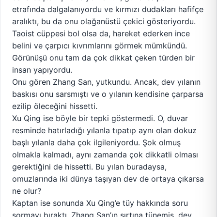
etrafında dalgalanıyordu ve kırmızı dudakları hafifçe
aralıktı, bu da onu olağanüstü çekici gösteriyordu.
Taoist cüppesi bol olsa da, hareket ederken ince
belini ve çarpıcı kıvrımlarını görmek mümkündü.
Görünüşü onu tam da çok dikkat çeken türden bir
insan yapıyordu.
Onu gören Zhang San, yutkundu. Ancak, dev yılanın
baskısı onu sarsmıştı ve o yılanın kendisine çarparsa
ezilip öleceğini hissetti.
Xu Qing ise böyle bir tepki göstermedi. O, duvar
resminde hatırladığı yılanla tıpatıp aynı olan dokuz
başlı yılanla daha çok ilgileniyordu. Şok olmuş
olmakla kalmadı, aynı zamanda çok dikkatli olması
gerektiğini de hissetti. Bu yılan buradaysa,
omuzlarında iki dünya taşıyan dev de ortaya çıkarsa
ne olur?
Kaptan ise sonunda Xu Qing’e tüy hakkında soru
sormayı bıraktı. Zhang San’ın sırtına tünemiş, dev