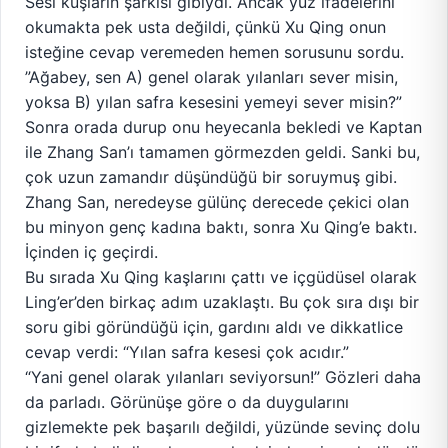
Sesi kuşların şarkısı gibiydi. Ancak yüz ifadelerini
okumakta pek usta değildi, çünkü Xu Qing onun
isteğine cevap veremeden hemen sorusunu sordu.
”Ağabey, sen A) genel olarak yılanları sever misin,
yoksa B) yılan safra kesesini yemeyi sever misin?”
Sonra orada durup onu heyecanla bekledi ve Kaptan
ile Zhang San’ı tamamen görmezden geldi. Sanki bu,
çok uzun zamandır düşündüğü bir soruymuş gibi.
Zhang San, neredeyse gülünç derecede çekici olan
bu minyon genç kadına baktı, sonra Xu Qing’e baktı.
İçinden iç geçirdi.
Bu sırada Xu Qing kaşlarını çattı ve içgüdüsel olarak
Ling’er’den birkaç adım uzaklaştı. Bu çok sıra dışı bir
soru gibi göründüğü için, gardını aldı ve dikkatlice
cevap verdi: “Yılan safra kesesi çok acıdır.”
“Yani genel olarak yılanları seviyorsun!” Gözleri daha
da parladı. Görünüşe göre o da duygularını
gizlemekte pek başarılı değildi, yüzünde sevinç dolu