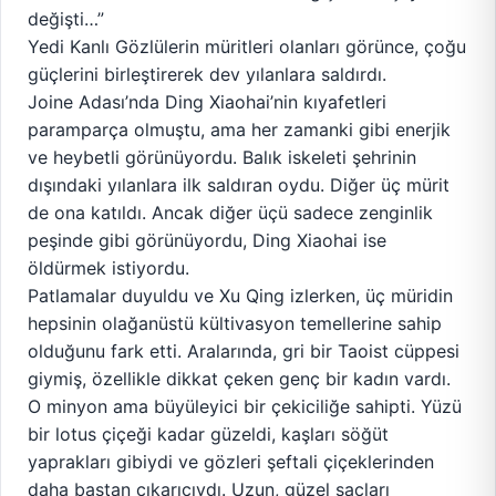
değişti…”
Yedi Kanlı Gözlülerin müritleri olanları görünce, çoğu
güçlerini birleştirerek dev yılanlara saldırdı.
Joine Adası’nda Ding Xiaohai’nin kıyafetleri
paramparça olmuştu, ama her zamanki gibi enerjik
ve heybetli görünüyordu. Balık iskeleti şehrinin
dışındaki yılanlara ilk saldıran oydu. Diğer üç mürit
de ona katıldı. Ancak diğer üçü sadece zenginlik
peşinde gibi görünüyordu, Ding Xiaohai ise
öldürmek istiyordu.
Patlamalar duyuldu ve Xu Qing izlerken, üç müridin
hepsinin olağanüstü kültivasyon temellerine sahip
olduğunu fark etti. Aralarında, gri bir Taoist cüppesi
giymiş, özellikle dikkat çeken genç bir kadın vardı.
O minyon ama büyüleyici bir çekiciliğe sahipti. Yüzü
bir lotus çiçeği kadar güzeldi, kaşları söğüt
yaprakları gibiydi ve gözleri şeftali çiçeklerinden
daha baştan çıkarıcıydı. Uzun, güzel saçları