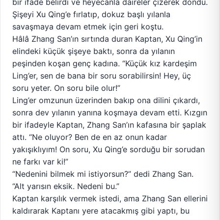
bir ifade belirdi ve heyecanla daireler çizerek döndü.
Şişeyi Xu Qing’e fırlatıp, dokuz başlı yılanla
savaşmaya devam etmek için geri koştu.
Hâlâ Zhang San’ın sırtında duran Kaptan, Xu Qing’in
elindeki küçük şişeye baktı, sonra da yılanın
peşinden koşan genç kadına. “Küçük kız kardeşim
Ling’er, sen de bana bir soru sorabilirsin! Hey, üç
soru yeter. On soru bile olur!”
Ling’er omzunun üzerinden bakıp ona dilini çıkardı,
sonra dev yılanın yanına koşmaya devam etti. Kızgın
bir ifadeyle Kaptan, Zhang San’ın kafasına bir şaplak
attı. “Ne oluyor? Ben de en az onun kadar
yakışıklıyım! On soru, Xu Qing’e sorduğu bir sorudan
ne farkı var ki!”
“Nedenini bilmek mi istiyorsun?” dedi Zhang San.
“Alt yarısın eksik. Nedeni bu.”
Kaptan karşılık vermek istedi, ama Zhang San ellerini
kaldırarak Kaptanı yere atacakmış gibi yaptı, bu