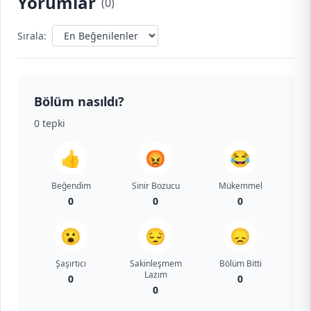
Yorumlar
(
0
)
Sırala:
Bölüm nasıldı?
0
tepki
👍
😡
😂
Beğendim
Sinir Bozucu
Mükemmel
0
0
0
😮
😔
😞
Şaşırtıcı
Sakinleşmem
Bölüm Bitti
Lazım
0
0
0