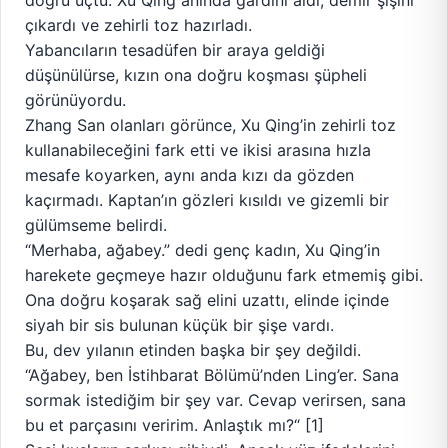
doğru uçtu. Xu Qing anında gardını aldı, demir şişini
çıkardı ve zehirli toz hazırladı.
Yabancıların tesadüfen bir araya geldiği
düşünülürse, kızın ona doğru koşması şüpheli
görünüyordu.
Zhang San olanları görünce, Xu Qing’in zehirli toz
kullanabileceğini fark etti ve ikisi arasına hızla
mesafe koyarken, aynı anda kızı da gözden
kaçırmadı. Kaptan’ın gözleri kısıldı ve gizemli bir
gülümseme belirdi.
“Merhaba, ağabey.” dedi genç kadın, Xu Qing’in
harekete geçmeye hazır olduğunu fark etmemiş gibi.
Ona doğru koşarak sağ elini uzattı, elinde içinde
siyah bir sis bulunan küçük bir şişe vardı.
Bu, dev yılanın etinden başka bir şey değildi.
“Ağabey, ben İstihbarat Bölümü’nden Ling’er. Sana
sormak istediğim bir şey var. Cevap verirsen, sana
bu et parçasını veririm. Anlaştık mı?“ [1]