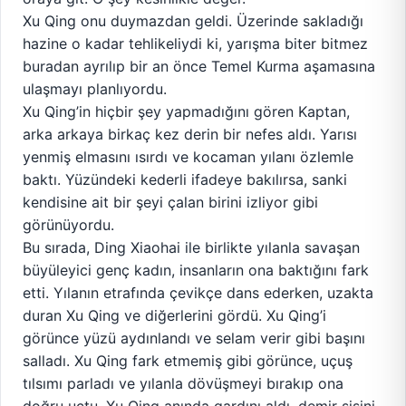
Xu Qing onu duymazdan geldi. Üzerinde sakladığı
hazine o kadar tehlikeliydi ki, yarışma biter bitmez
buradan ayrılıp bir an önce Temel Kurma aşamasına
ulaşmayı planlıyordu.
Xu Qing’in hiçbir şey yapmadığını gören Kaptan,
arka arkaya birkaç kez derin bir nefes aldı. Yarısı
yenmiş elmasını ısırdı ve kocaman yılanı özlemle
baktı. Yüzündeki kederli ifadeye bakılırsa, sanki
kendisine ait bir şeyi çalan birini izliyor gibi
görünüyordu.
Bu sırada, Ding Xiaohai ile birlikte yılanla savaşan
büyüleyici genç kadın, insanların ona baktığını fark
etti. Yılanın etrafında çevikçe dans ederken, uzakta
duran Xu Qing ve diğerlerini gördü. Xu Qing’i
görünce yüzü aydınlandı ve selam verir gibi başını
salladı. Xu Qing fark etmemiş gibi görünce, uçuş
tılsımı parladı ve yılanla dövüşmeyi bırakıp ona