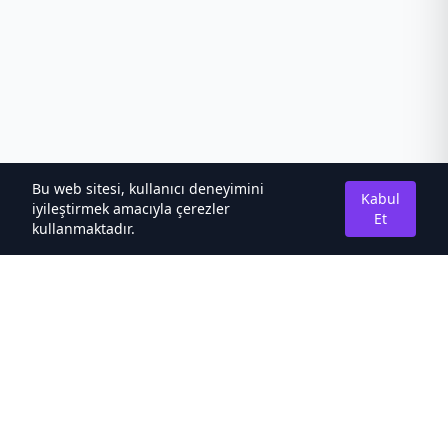
Bu web sitesi, kullanıcı deneyimini
Kabul
iyileştirmek amacıyla çerezler
Et
kullanmaktadır.
Hakkımızda
Kaliteli Türkçe Roman&Novel Sitesi