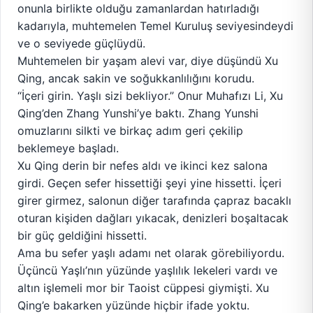
onunla birlikte olduğu zamanlardan hatırladığı
kadarıyla, muhtemelen Temel Kuruluş seviyesindeydi
ve o seviyede güçlüydü.
Muhtemelen bir yaşam alevi var, diye düşündü Xu
Qing, ancak sakin ve soğukkanlılığını korudu.
“İçeri girin. Yaşlı sizi bekliyor.” Onur Muhafızı Li, Xu
Qing’den Zhang Yunshi’ye baktı. Zhang Yunshi
omuzlarını silkti ve birkaç adım geri çekilip
beklemeye başladı.
Xu Qing derin bir nefes aldı ve ikinci kez salona
girdi. Geçen sefer hissettiği şeyi yine hissetti. İçeri
girer girmez, salonun diğer tarafında çapraz bacaklı
oturan kişiden dağları yıkacak, denizleri boşaltacak
bir güç geldiğini hissetti.
Ama bu sefer yaşlı adamı net olarak görebiliyordu.
Üçüncü Yaşlı’nın yüzünde yaşlılık lekeleri vardı ve
altın işlemeli mor bir Taoist cüppesi giymişti. Xu
Qing’e bakarken yüzünde hiçbir ifade yoktu.