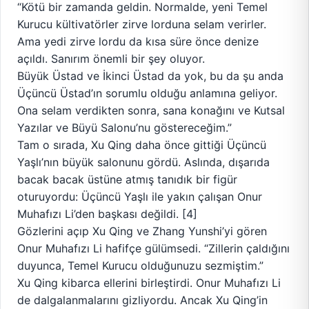
“Kötü bir zamanda geldin. Normalde, yeni Temel
Kurucu kültivatörler zirve lorduna selam verirler.
Ama yedi zirve lordu da kısa süre önce denize
açıldı. Sanırım önemli bir şey oluyor.
Büyük Üstad ve İkinci Üstad da yok, bu da şu anda
Üçüncü Üstad’ın sorumlu olduğu anlamına geliyor.
Ona selam verdikten sonra, sana konağını ve Kutsal
Yazılar ve Büyü Salonu’nu göstereceğim.”
Tam o sırada, Xu Qing daha önce gittiği Üçüncü
Yaşlı’nın büyük salonunu gördü. Aslında, dışarıda
bacak bacak üstüne atmış tanıdık bir figür
oturuyordu: Üçüncü Yaşlı ile yakın çalışan Onur
Muhafızı Li’den başkası değildi. [4]
Gözlerini açıp Xu Qing ve Zhang Yunshi’yi gören
Onur Muhafızı Li hafifçe gülümsedi. “Zillerin çaldığını
duyunca, Temel Kurucu olduğunuzu sezmiştim.”
Xu Qing kibarca ellerini birleştirdi. Onur Muhafızı Li
de dalgalanmalarını gizliyordu. Ancak Xu Qing’in