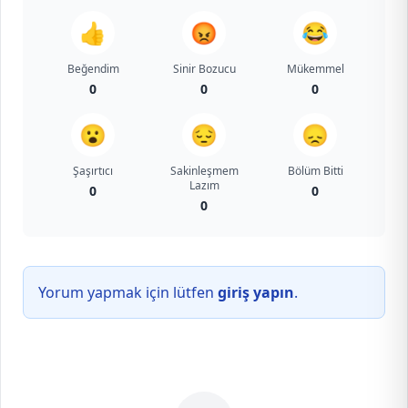
👍
😡
😂
Beğendim
Sinir Bozucu
Mükemmel
0
0
0
😮
😔
😞
Şaşırtıcı
Sakinleşmem
Bölüm Bitti
Lazım
0
0
0
Yorum yapmak için lütfen
giriş yapın
.