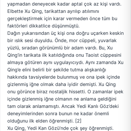
yapmadan deneyecek kadar aptal çok az kişi vardı.
Elbette Xu Qing, tarikattan ayrılıp atılımını
gerçekleştirmek için karar vermeden önce tüm bu
faktörleri dikkatlice düşünmüştü.
Dağın yukarısından üç kişi ona doğru uçarken keskin
bir ıslık sesi duyuldu. Önde, mor cüppeli, yuvarlak
yüzlü, sıradan görünümlü bir adam vardı. Bu, Xu
Qing’in tarikata ilk katıldığında onu Taoist cüppesini
almaya götüren aynı uygulayıcıydı. Aynı zamanda Xu
Qing’e elini belirli bir şekilde tutma alışkanlığı
hakkında tavsiyelerde bulunmuş ve ona ipek içinde
gizlenmiş iğne olmak daha iyidir demişti. Xu Qing
onu görünce biraz nostaljik hissetti. O zamanlar ipek
içinde gizlenmiş iğne olmanın ne anlama geldiğini
tam olarak anlamamıştı. Ancak Yedi Kanlı Göz’deki
deneyimlerinden sonra bunun ne kadar önemli
olduğunu ilk elden öğrenmişti. [2]
Xu Qing, Yedi Kan Gözü’nde çok şey öğrenmişti.