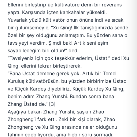
Ellerini birleştirip üç kültivatöre derin bir reverans
yaptı. Karşısında içten kahkahalar yükseldi.
Yuvarlak yüzlü kültivatör onun önüne indi ve sıcak
bir gülümsemeyle, “Xu Qing! İlk tanıştığımızda sende
özel bir şey olduğunu anlamıştım. Bu yüzden sana o
tavsiyeyi verdim. Şimdi bak! Artık seni eşim
sayabileceğim biri oldun!” dedi.
“Tavsiyeniz için çok teşekkür ederim, Üstat.” dedi Xu
Qing, ellerini tekrar birleştirerek.
“Bana Üstat demene gerek yok. Artık bir Temel
Kuruluş kültivatörüsün, bu yüzden birbirimize Üstad
ve Küçük Kardeş diyebiliriz. Küçük Kardeş Xu Qing,
benim adım Zhang Yunshi. Bundan sonra bana
Zhang Üstad de.” [3]
Aşağıya bakan Zhang Yunshi, şaşkın Zhao
Zhongheng’i fark etti. Zeki bir kişi olarak, Zhao
Zhongheng ve Xu Qing arasında neler olduğunu
tahmin edebiliyordu, ama hiçbir soru sormadı.