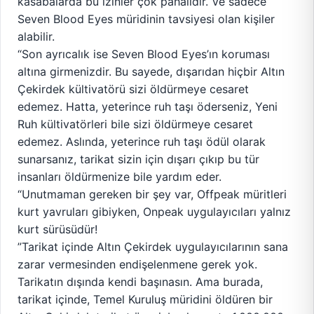
kasabalarda bu izinler çok pahalıdır. Ve sadece
Seven Blood Eyes müridinin tavsiyesi olan kişiler
alabilir.
“Son ayrıcalık ise Seven Blood Eyes’ın koruması
altına girmenizdir. Bu sayede, dışarıdan hiçbir Altın
Çekirdek kültivatörü sizi öldürmeye cesaret
edemez. Hatta, yeterince ruh taşı öderseniz, Yeni
Ruh kültivatörleri bile sizi öldürmeye cesaret
edemez. Aslında, yeterince ruh taşı ödül olarak
sunarsanız, tarikat sizin için dışarı çıkıp bu tür
insanları öldürmenize bile yardım eder.
“Unutmaman gereken bir şey var, Offpeak müritleri
kurt yavruları gibiyken, Onpeak uygulayıcıları yalnız
kurt sürüsüdür!
”Tarikat içinde Altın Çekirdek uygulayıcılarının sana
zarar vermesinden endişelenmene gerek yok.
Tarikatın dışında kendi başınasın. Ama burada,
tarikat içinde, Temel Kuruluş müridini öldüren bir