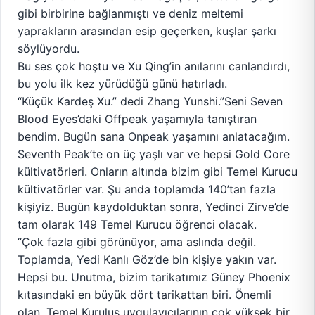
gibi birbirine bağlanmıştı ve deniz meltemi
yaprakların arasından esip geçerken, kuşlar şarkı
söylüyordu.
Bu ses çok hoştu ve Xu Qing’in anılarını canlandırdı,
bu yolu ilk kez yürüdüğü günü hatırladı.
“Küçük Kardeş Xu.” dedi Zhang Yunshi.”Seni Seven
Blood Eyes’daki Offpeak yaşamıyla tanıştıran
bendim. Bugün sana Onpeak yaşamını anlatacağım.
Seventh Peak’te on üç yaşlı var ve hepsi Gold Core
kültivatörleri. Onların altında bizim gibi Temel Kurucu
kültivatörler var. Şu anda toplamda 140’tan fazla
kişiyiz. Bugün kaydolduktan sonra, Yedinci Zirve’de
tam olarak 149 Temel Kurucu öğrenci olacak.
“Çok fazla gibi görünüyor, ama aslında değil.
Toplamda, Yedi Kanlı Göz’de bin kişiye yakın var.
Hepsi bu. Unutma, bizim tarikatımız Güney Phoenix
kıtasındaki en büyük dört tarikattan biri. Önemli
olan, Temel Kuruluş uygulayıcılarının çok yüksek bir