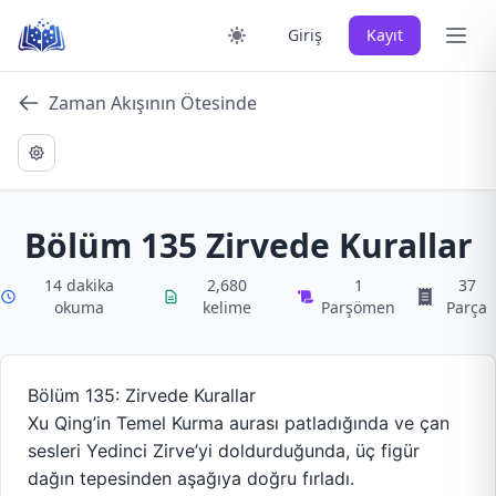
Skip
Ana 
Giriş
Kayıt
to
content
Zaman Akışının Ötesinde
Bölüm 135 Zirvede Kurallar
14 dakika
2,680
1
37
okuma
kelime
Parşömen
Parça
Bölüm 135: Zirvede Kurallar
Xu Qing’in Temel Kurma aurası patladığında ve çan
sesleri Yedinci Zirve’yi doldurduğunda, üç figür
dağın tepesinden aşağıya doğru fırladı.