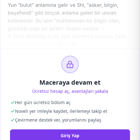
Yun “bulut” anlamına gelir ve Shi, “asker, bilgin,
beyefendi” gibi birçok anlama gelen bir unvan
kelimesidir. Bu isim “muhtemelen bir bilgin olan,
gözlüklü yaşlı bir adam” imajını veriyor. ☜
4. Onur Muhafızı Li ve aynı zamanda Üçüncü Yaşlı,
en son 110. bölümde göründü. ☜
Maceraya devam et
Ücretsiz hesap aç, avantajları yakala
Her gün ücretsiz bölüm aç
Noveli yer imleyle kaydet, ilerlemeyi takip et
Çevirmene destek ver, yorumlarını paylaş
Giriş Yap