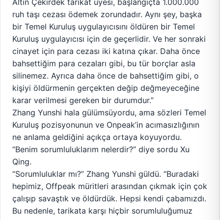
Altın Çekirdek tarikat üyesi, başlangıçta 1.000.000
ruh taşı cezası ödemek zorundadır. Aynı şey, başka
bir Temel Kuruluş uygulayıcısını öldüren bir Temel
Kuruluş uygulayıcısı için de geçerlidir. Ve her sonraki
cinayet için para cezası iki katına çıkar. Daha önce
bahsettiğim para cezaları gibi, bu tür borçlar asla
silinemez. Ayrıca daha önce de bahsettiğim gibi, o
kişiyi öldürmenin gerçekten değip değmeyeceğine
karar verilmesi gereken bir durumdur.”
Zhang Yunshi hala gülümsüyordu, ama sözleri Temel
Kuruluş pozisyonunun ve Onpeak’in acımasızlığının
ne anlama geldiğini açıkça ortaya koyuyordu.
“Benim sorumluluklarım nelerdir?” diye sordu Xu
Qing.
“Sorumluluklar mı?” Zhang Yunshi güldü. “Buradaki
hepimiz, Offpeak müritleri arasından çıkmak için çok
çalışıp savaştık ve öldürdük. Hepsi kendi çabamızdı.
Bu nedenle, tarikata karşı hiçbir sorumluluğumuz