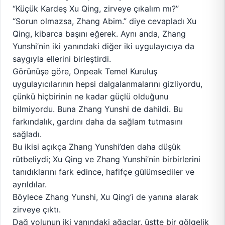
“Küçük Kardeş Xu Qing, zirveye çıkalım mı?”
“Sorun olmazsa, Zhang Abim.” diye cevapladı Xu
Qing, kibarca başını eğerek. Aynı anda, Zhang
Yunshi’nin iki yanındaki diğer iki uygulayıcıya da
saygıyla ellerini birleştirdi.
Görünüşe göre, Onpeak Temel Kuruluş
uygulayıcılarının hepsi dalgalanmalarını gizliyordu,
çünkü hiçbirinin ne kadar güçlü olduğunu
bilmiyordu. Buna Zhang Yunshi de dahildi. Bu
farkındalık, gardını daha da sağlam tutmasını
sağladı.
Bu ikisi açıkça Zhang Yunshi’den daha düşük
rütbeliydi; Xu Qing ve Zhang Yunshi’nin birbirlerini
tanıdıklarını fark edince, hafifçe gülümsediler ve
ayrıldılar.
Böylece Zhang Yunshi, Xu Qing’i de yanına alarak
zirveye çıktı.
Dağ yolunun iki yanındaki ağaçlar, üstte bir gölgelik