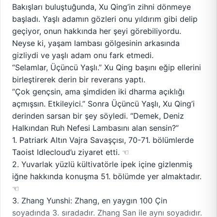
Bakışları buluştuğunda, Xu Qing’in zihni dönmeye
başladı. Yaşlı adamın gözleri onu yıldırım gibi delip
geçiyor, onun hakkında her şeyi görebiliyordu.
Neyse ki, yaşam lambası gölgesinin arkasında
gizliydi ve yaşlı adam onu fark etmedi.
“Selamlar, Üçüncü Yaşlı.” Xu Qing başını eğip ellerini
birleştirerek derin bir reverans yaptı.
“Çok gençsin, ama şimdiden iki dharma açıklığı
açmışsın. Etkileyici.” Sonra Üçüncü Yaşlı, Xu Qing’i
derinden sarsan bir şey söyledi. “Demek, Deniz
Halkından Ruh Nefesi Lambasını alan sensin?”
1. Patriark Altın Vajra Savaşçısı, 70-71. bölümlerde
Taoist Idlecloud’u ziyaret etti. ☜
2. Yuvarlak yüzlü kültivatörle ipek içine gizlenmiş
iğne hakkında konuşma 51. bölümde yer almaktadır.
☜
3. Zhang Yunshi: Zhang, en yaygın 100 Çin
soyadında 3. sıradadır. Zhang San ile aynı soyadıdır.