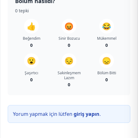
Bölüm nasıldı?
0
tepki
👍
😡
😂
Beğendim
Sinir Bozucu
Mükemmel
0
0
0
😮
😔
😞
Şaşırtıcı
Sakinleşmem
Bölüm Bitti
Lazım
0
0
0
Yorum yapmak için lütfen
giriş yapın
.