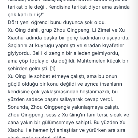
tarikat bile değil. Kendisine tarikat diyor ama aslında
çok karlı bir iş!”
Dört yeni öğrenci bunu duyunca şok oldu.
Xu Qing dahil, grup Zhou Qingpeng, Li Zimei ve Xu
Xiaohui adında başka bir genç kadından oluşuyordu.
Saçlarını at kuyruğu yapmıştı ve sıradan kıyafetler
giyiyordu. Belli ki zengin bir aileden gelmiyordu,
ama çöp toplayıcı da değildi. Muhtemelen küçük bir
şehirden gelmişti. [1]
Xu Qing ile sohbet etmeye çalıştı, ama bu onun
güçlü olduğu bir konu değildi ve ayrıca insanların
kendisine çok yaklaşmasından hoşlanmazdı, bu
yüzden sadece başını sallayarak cevap verdi.
Sonunda, Zhou Qingpeng’e yakınlaşmaya çalıştı.
Zhou Qingpeng, sessiz Xu Qing’in tam tersi, sıcak ve
cana yakın bir gülümsemeye sahipti. Bu yüzden Xu
Xiaohui ile hemen iyi anlaştılar ve yürürken ara sıra
alçak sesle sohbet ettiler.