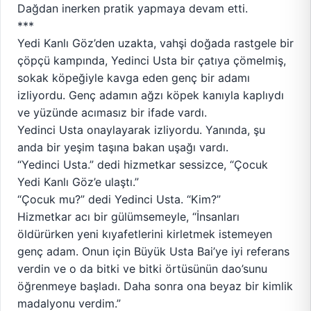
Dağdan inerken pratik yapmaya devam etti.
***
Yedi Kanlı Göz’den uzakta, vahşi doğada rastgele bir
çöpçü kampında, Yedinci Usta bir çatıya çömelmiş,
sokak köpeğiyle kavga eden genç bir adamı
izliyordu. Genç adamın ağzı köpek kanıyla kaplıydı
ve yüzünde acımasız bir ifade vardı.
Yedinci Usta onaylayarak izliyordu. Yanında, şu
anda bir yeşim taşına bakan uşağı vardı.
“Yedinci Usta.” dedi hizmetkar sessizce, “Çocuk
Yedi Kanlı Göz’e ulaştı.”
“Çocuk mu?” dedi Yedinci Usta. “Kim?”
Hizmetkar acı bir gülümsemeyle, “İnsanları
öldürürken yeni kıyafetlerini kirletmek istemeyen
genç adam. Onun için Büyük Usta Bai’ye iyi referans
verdin ve o da bitki ve bitki örtüsünün dao’sunu
öğrenmeye başladı. Daha sonra ona beyaz bir kimlik
madalyonu verdim.”