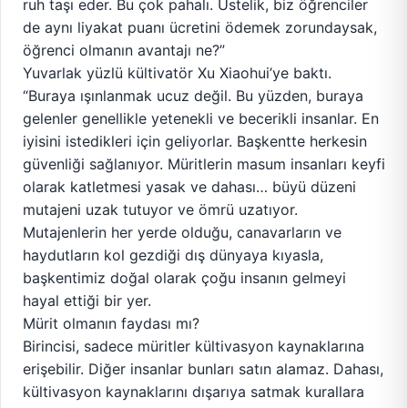
ruh taşı eder. Bu çok pahalı. Üstelik, biz öğrenciler
de aynı liyakat puanı ücretini ödemek zorundaysak,
öğrenci olmanın avantajı ne?”
Yuvarlak yüzlü kültivatör Xu Xiaohui’ye baktı.
“Buraya ışınlanmak ucuz değil. Bu yüzden, buraya
gelenler genellikle yetenekli ve becerikli insanlar. En
iyisini istedikleri için geliyorlar. Başkentte herkesin
güvenliği sağlanıyor. Müritlerin masum insanları keyfi
olarak katletmesi yasak ve dahası… büyü düzeni
mutajeni uzak tutuyor ve ömrü uzatıyor.
Mutajenlerin her yerde olduğu, canavarların ve
haydutların kol gezdiği dış dünyaya kıyasla,
başkentimiz doğal olarak çoğu insanın gelmeyi
hayal ettiği bir yer.
Mürit olmanın faydası mı?
Birincisi, sadece müritler kültivasyon kaynaklarına
erişebilir. Diğer insanlar bunları satın alamaz. Dahası,
kültivasyon kaynaklarını dışarıya satmak kurallara