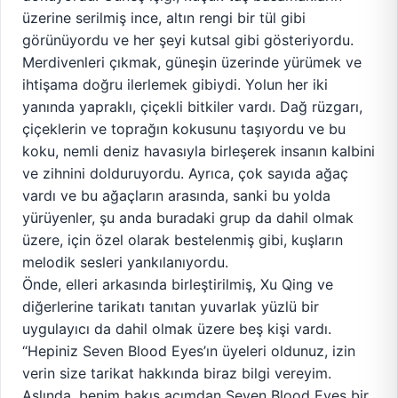
üzerine serilmiş ince, altın rengi bir tül gibi
görünüyordu ve her şeyi kutsal gibi gösteriyordu.
Merdivenleri çıkmak, güneşin üzerinde yürümek ve
ihtişama doğru ilerlemek gibiydi. Yolun her iki
yanında yapraklı, çiçekli bitkiler vardı. Dağ rüzgarı,
çiçeklerin ve toprağın kokusunu taşıyordu ve bu
koku, nemli deniz havasıyla birleşerek insanın kalbini
ve zihnini dolduruyordu. Ayrıca, çok sayıda ağaç
vardı ve bu ağaçların arasında, sanki bu yolda
yürüyenler, şu anda buradaki grup da dahil olmak
üzere, için özel olarak bestelenmiş gibi, kuşların
melodik sesleri yankılanıyordu.
Önde, elleri arkasında birleştirilmiş, Xu Qing ve
diğerlerine tarikatı tanıtan yuvarlak yüzlü bir
uygulayıcı da dahil olmak üzere beş kişi vardı.
“Hepiniz Seven Blood Eyes’ın üyeleri oldunuz, izin
verin size tarikat hakkında biraz bilgi vereyim.
Aslında, benim bakış açımdan Seven Blood Eyes bir