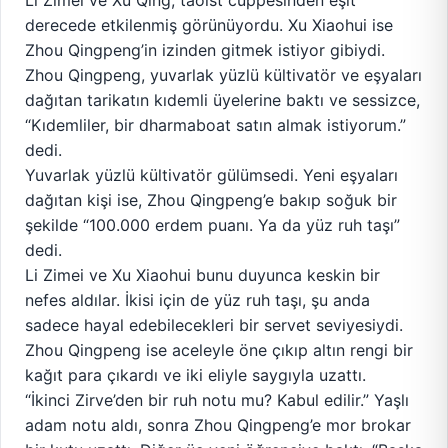
Li Zimei ve Xu Qing, taoist cüppesinden eşit
derecede etkilenmiş görünüyordu. Xu Xiaohui ise
Zhou Qingpeng’in izinden gitmek istiyor gibiydi.
Zhou Qingpeng, yuvarlak yüzlü kültivatör ve eşyaları
dağıtan tarikatın kıdemli üyelerine baktı ve sessizce,
“Kıdemliler, bir dharmaboat satın almak istiyorum.”
dedi.
Yuvarlak yüzlü kültivatör gülümsedi. Yeni eşyaları
dağıtan kişi ise, Zhou Qingpeng’e bakıp soğuk bir
şekilde “100.000 erdem puanı. Ya da yüz ruh taşı”
dedi.
Li Zimei ve Xu Xiaohui bunu duyunca keskin bir
nefes aldılar. İkisi için de yüz ruh taşı, şu anda
sadece hayal edebilecekleri bir servet seviyesiydi.
Zhou Qingpeng ise aceleyle öne çıkıp altın rengi bir
kağıt para çıkardı ve iki eliyle saygıyla uzattı.
“İkinci Zirve’den bir ruh notu mu? Kabul edilir.” Yaşlı
adam notu aldı, sonra Zhou Qingpeng’e mor brokar