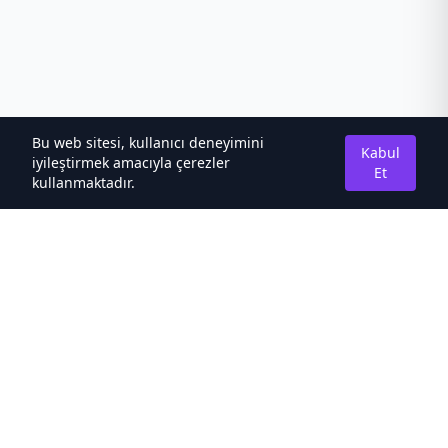
Bu web sitesi, kullanıcı deneyimini
Kabul
iyileştirmek amacıyla çerezler
Et
kullanmaktadır.
Hakkımızda
Kaliteli Türkçe Roman&Novel Sitesi