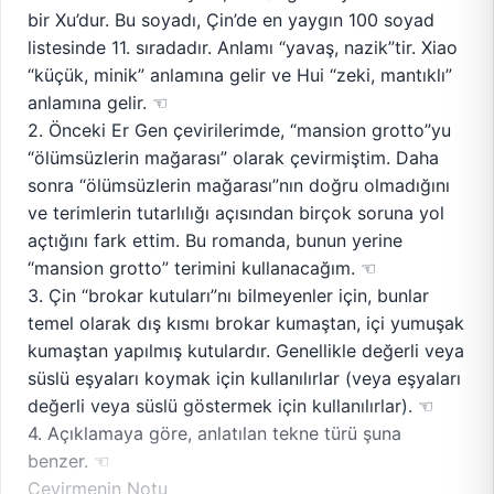
bir Xu’dur. Bu soyadı, Çin’de en yaygın 100 soyad
listesinde 11. sıradadır. Anlamı “yavaş, nazik”tir. Xiao
“küçük, minik” anlamına gelir ve Hui “zeki, mantıklı”
anlamına gelir. ☜
2. Önceki Er Gen çevirilerimde, “mansion grotto”yu
“ölümsüzlerin mağarası” olarak çevirmiştim. Daha
sonra “ölümsüzlerin mağarası”nın doğru olmadığını
ve terimlerin tutarlılığı açısından birçok soruna yol
açtığını fark ettim. Bu romanda, bunun yerine
“mansion grotto” terimini kullanacağım. ☜
3. Çin “brokar kutuları”nı bilmeyenler için, bunlar
temel olarak dış kısmı brokar kumaştan, içi yumuşak
kumaştan yapılmış kutulardır. Genellikle değerli veya
süslü eşyaları koymak için kullanılırlar (veya eşyaları
değerli veya süslü göstermek için kullanılırlar). ☜
4. Açıklamaya göre, anlatılan tekne türü şuna
benzer. ☜
Çevirmenin Notu