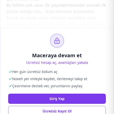
Bu bölüm çok uzun. İlk yayınlanmasından sonraki ilk
bölüm olduğu için… ikiye bölmeye kıyamadım.
Ancak, bu kadar uzun bölümler genellikle ikiye
bölünecek, çünkü çevirisi iki kat daha uzun sürüyor.
Maceraya devam et
Ücretsiz hesap aç, avantajları yakala
Her gün ücretsiz bölüm aç
Noveli yer imleyle kaydet, ilerlemeyi takip et
Çevirmene destek ver, yorumlarını paylaş
Giriş Yap
Ücretsiz Kayıt Ol