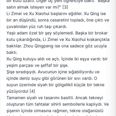
bir kutu uzattı. Diğer üç yeni öğrenciye baktı. “Başka
satın almak isteyen var mı?” [3]
Li Zimei ve Xu Xiaohui başlarını eğdiler. Xu Qing ise
bir an düşündü, sonra cesaretini topladı, öne çıktı ve
çuvalından yüz ruh taşı çıkardı.
Yaşlı adam özel bir şey söylemedi. Başka bir brokar
kutu çıkardığında, Li Zimei ve Xu Xiaohui kıskançlıkla
baktılar. Zhou Qingpeng ise ona sadece göz ucuyla
baktı.
Xu Qing kutuyu aldı ve açtı. İçinde iki eşya vardı: bir
yeşim parçası ve şeffaf bir şişe.
Şişe sıradışıydı. Avucunun içine sığabiliyordu ve
içinde deniz suyu gibi görünen bir sıvı vardı. O
suyun üzerinde siyah bir gölgelikli küçük bir tekne
yüzüyordu! [4]
Tamamen siyah ve tasarımı basitti. Ancak tekneyi
oluşturan tüm tahtalar sihirli sembollerle kaplıydı. Ve
şişenin içinde olmasına rağmen, tekne olağanüstü