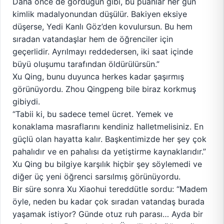
Daha önce de gördüğün gibi, bu puanlar her gün
kimlik madalyonundan düşülür. Bakiyen eksiye
düşerse, Yedi Kanlı Göz’den kovulursun. Bu hem
sıradan vatandaşlar hem de öğrenciler için
geçerlidir. Ayrılmayı reddedersen, iki saat içinde
büyü oluşumu tarafından öldürülürsün.”
Xu Qing, bunu duyunca herkes kadar şaşırmış
görünüyordu. Zhou Qingpeng bile biraz korkmuş
gibiydi.
“Tabii ki, bu sadece temel ücret. Yemek ve
konaklama masraflarını kendiniz halletmelisiniz. En
güçlü olan hayatta kalır. Başkentimizde her şey çok
pahalıdır ve en pahalısı da yetiştirme kaynaklarıdır.”
Xu Qing bu bilgiye karşılık hiçbir şey söylemedi ve
diğer üç yeni öğrenci sarsılmış görünüyordu.
Bir süre sonra Xu Xiaohui tereddütle sordu: “Madem
öyle, neden bu kadar çok sıradan vatandaş burada
yaşamak istiyor? Günde otuz ruh parası… Ayda bir