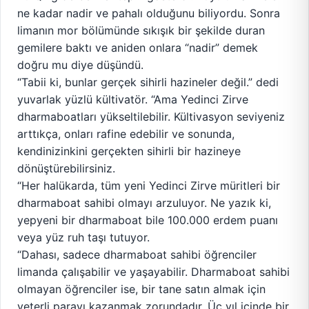
ne kadar nadir ve pahalı olduğunu biliyordu. Sonra
limanın mor bölümünde sıkışık bir şekilde duran
gemilere baktı ve aniden onlara “nadir” demek
doğru mu diye düşündü.
“Tabii ki, bunlar gerçek sihirli hazineler değil.” dedi
yuvarlak yüzlü kültivatör. “Ama Yedinci Zirve
dharmaboatları yükseltilebilir. Kültivasyon seviyeniz
arttıkça, onları rafine edebilir ve sonunda,
kendinizinkini gerçekten sihirli bir hazineye
dönüştürebilirsiniz.
“Her halükarda, tüm yeni Yedinci Zirve müritleri bir
dharmaboat sahibi olmayı arzuluyor. Ne yazık ki,
yepyeni bir dharmaboat bile 100.000 erdem puanı
veya yüz ruh taşı tutuyor.
“Dahası, sadece dharmaboat sahibi öğrenciler
limanda çalışabilir ve yaşayabilir. Dharmaboat sahibi
olmayan öğrenciler ise, bir tane satın almak için
yeterli parayı kazanmak zorundadır. Üç yıl içinde bir