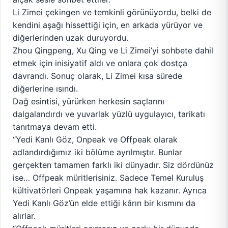
Li Zimei çekingen ve temkinli görünüyordu, belki de
kendini aşağı hissettiği için, en arkada yürüyor ve
diğerlerinden uzak duruyordu.
Zhou Qingpeng, Xu Qing ve Li Zimei’yi sohbete dahil
etmek için inisiyatif aldı ve onlara çok dostça
davrandı. Sonuç olarak, Li Zimei kısa sürede
diğerlerine ısındı.
Dağ esintisi, yürürken herkesin saçlarını
dalgalandırdı ve yuvarlak yüzlü uygulayıcı, tarikatı
tanıtmaya devam etti.
“Yedi Kanlı Göz, Onpeak ve Offpeak olarak
adlandırdığımız iki bölüme ayrılmıştır. Bunlar
gerçekten tamamen farklı iki dünyadır. Siz dördünüz
ise… Offpeak müritlerisiniz. Sadece Temel Kuruluş
kültivatörleri Onpeak yaşamına hak kazanır. Ayrıca
Yedi Kanlı Göz’ün elde ettiği kârın bir kısmını da
alırlar.