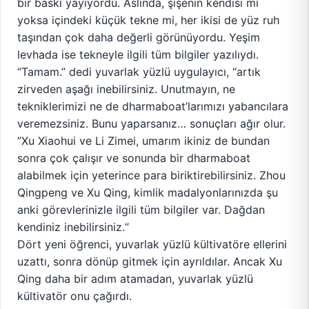
bir baskı yayıyordu. Aslında, şişenin kendisi mi
yoksa içindeki küçük tekne mi, her ikisi de yüz ruh
taşından çok daha değerli görünüyordu. Yeşim
levhada ise tekneyle ilgili tüm bilgiler yazılıydı.
“Tamam.” dedi yuvarlak yüzlü uygulayıcı, “artık
zirveden aşağı inebilirsiniz. Unutmayın, ne
tekniklerimizi ne de dharmaboat’larımızı yabancılara
veremezsiniz. Bunu yaparsanız… sonuçları ağır olur.
”Xu Xiaohui ve Li Zimei, umarım ikiniz de bundan
sonra çok çalışır ve sonunda bir dharmaboat
alabilmek için yeterince para biriktirebilirsiniz. Zhou
Qingpeng ve Xu Qing, kimlik madalyonlarınızda şu
anki görevlerinizle ilgili tüm bilgiler var. Dağdan
kendiniz inebilirsiniz.“
Dört yeni öğrenci, yuvarlak yüzlü kültivatöre ellerini
uzattı, sonra dönüp gitmek için ayrıldılar. Ancak Xu
Qing daha bir adım atamadan, yuvarlak yüzlü
kültivatör onu çağırdı.