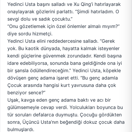
Yedinci Usta başını salladı ve Xu Qing’i hatırlayarak
onaylayarak gözlerini parlattı. “Şimdi hatırladım. O
sevgi dolu ve sadık çocuktu.”
“Onu gözetlemek için özel önlemler almalı mıyım?”
diye sordu hizmetçi.
Yedinci Usta elini reddedercesine salladı. “Gerek
yok. Bu kaotik dünyada, hayatta kalmak isteyenler
kendi güçlerine güvenmek zorundadır. Kendi başına
idare edebiliyorsa, sonunda bana geldiğinde ona iyi
bir şansla ödüllendireceğim.” Yedinci Usta, köpekle
dövüşen genç adama işaret etti. “Bu genç adamla
Çocuk arasında hangisi kurt yavrusuna daha çok
benziyor sence?”
Uşak, kavga eden genç adama baktı ve acı bir
gülümsemeyle cevap verdi. Yolculukları boyunca bu
tür soruları defalarca duymuştu. Çocuğu gördükten
sonra, Üçüncü Usta’nın beğendiği dokuz çocuk daha
bulmuşlardı.