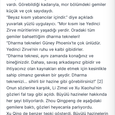
vardı. Görebildiği kadarıyla, mor bölümdeki gemiler
küçük ve çok sayıdaydı.
“Beyaz kısım yabancılar içindir.” diye açıkladı
yuvarlak yüzlü uygulayıcı. “Mor kısım ise Yedinci
Zirve müritlerinin yaşadığı yerdir. Oradaki tüm
gemiler bahsettiğim dharma tekneleri!
“Dharma tekneleri Güney Phoenix’te çok ünlüdür.
Yedinci Zirve’nin ruhu ve kalbi gibidirler.
”Dharma teknesi, aynı zamanda konağınız ve
bineğinizdir. Dahası, savaş arkadaşınız gibidir ve
ihtiyacınız olan kaynakları elde etmek için kesinlikle
sahip olmanız gereken bir şeydir. Dharma
teknenizi… sihirli bir hazine gibi görebilirsiniz!” [2]
Onun sözlerine karşılık, Li Zimei ve Xu Xiaohui’nin
gözleri fal taşı gibi açıldı. Büyülü hazineler hakkında
her şeyi biliyorlardı. Zhou Qingpeng de aşağıdaki
gemilere baktı, gözleri heyecanla parlıyordu.
Xu Qing de benzer tepki gösterdi. Büyülü hazinelerin