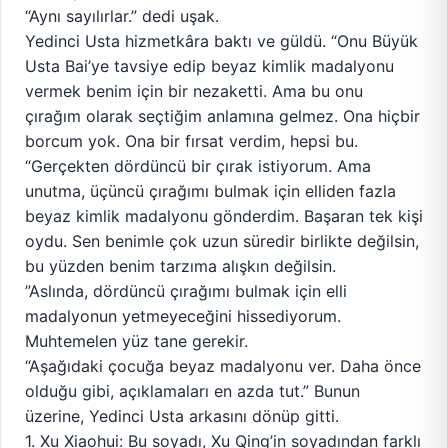
“Aynı sayılırlar.” dedi uşak.
Yedinci Usta hizmetkâra baktı ve güldü. “Onu Büyük
Usta Bai’ye tavsiye edip beyaz kimlik madalyonu
vermek benim için bir nezaketti. Ama bu onu
çırağım olarak seçtiğim anlamına gelmez. Ona hiçbir
borcum yok. Ona bir fırsat verdim, hepsi bu.
“Gerçekten dördüncü bir çırak istiyorum. Ama
unutma, üçüncü çırağımı bulmak için elliden fazla
beyaz kimlik madalyonu gönderdim. Başaran tek kişi
oydu. Sen benimle çok uzun süredir birlikte değilsin,
bu yüzden benim tarzıma alışkın değilsin.
”Aslında, dördüncü çırağımı bulmak için elli
madalyonun yetmeyeceğini hissediyorum.
Muhtemelen yüz tane gerekir.
“Aşağıdaki çocuğa beyaz madalyonu ver. Daha önce
olduğu gibi, açıklamaları en azda tut.” Bunun
üzerine, Yedinci Usta arkasını dönüp gitti.
1. Xu Xiaohui: Bu soyadı, Xu Qing’in soyadından farklı