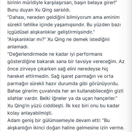
birinin müridiyle karşılaşırsan, başın belaya girer!“
Bunu duyan Xu Qing sarsıldı.
”Dahası, nereden geldiğini bilmiyorum ama eminim
sürekli tehlike içinde yaşamışsındır. Bu yüzden bazı
içgüdüsel alışkanlıklar geliştirmişsindir.“
”Alışkanlıklar mı?” Xu Qing ne demek istediğini
anlamadı.
“Değerlendirmede ne kadar iyi performans
gösterdiğine bakarak sana bir tavsiye vereceğim. Az
önce zirveye çıkarken sağ elini neredeyse hiç
hareket ettirmedin. Sağ işaret parmağın ve orta
parmağın sürekli hazır durumda gibi görünüyordu.
Bahse girerim çuvalında her an kullanabileceğin gizli
silahlar vardır. Belki iğneler ya da uçan hançerler.”
Xu Qing’in yüzü ciddileşti. İlk kez biri onu bu kadar
kolay anlayabilmişti.
Adam geniş bir gülümsemeyle devam etti: “Bu
alışkanlığın ikinci doğan haline gelmesine izin verme.