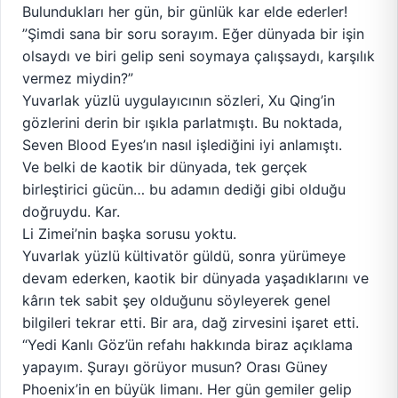
Bulundukları her gün, bir günlük kar elde ederler!
”Şimdi sana bir soru sorayım. Eğer dünyada bir işin
olsaydı ve biri gelip seni soymaya çalışsaydı, karşılık
vermez miydin?”
Yuvarlak yüzlü uygulayıcının sözleri, Xu Qing’in
gözlerini derin bir ışıkla parlatmıştı. Bu noktada,
Seven Blood Eyes’ın nasıl işlediğini iyi anlamıştı.
Ve belki de kaotik bir dünyada, tek gerçek
birleştirici gücün… bu adamın dediği gibi olduğu
doğruydu. Kar.
Li Zimei’nin başka sorusu yoktu.
Yuvarlak yüzlü kültivatör güldü, sonra yürümeye
devam ederken, kaotik bir dünyada yaşadıklarını ve
kârın tek sabit şey olduğunu söyleyerek genel
bilgileri tekrar etti. Bir ara, dağ zirvesini işaret etti.
“Yedi Kanlı Göz’ün refahı hakkında biraz açıklama
yapayım. Şurayı görüyor musun? Orası Güney
Phoenix’in en büyük limanı. Her gün gemiler gelip