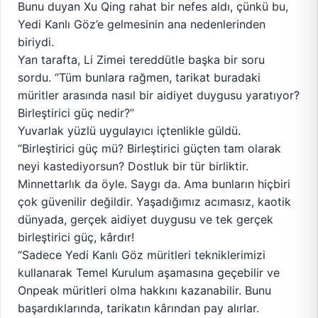
Bunu duyan Xu Qing rahat bir nefes aldı, çünkü bu,
Yedi Kanlı Göz’e gelmesinin ana nedenlerinden
biriydi.
Yan tarafta, Li Zimei tereddütle başka bir soru
sordu. “Tüm bunlara rağmen, tarikat buradaki
müritler arasında nasıl bir aidiyet duygusu yaratıyor?
Birleştirici güç nedir?”
Yuvarlak yüzlü uygulayıcı içtenlikle güldü.
“Birleştirici güç mü? Birleştirici güçten tam olarak
neyi kastediyorsun? Dostluk bir tür birliktir.
Minnettarlık da öyle. Saygı da. Ama bunların hiçbiri
çok güvenilir değildir. Yaşadığımız acımasız, kaotik
dünyada, gerçek aidiyet duygusu ve tek gerçek
birleştirici güç, kârdır!
“Sadece Yedi Kanlı Göz müritleri tekniklerimizi
kullanarak Temel Kurulum aşamasına geçebilir ve
Onpeak müritleri olma hakkını kazanabilir. Bunu
başardıklarında, tarikatın kârından pay alırlar.