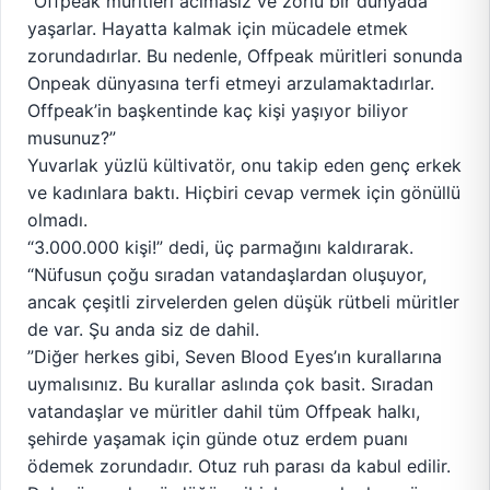
“Offpeak müritleri acımasız ve zorlu bir dünyada
yaşarlar. Hayatta kalmak için mücadele etmek
zorundadırlar. Bu nedenle, Offpeak müritleri sonunda
Onpeak dünyasına terfi etmeyi arzulamaktadırlar.
Offpeak’in başkentinde kaç kişi yaşıyor biliyor
musunuz?”
Yuvarlak yüzlü kültivatör, onu takip eden genç erkek
ve kadınlara baktı. Hiçbiri cevap vermek için gönüllü
olmadı.
“3.000.000 kişi!” dedi, üç parmağını kaldırarak.
“Nüfusun çoğu sıradan vatandaşlardan oluşuyor,
ancak çeşitli zirvelerden gelen düşük rütbeli müritler
de var. Şu anda siz de dahil.
”Diğer herkes gibi, Seven Blood Eyes’ın kurallarına
uymalısınız. Bu kurallar aslında çok basit. Sıradan
vatandaşlar ve müritler dahil tüm Offpeak halkı,
şehirde yaşamak için günde otuz erdem puanı
ödemek zorundadır. Otuz ruh parası da kabul edilir.