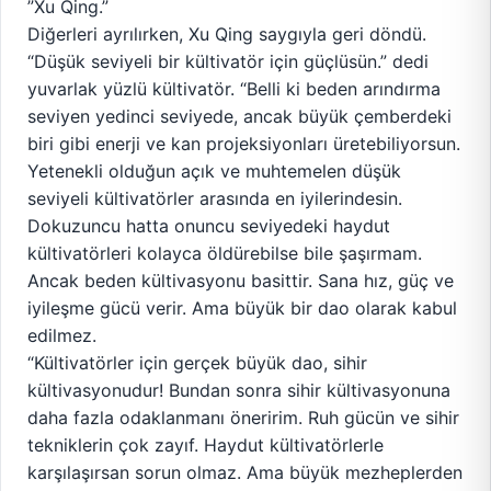
”Xu Qing.”
Diğerleri ayrılırken, Xu Qing saygıyla geri döndü.
“Düşük seviyeli bir kültivatör için güçlüsün.” dedi
yuvarlak yüzlü kültivatör. “Belli ki beden arındırma
seviyen yedinci seviyede, ancak büyük çemberdeki
biri gibi enerji ve kan projeksiyonları üretebiliyorsun.
Yetenekli olduğun açık ve muhtemelen düşük
seviyeli kültivatörler arasında en iyilerindesin.
Dokuzuncu hatta onuncu seviyedeki haydut
kültivatörleri kolayca öldürebilse bile şaşırmam.
Ancak beden kültivasyonu basittir. Sana hız, güç ve
iyileşme gücü verir. Ama büyük bir dao olarak kabul
edilmez.
“Kültivatörler için gerçek büyük dao, sihir
kültivasyonudur! Bundan sonra sihir kültivasyonuna
daha fazla odaklanmanı öneririm. Ruh gücün ve sihir
tekniklerin çok zayıf. Haydut kültivatörlerle
karşılaşırsan sorun olmaz. Ama büyük mezheplerden