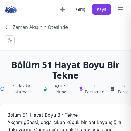
Skip
Ana 
Giriş
Kayıt
to
content
Zaman Akışının Ötesinde
Bölüm 51 Hayat Boyu Bir
Tekne
21 dakika
4,017
1
37
okuma
kelime
Parşömen
Parça
Bölüm 51: Hayat Boyu Bir Tekne
Akşam güneşi, dağa çıkan küçük bir patikaya ışığını
döküyordu. Güneş ışığı, küçük taş basamakların