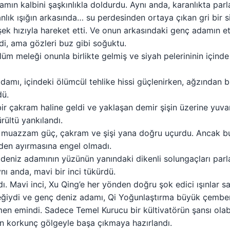
mın kalbini şaşkınlıkla doldurdu. Aynı anda, karanlıkta parla
anlık ışığın arkasında… su perdesinden ortaya çıkan gri bir si
mşek hızıyla hareket etti. Ve onun arkasındaki genç adamın e
di, ama gözleri buz gibi soğuktu.
lüm meleği onunla birlikte gelmiş ve siyah pelerininin içinde 
damı, içindeki ölümcül tehlike hissi güçlenirken, ağzından 
dü.
 çakram haline geldi ve yaklaşan demir şişin üzerine yuvarla
rültü yankılandı.
aki muazzam güç, çakram ve şişi yana doğru uçurdu. Ancak b
nden ayırmasına engel olmadı.
 deniz adamının yüzünün yanındaki dikenli solungaçları par
nı anda, mavi bir inci tükürdü.
ı. Mavi inci, Xu Qing’e her yönden doğru şok edici ışınlar sa
eğiydi ve genç deniz adamı, Qi Yoğunlaştırma büyük çemberi
emindi. Sadece Temel Kurucu bir kültivatörün şansı olabili
an korkunç gölgeyle başa çıkmaya hazırlandı.