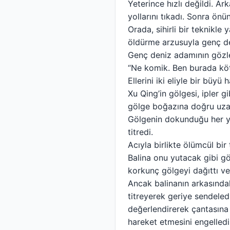
Yeterince hızlı değildi. Ar
yollarını tıkadı. Sonra önün
Orada, sihirli bir teknikle 
öldürme arzusuyla genç de
Genç deniz adamının gözler
“Ne komik. Ben burada kötü
Ellerini iki eliyle bir bü
Xu Qing’in gölgesi, ipler g
gölge boğazına doğru uza
Gölgenin dokunduğu her yer
titredi.
Acıyla birlikte ölümcül bir
Balina onu yutacak gibi gö
korkunç gölgeyi dağıttı ve
Ancak balinanın arkasında
titreyerek geriye sendeled
değerlendirerek çantasına
hareket etmesini engelled