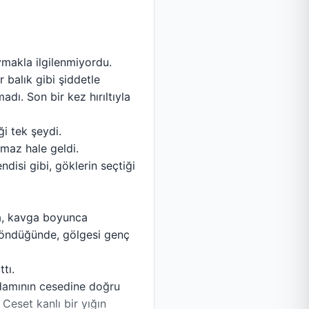
ymakla ilgilenmiyordu.
 balık gibi şiddetle
dı. Son bir kez hırıltıyla
i tek şeydi.
maz hale geldi.
disi gibi, göklerin seçtiği
nra, kavga boyunca
 döndüğünde, gölgesi genç
tı.
adamının cesedine doğru
eset kanlı bir yığın