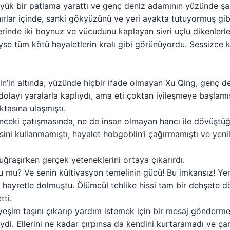
ük bir patlama yarattı ve genç deniz adamının yüzünde şaşk
nırlar içinde, sanki gökyüzünü ve yeri ayakta tutuyormuş gib
erinde iki boynuz ve vücudunu kaplayan sivri uçlu dikenler
se tüm kötü hayaletlerin kralı gibi görünüyordu. Sessizce kü
n’in altında, yüzünde hiçbir ifade olmayan Xu Qing, genç d
dolayı yaralarla kaplıydı, ama eti çoktan iyileşmeye başlamış
tasına ulaşmıştı.
ceki çatışmasında, ne de insan olmayan hancı ile dövüştüğ
sini kullanmamıştı, hayalet hobgoblin’i çağırmamıştı ve yen
uğraşırken gerçek yeteneklerini ortaya çıkarırdı.
nu mu? Ve senin kültivasyon temelinin gücü! Bu imkansız! Ye
hayretle dolmuştu. Ölümcül tehlike hissi tam bir dehşete
ti.
m yeşim taşını çıkarıp yardım istemek için bir mesaj gönderm
ydi. Ellerini ne kadar çırpınsa da kendini kurtaramadı ve ça