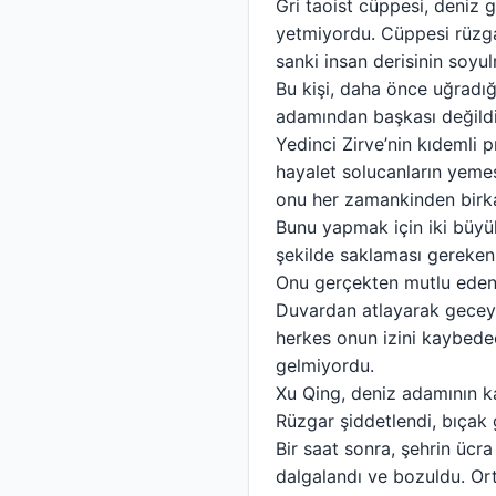
Gri taoist cüppesi, deniz
yetmiyordu. Cüppesi rüzga
sanki insan derisinin soyu
Bu kişi, daha önce uğradığ
adamından başkası değildi
Yedinci Zirve’nin kıdemli 
hayalet solucanların yemes
onu her zamankinden birka
Bunu yapmak için iki büyük 
şekilde saklaması gereken
Onu gerçekten mutlu eden
Duvardan atlayarak geceye
herkes onun izini kaybedec
gelmiyordu.
Xu Qing, deniz adamının k
Rüzgar şiddetlendi, bıçak 
Bir saat sonra, şehrin ücr
dalgalandı ve bozuldu. Orta