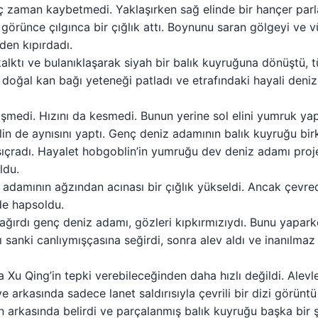
ç zaman kaybetmedi. Yaklaşırken sağ elinde bir hançer parl
örünce çılgınca bir çığlık attı. Boynunu saran gölgeyi ve vü
den kıpırdadı.
alktı ve bulanıklaşarak siyah bir balık kuyruğuna dönüştü, 
 doğal kan bağı yeteneği patladı ve etrafındaki hayali deni
işmedi. Hızını da kesmedi. Bunun yerine sol elini yumruk ya
n de aynısını yaptı. Genç deniz adamının balık kuyruğu birk
 sıçradı. Hayalet hobgoblin’in yumruğu dev deniz adamı proj
ldu.
 adamının ağzından acınası bir çığlık yükseldi. Ancak çevre
nde hapsoldu.
bağırdı genç deniz adamı, gözleri kıpkırmızıydı. Bunu yapark
ı sanki canlıymışçasına seğirdi, sonra alev aldı ve inanılmaz
a Xu Qing’in tepki verebileceğinden daha hızlı değildi. Alev
e arkasında sadece lanet saldırısıyla çevrili bir dizi görüntü 
 arkasında belirdi ve parçalanmış balık kuyruğu başka bir