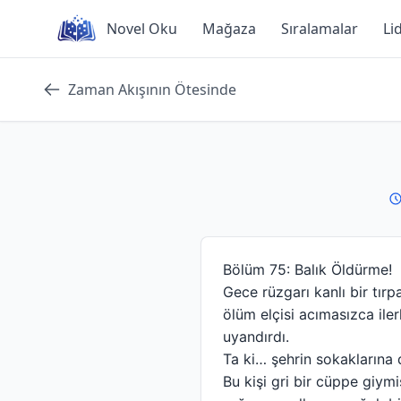
Skip
Novel Oku
Mağaza
Sıralamalar
Li
to
content
Zaman Akışının Ötesinde
Bölüm 75: Balık Öldürme!
Gece rüzgarı kanlı bir tırp
ölüm elçisi acımasızca iler
uyandırdı.
Ta ki… şehrin sokaklarına 
Bu kişi gri bir cüppe giymi