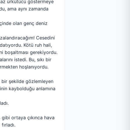
a az ürkütücü göstermeye
ordu, ama aynı zamanda
içinde olan genç deniz
ezalandıracağım! Cesedini
datıyordu. Kötü ruh hali,
ni boşaltması gerekiyordu.
rını istedi. Bu, sıkı bir
ürmekten hoşlanıyordu.
 bir şekilde gözlemleyen
izinin kaybolduğu anlamına
adı.
 gibi ortaya çıkınca hava
fırladı.