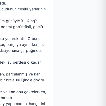
adı.
cudunun çeşitli yerlerinin
tüm gücüyle Xu Qing’e
z adamı görüntüsü, güçlü
pıp yumruk attı. O bunu
aç parçaya ayrılırken, et
eksiyonuna çarptığında,
deki su perdesi o kadar
en, parçalanmış ve kanlı
 bir hızla Xu Qing’e doğru
ler ve kan onu çevrelerken,
bıraktı.
 şey yapamadan, hançerini