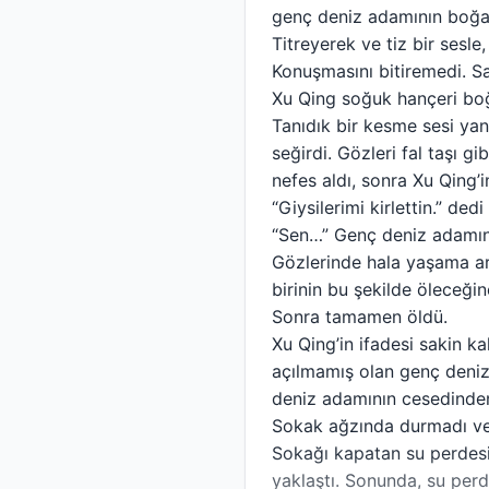
genç deniz adamının boğa
Titreyerek ve tiz bir sesle
Konuşmasını bitiremedi. S
Xu Qing soğuk hançeri boğ
Tanıdık bir kesme sesi yank
seğirdi. Gözleri fal taşı 
nefes aldı, sonra Xu Qing’i
“Giysilerimi kirlettin.” d
“Sen…” Genç deniz adamını
Gözlerinde hala yaşama arz
birinin bu şekilde öleceği
Sonra tamamen öldü.
Xu Qing’in ifadesi sakin ka
açılmamış olan genç deniz
deniz adamının cesedinden 
Sokak ağzında durmadı ve 
Sokağı kapatan su perdesi
yaklaştı. Sonunda, su per