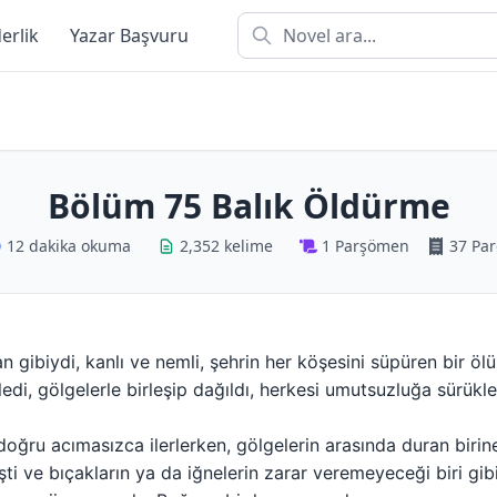
derlik
Yazar Başvuru
Bölüm 75 Balık Öldürme
12 dakika okuma
2,352 kelime
1 Parşömen
37 Par
an gibiydi, kanlı ve nemli, şehrin her köşesini süpüren bir ölü
ledi, gölgelerle birleşip dağıldı, herkesi umutsuzluğa sürükle
doğru acımasızca ilerlerken, gölgelerin arasında duran birin
şti ve bıçakların ya da iğnelerin zarar veremeyeceği biri gib