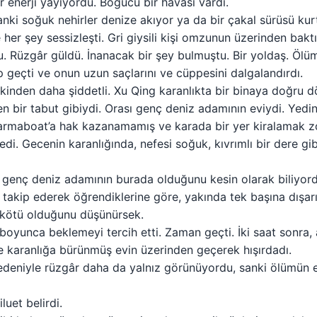
r enerji yayıyordu. Boğucu bir havası vardı.
nki soğuk nehirler denize akıyor ya da bir çakal sürüsü kurtl
her şey sessizleşti. Gri giysili kişi omzunun üzerinden baktı
u. Rüzgâr güldü. İnanacak bir şey bulmuştu. Bir yoldaş. Ölüm 
ip geçti ve onun uzun saçlarını ve cüppesini dalgalandırdı.
inden daha şiddetli. Xu Qing karanlıkta bir binaya doğru d
n bir tabut gibiydi. Orası genç deniz adamının eviydi. Yedinc
harmaboat’a hak kazanamamış ve karada bir yer kiralamak z
edi. Gecenin karanlığında, nefesi soğuk, kıvrımlı bir dere gib
 genç deniz adamının burada olduğunu kesin olarak biliyord
takip ederek öğrendiklerine göre, yakında tek başına dışarı
r kötü olduğunu düşünürsek.
oyunca beklemeyi tercih etti. Zaman geçti. İki saat sonra, 
ve karanlığa bürünmüş evin üzerinden geçerek hışırdadı.
edeniyle rüzgâr daha da yalnız görünüyordu, sanki ölümün
luet belirdi.