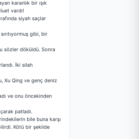
yan karanlık bir ışık
luet vardı!
trafında siyah saçlar
sırıtıyormuş gibi, bir
bu sözler döküldü. Sonra
ndı. İki silah
u, Xu Qing ve genç deniz
ladı ve onu öncekinden
çarak patladı.
ndekilerin bile buna karşı
rdi. Kötü bir şekilde