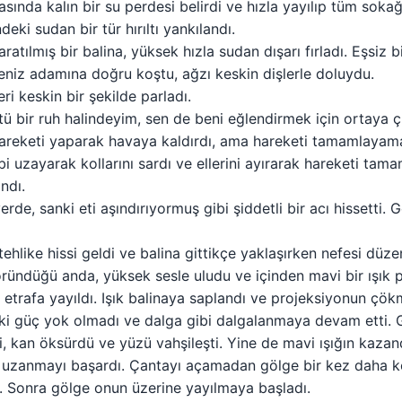
kasında kalın bir su perdesi belirdi ve hızla yayılıp tüm sok
deki sudan bir tür hırıltı yankılandı.
yaratılmış bir balina, yüksek hızla sudan dışarı fırladı. Eşsiz b
niz adamına doğru koştu, ağzı keskin dişlerle doluydu.
i keskin bir şekilde parladı.
 bir ruh halindeyim, sen de beni eğlendirmek için ortaya çı
yü hareketi yaparak havaya kaldırdı, ama hareketi tamamlayam
ibi uzayarak kollarını sardı ve ellerini ayırarak hareketi tam
ndı.
de, sanki eti aşındırıyormuş gibi şiddetli bir acı hissetti.
 tehlike hissi geldi ve balina gittikçe yaklaşırken nefesi düz
ründüğü anda, yüksek sesle uludu ve içinden mavi bir ışık pat
 etrafa yayıldı. Işık balinaya saplandı ve projeksiyonun çö
ki güç yok olmadı ve dalga gibi dalgalanmaya devam etti.
i, kan öksürdü ve yüzü vahşileşti. Yine de mavi ışığın kazan
 uzanmayı başardı. Çantayı açamadan gölge bir kez daha kol
i. Sonra gölge onun üzerine yayılmaya başladı.