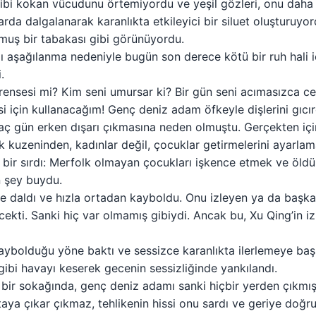
 gibi kokan vücudunu örtemiyordu ve yeşil gözleri, onu dah
rda dalgalanarak karanlıkta etkileyici bir siluet oluşturuy
lmuş bir tabakası gibi görünüyordu.
ı aşağılanma nedeniyle bugün son derece kötü bir ruh hali 
.
prensesi mi? Kim seni umursar ki? Bir gün seni acımasızca c
i için kullanacağım! Genç deniz adam öfkeyle dişlerini gıcır
ç gün erken dışarı çıkmasına neden olmuştu. Gerçekten içi
kuzeninden, kadınlar değil, çocuklar getirmelerini ayarlamala
 bir sırdı: Merfolk olmayan çocukları işkence etmek ve öld
 şey buydu.
 daldı ve hızla ortadan kayboldu. Onu izleyen ya da başka
ekti. Sanki hiç var olmamış gibiydi. Ancak bu, Xu Qing’in 
aybolduğu yöne baktı ve sessizce karanlıkta ilerlemeye başl
gibi havayı keserek gecenin sessizliğinde yankılandı.
a bir sokağında, genç deniz adamı sanki hiçbir yerden çıkmış
ya çıkar çıkmaz, tehlikenin hissi onu sardı ve geriye doğru 