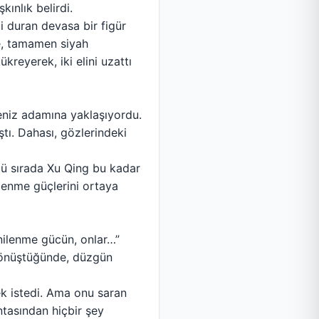
ınlık belirdi.
i duran devasa bir figür
le, tamamen siyah
kreyerek, iki elini uzattı
eniz adamına yaklaşıyordu.
tı. Dahası, gözlerindeki
ü sırada Xu Qing bu kadar
ilenme güçlerini ortaya
nilenme gücün, onlar…”
 dönüştüğünde, düzgün
ek istedi. Ama onu saran
ntasından hiçbir şey