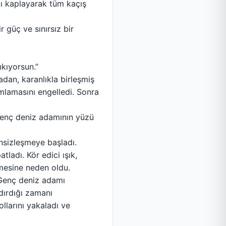
ağı kaplayarak tüm kaçış
ir güç ve sınırsız bir
kıyorsun.”
adan, karanlıkla birleşmiş
amlamasını engelledi. Sonra
 Genç deniz adamının yüzü
ensizleşmeye başladı.
ladı. Kör edici ışık,
kmesine neden oldu.
 Genç deniz adamı
dırdığı zamanı
larını yakaladı ve