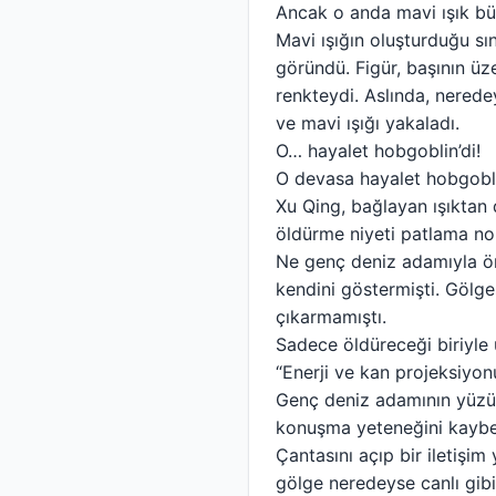
Ancak o anda mavi ışık büy
Mavi ışığın oluşturduğu sı
göründü. Figür, başının üz
renkteydi. Aslında, neredey
ve mavi ışığı yakaladı.
O… hayalet hobgoblin’di!
O devasa hayalet hobgobli
Xu Qing, bağlayan ışıktan 
öldürme niyeti patlama nok
Ne genç deniz adamıyla ön
kendini göstermişti. Gölge
çıkarmamıştı.
Sadece öldüreceği biriyle 
“Enerji ve kan projeksiyo
Genç deniz adamının yüzü 
konuşma yeteneğini kaybet
Çantasını açıp bir iletişi
gölge neredeyse canlı gibi