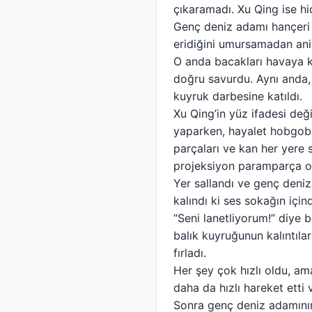
çıkaramadı. Xu Qing ise hi
Genç deniz adamı hançeri g
eridiğini umursamadan ani
O anda bacakları havaya k
doğru savurdu. Aynı anda,
kuyruk darbesine katıldı.
Xu Qing’in yüz ifadesi değ
yaparken, hayalet hobgobli
parçaları ve kan her yere
projeksiyon paramparça o
Yer sallandı ve genç deniz
kalındı ki ses sokağın içi
“Seni lanetliyorum!” diye 
balık kuyruğunun kalıntılar
fırladı.
Her şey çok hızlı oldu, am
daha da hızlı hareket etti v
Sonra genç deniz adamının