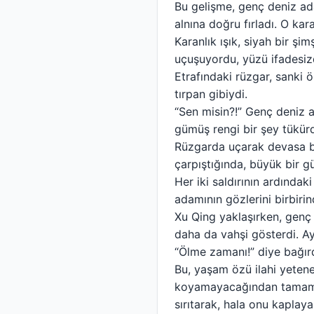
Bu gelişme, genç deniz ada
alnına doğru fırladı. O kar
Karanlık ışık, siyah bir şi
uçuşuyordu, yüzü ifadesiz
Etrafındaki rüzgar, sanki ö
tırpan gibiydi.
“Sen misin?!” Genç deniz a
gümüş rengi bir şey tükür
Rüzgarda uçarak devasa bir
çarpıştığında, büyük bir gü
Her iki saldırının ardınd
adamının gözlerini birbiri
Xu Qing yaklaşırken, genç
daha da vahşi gösterdi. Ay
“Ölme zamanı!” diye bağırd
Bu, yaşam özü ilahi yeten
koyamayacağından tamamen 
sırıtarak, hala onu kaplay