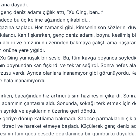
zına dayadı.
, genç deniz adamı çığlık attı, “Xu Qing, ben…”
adece bu üç kelime ağzından çıkabildi…
azına sapladı. Her zamanki gibi, kimsenin son sözlerini du
ılandı. Kan fışkırırken, genç deniz adamı, boynu kesilmiş bir
gibi açıldı ve omzunun üzerinden bakmaya çalıştı ama başarama
n önüne yere yığıldı.
edi Xu Qing yumuşak bir sesle. Bu, tüm kavga boyunca söylediğ
n boynundan kan fışkırdı ve tekrar seğirdi. Sonra nefes ala
usu vardı. Ayrıca olanlara inanamıyor gibi görünüyordu. Ken
ne hala inanamıyordu.
lırken, bacağından hız artırıcı tılsım hazinesini çıkardı. So
 adamının çantasını aldı. Sonunda, sokağı terk etmek için
ayrıldı ve ayaklarının üzerine geri döndü.
geriye dönüp katliama bakmadı. Sadece parmaklarını şıklat
 titredi ve hareket etmeye başladı. Küçülerek genç deniz 
desinin tüm gücü cesede odaklanınca bir gümbürtü duyuldu. C