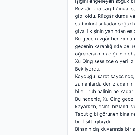
ışığını engelleyen soğuk bi
Rüzgâr ona çarptığında, sa
gibi oldu. Rüzgâr durdu ve 
su birikintisi kadar soğukt
giysili kişinin yanından es
Bu gece rüzgâr her zamank
gecenin karanlığında belire
öğrencisi olmadığı için d
Xu Qing sessizce o yeri izl
Bekliyordu.
Koyduğu işaret sayesinde,
zamanlarda deniz adamını 
bile… ruh halinin ne kada
Bu nedenle, Xu Qing gece b
kayarken, esinti hızlandı 
Tabut gibi görünen bina n
bir fısıltı gibiydi.
Binanın dış duvarında bir si