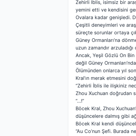
Zehirli İblis, isimsiz bir
yemini etti ve kendisini g
Ovalara kadar genişledi. Do
Çeşitli deneyimleri ve ara
süreçte sorunlar ortaya çı
Güney Ormanları’na dönme
uzun zamandır arzuladığı 
Ancak, Yeşil Gözlü On Bin Z
değil Güney Ormanları’ndan
Ölümünden onlarca yıl sonr
Kral’ın merak etmesini doğa
“Zehirli İblis ile ilişkiniz ne
Zhou Xuchuan doğrudan s
“…!”
Böcek Kral, Zhou Xuchuan’ı
düşüncelere dalmış gibi ağ
Böcek Kral kendi düşüncel
“Au Co’nun Şefi. Burada ne