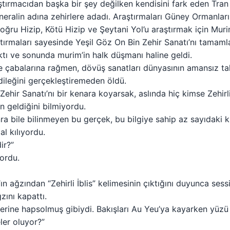
 araştırmacıdan başka bir şey değilken kendisini fark eden Tr
eneralin adına zehirlere adadı. Araştırmaları Güney Ormanlar
ğru Hizip, Kötü Hizip ve Şeytani Yol’u araştırmak için Murim’
ştırmaları sayesinde Yeşil Göz On Bin Zehir Sanatı’nı tamam
ktı ve sonunda murim’in halk düşmanı haline geldi.
 çabalarına rağmen, dövüş sanatları dünyasının amansız t
dileğini gerçekleştiremeden öldü.
ehir Sanatı’nı bir kenara koyarsak, aslında hiç kimse Zehirli
 geldiğini bilmiyordu.
a bile bilinmeyen bu gerçek, bu bilgiye sahip az sayıdaki k
l kılıyordu.
dir?”
ordu.
n ağzından “Zehirli İblis” kelimesinin çıktığını duyunca ses
zını kapattı.
erine hapsolmuş gibiydi. Bakışları Au Yeu’ya kayarken yüzü 
ler oluyor?”