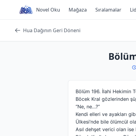
Skip
Novel Oku
Mağaza
Sıralamalar
Li
to
content
Hua Dağının Geri Döneni
Bölüm
Bölüm 196. İlahi Hekimin T
Böcek Kral gözlerinden şüp
“Ne, ne…?”
Kendi elleri ve ayakları gi
Ülkesi’nde bile ölümcül olan
Asıl dehşet verici olan ise