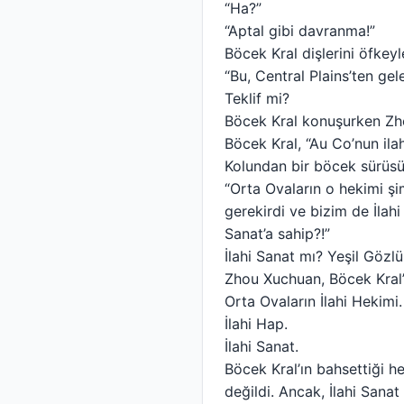
“Ha?”
“Aptal gibi davranma!”
Böcek Kral dişlerini öfkeyle
“Bu, Central Plains’ten gel
Teklif mi?
Böcek Kral konuşurken Zho
Böcek Kral, “Au Co’nun ila
Kolundan bir böcek sürüsü
“Orta Ovaların o hekimi şi
gerekirdi ve bizim de İlah
Sanat’a sahip?!”
İlahi Sanat mı? Yeşil Gözl
Zhou Xuchuan, Böcek Kral’ın
Orta Ovaların İlahi Hekimi.
İlahi Hap.
İlahi Sanat.
Böcek Kral’ın bahsettiği 
değildi. Ancak, İlahi Sanat