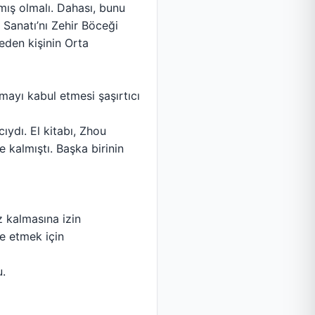
mış olmalı. Dahası, bunu
 Sanatı’nı Zehir Böceği
 eden kişinin Orta
tmayı kabul etmesi şaşırtıcı
ıydı. El kitabı, Zhou
kalmıştı. Başka birinin
z kalmasına izin
e etmek için
u.