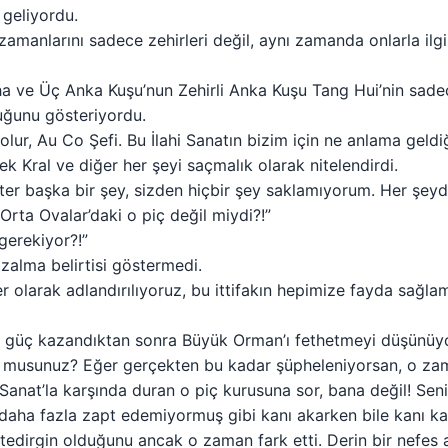
 geliyordu.
 zamanlarını sadece zehirleri değil, aynı zamanda onlarla ilgi
a ve Üç Anka Kuşu’nun Zehirli Anka Kuşu Tang Hui’nin sadece
uğunu gösteriyordu.
lur, Au Co Şefi. Bu İlahi Sanatın bizim için ne anlama geldiği
 Kral ve diğer her şeyi saçmalık olarak nitelendirdi.
ster başka bir şey, sizden hiçbir şey saklamıyorum. Her şeyde
 Orta Ovalar’daki o piç değil miydi?!”
gerekiyor?!”
azalma belirtisi göstermedi.
r olarak adlandırılıyoruz, bu ittifakın hepimize fayda sağ
 ve güç kazandıktan sonra Büyük Orman’ı fethetmeyi düşünüy
or musunuz? Eğer gerçekten bu kadar şüpheleniyorsan, o za
Sanat’la karşında duran o piç kurusuna sor, bana değil! Seni 
ni daha fazla zapt edemiyormuş gibi kanı akarken bile kanı ka
edirgin olduğunu ancak o zaman fark etti. Derin bir nefes a