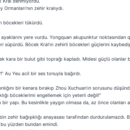
k Kral denmiyordu.
 Ormanları’nın zehir kralıydı.
 böcekleri tükürdü.
 ayaklarını yere vurdu. Yongquan akupunktur noktasından qi
i süpürdü. Böcek Kral’ın zehirli böcekleri güçlerini kaybe
k kara bir bulut gibi toprağı kapladı. Midesi güçlü olanlar 
!” Au Yeu acil bir ses tonuyla bağırdı.
ınlığını bir kenara bırakıp Zhou Xuchuan’ın sorusunu düşündü
klığı böceklerimi engellemek için yeterli değil!”
 bir yapı. Bu kesinlikle yaygın olmasa da, az önce olanları a
 bin zehir bağışıklığı anayasası tarafından durdurulamazdı. B
i, bu yüzden bundan emindi.