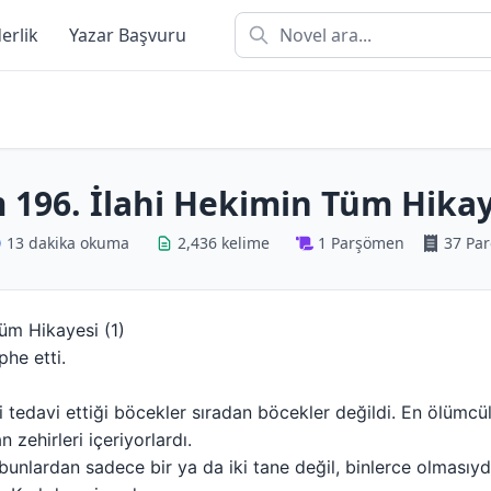
derlik
Yazar Başvuru
 196. İlahi Hekimin Tüm Hikaye
13 dakika okuma
2,436 kelime
1 Parşömen
37 Par
üm Hikayesi (1)
he etti.
bi tedavi ettiği böcekler sıradan böcekler değildi. En ölümcül
 zehirleri içeriyorlardı.
 bunlardan sadece bir ya da iki tane değil, binlerce olmasıyd