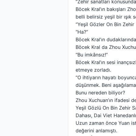
“Zehir sanatları konusund
Böcek Kral’ın bakışları Z
belli belirsiz yeşil bir ışık
“Yeşil Gözler On Bin Zehir
“Ha?”
Böcek Kral’ın dudaklarında
Böcek Kral da Zhou Xuchua
“Bu imkânsız!”
Böcek Kral’ın sesi inançsı
etmeye zorladı.
“O ihtiyarın hayatı boyunca
düşünmek. Beni aşağılamay
Bunu nereden biliyor?
Zhou Xuchuan’ın ifadesi de
Yeşil Gözlü On Bin Zehir Sa
Dahası, Dai Viet Hanedanlığ
Uzun zaman önce Yuan istil
değerini anlamıştı.