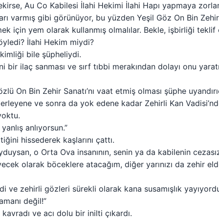
irse, Au Co Kabilesi İlahi Hekimi İlahi Hapı yapmaya zorla
arı varmış gibi görünüyor, bu yüzden Yeşil Göz On Bin Zehir
mek için yem olarak kullanmış olmalılar. Bekle, işbirliği teklif
yledi? İlahi Hekim miydi?
kimliği bile şüpheliydi.
eni bir ilaç sanması ve sırf tıbbi merakından dolayı onu yara
özlü On Bin Zehir Sanatı’nı vaat etmiş olması şüphe uyandırıc
rleyene ve sonra da yok edene kadar Zehirli Kan Vadisi’nde 
yoktu.
 yanlış anlıyorsun.”
tiğini hissederek kaşlarını çattı.
yduysan, o Orta Ova insanının, senin ya da kabilenin cezası
ecek olarak böceklere atacağım, diğer yarınızı da zehir eld
i ve zehirli gözleri sürekli olarak kana susamışlık yayıyord
amanı değil!”
avradı ve acı dolu bir inilti çıkardı.