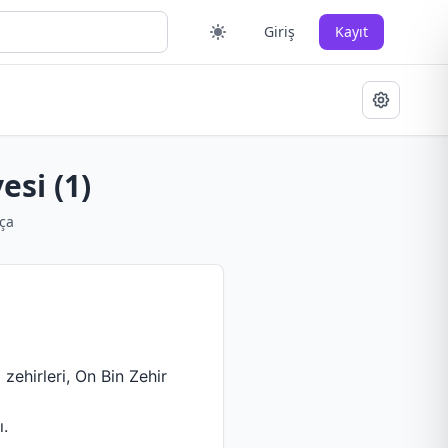
Giriş
Kayıt
si (1)
ça
 zehirleri, On Bin Zehir
ı.