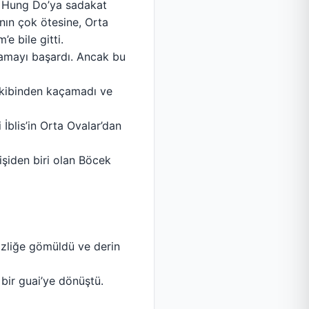
an Hung Do’ya sadakat
ının çok ötesine, Orta
e bile gitti.
lamayı başardı. Ancak bu
akibinden kaçamadı ve
 İblis’in Orta Ovalar’dan
işiden biri olan Böcek
sizliğe gömüldü ve derin
bir guai’ye dönüştü.