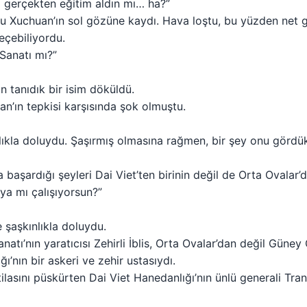
a gerçekten eğitim aldın mı… ha?”
hou Xuchuan’ın sol gözüne kaydı. Hava loştu, bu yüzden net
 seçebiliyordu.
 Sanatı mı?”
n tanıdık bir isim döküldü.
n’ın tepkisi karşısında şok olmuştu.
zlıkla doluydu. Şaşırmış olmasına rağmen, bir şey onu görd
 başardığı şeyleri Dai Viet’ten birinin değil de Orta Ovalar’d
a mı çalışıyorsun?”
 şaşkınlıkla doluydu.
natı’nın yaratıcısı Zehirli İblis, Orta Ovalar’dan değil Güne
ı’nın bir askeri ve zehir ustasıydı.
asını püskürten Dai Viet Hanedanlığı’nın ünlü generali Tran H