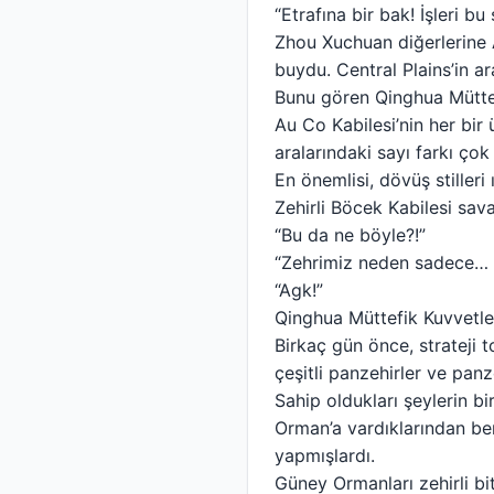
“Etrafına bir bak! İşleri b
Zhou Xuchuan diğerlerine A
buydu. Central Plains’in a
Bunu gören Qinghua Müttefik
Au Co Kabilesi’nin her bir 
aralarındaki sayı farkı çok
En önemlisi, dövüş stilleri
Zehirli Böcek Kabilesi sava
“Bu da ne böyle?!”
“Zehrimiz neden sadece… 
“Agk!”
Qinghua Müttefik Kuvvetler
Birkaç gün önce, strateji t
çeşitli panzehirler ve panze
Sahip oldukları şeylerin b
Orman’a vardıklarından beri
yapmışlardı.
Güney Ormanları zehirli bit