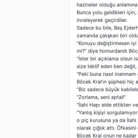
hazineler olduğu anlamına
Bunca yolu geldikleri için,
inceleyerek geçirdiler.
Sadece bu bile, Beş Ejderh
zamanda çalışkan biri old
“Konuyu değiştirmesen iyi o
mi?” diye homurdandı Böcek
“İster bir açıklama olsun i
size teklif eden ben değil,
“Peki buna nasıl inanmam 
Böcek Kral’ın şüphesi hiç 
“Biz sadece büyük kabilele
“Zorlama, seni aptal!”
“İlahi Hapı elde ettikten
“Yanlış kişiyi sorgulamıy
o piç kurusuna ya da İlahi 
olarak çığlık attı. Öfkesi
Böcek Kral onun ne kadar t