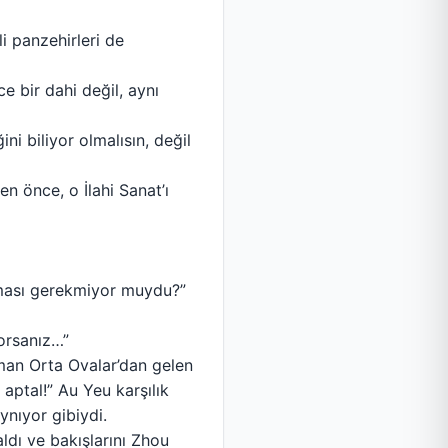
li panzehirleri de
 bir dahi değil, aynı
ni biliyor olmalısın, değil
n önce, o İlahi Sanat’ı
laması gerekmiyor muydu?”
orsanız…”
man Orta Ovalar’dan gelen
aptal!” Au Yeu karşılık
ynıyor gibiydi.
ldı ve bakışlarını Zhou