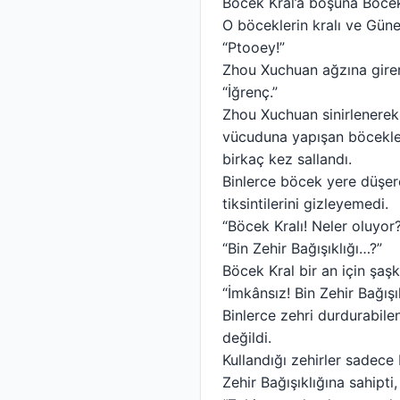
Böcek Kral’a boşuna Böce
O böceklerin kralı ve Güney
“Ptooey!”
Zhou Xuchuan ağzına giren
“İğrenç.”
Zhou Xuchuan sinirlenerek
vücuduna yapışan böcekler
birkaç kez sallandı.
Binlerce böcek yere düşere
tiksintilerini gizleyemedi.
“Böcek Kralı! Neler oluyor?
“Bin Zehir Bağışıklığı…?”
Böcek Kral bir an için şaşk
“İmkânsız! Bin Zehir Bağışı
Binlerce zehri durdurabilen
değildi.
Kullandığı zehirler sadece
Zehir Bağışıklığına sahipt