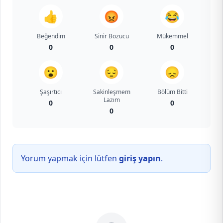
👍
😡
😂
Beğendim
Sinir Bozucu
Mükemmel
0
0
0
😮
😔
😞
Şaşırtıcı
Sakinleşmem
Bölüm Bitti
Lazım
0
0
0
Yorum yapmak için lütfen
giriş yapın
.