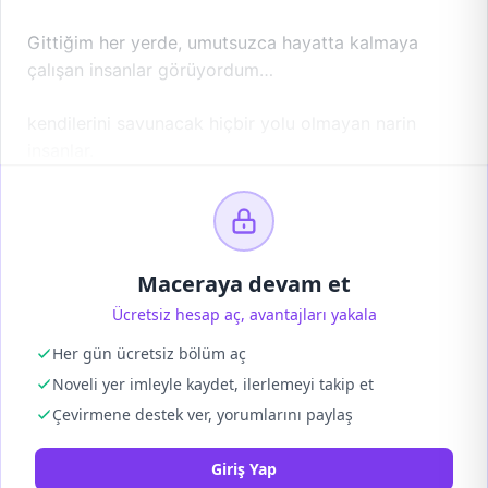
Gittiğim her yerde, umutsuzca hayatta kalmaya
çalışan insanlar görüyordum…
kendilerini savunacak hiçbir yolu olmayan narin
insanlar.
Maceraya devam et
Ücretsiz hesap aç, avantajları yakala
Her gün ücretsiz bölüm aç
Noveli yer imleyle kaydet, ilerlemeyi takip et
Çevirmene destek ver, yorumlarını paylaş
Giriş Yap