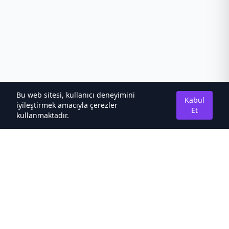
Bu web sitesi, kullanıcı deneyimini
Kabul
iyileştirmek amacıyla çerezler
Et
kullanmaktadır.
Hakkımızda
Kaliteli Türkçe Roman&Novel Sitesi