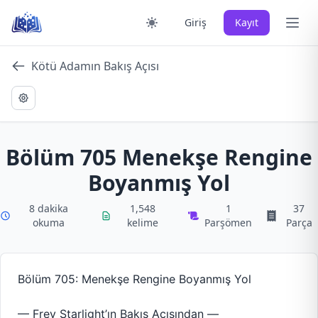
Skip
Ana 
Giriş
Kayıt
to
content
Kötü Adamın Bakış Açısı
Bölüm 705 Menekşe Rengine
Boyanmış Yol
8 dakika
1,548
1
37
okuma
kelime
Parşömen
Parça
Bölüm 705: Menekşe Rengine Boyanmış Yol
— Frey Starlight’ın Bakış Açısından —